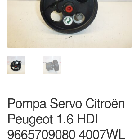
Livrare
Livrare în toată lumea
Plângere
Plățile
Politică de confidențialitate
Procedura de reclamație
Pompa Servo Citroën
Termeni si conditii
Peugeot 1.6 HDI
9665709080 4007WL