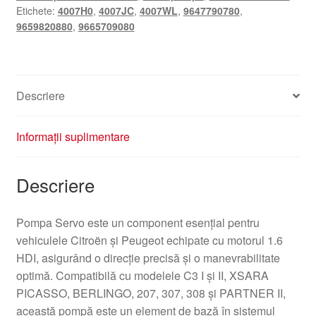
Etichete:
4007H0
,
4007JC
,
4007WL
,
9647790780
,
9659820880
,
9665709080
Descriere
Informații suplimentare
Descriere
Pompa Servo este un component esențial pentru
vehiculele Citroën și Peugeot echipate cu motorul 1.6
HDI, asigurând o direcție precisă și o manevrabilitate
optimă. Compatibilă cu modelele C3 I și II, XSARA
PICASSO, BERLINGO, 207, 307, 308 și PARTNER II,
această pompă este un element de bază în sistemul