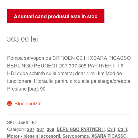
Anuntati cand produsul este in stoc
363,00
lei
Pompa servopompa CITROEN C3 I II XSARA PICASSO
BERLINGO PEUGEOT 207 307 308 PARTNER II 1.6
HDI dupa schimb cu kilometraj doar 4 mii km Mod de
functionare: Hidraulic pentru circulatie pe stanga/dreapta
Presiune [bar]: 90
Stoc epuizat
SKU:
4466-_K7
Categorii:
207
,
307
,
308
,
BERLINGO PARTNER II
,
C3 I
,
C3 II
,
Motor - piese si accesorii
,
Servopompe
,
XSARA PICASSO