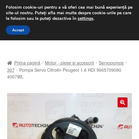
LIVRARE de la 33 lei
Folosim cookie-uri pentru a vă oferi cea mai bună experiență pe
site-ul nostru.
Puteți afla mai multe despre cookie-urile pe care
luni-vineri 9 a.m. - 4 p.m.
031 229 6816
le folosim sau le puteți dezactiva în
settings
.
Sari
Sari
Accept
Meniu
la
la
navigare
conținut
Prima pagină
Prima pagină
Motor - piese si accesorii
Servopompe
A lua legatura
307
Pompa Servo Citroën Peugeot 1.6 HDI 9665709080
4007WL
Contul meu
Coș
🔍
Despre noi
Finalizare comandă