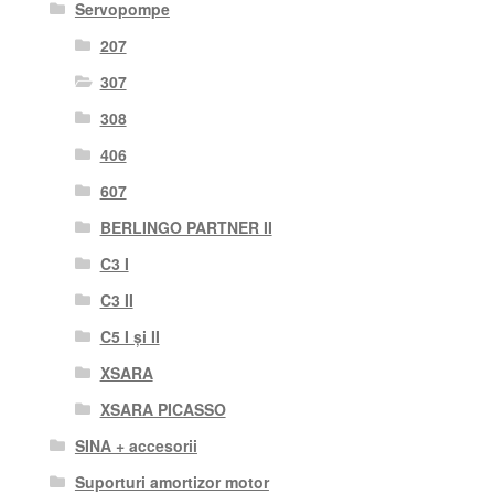
Servopompe
207
307
308
406
607
BERLINGO PARTNER II
C3 I
C3 II
C5 I și II
XSARA
XSARA PICASSO
SINA + accesorii
Suporturi amortizor motor