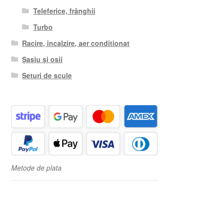
Teleferice, frânghii
Turbo
Racire, incalzire, aer conditionat
Șasiu și osii
Seturi de scule
Metode de plata