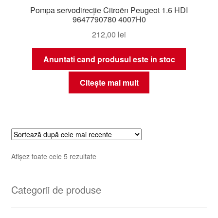
Pompa servodirecție Citroën Peugeot 1.6 HDI
9647790780 4007H0
212,00
lei
Anuntati cand produsul este in stoc
Citește mai mult
Sortat
Afișez toate cele 5 rezultate
după
cele
Categorii de produse
mai
recente