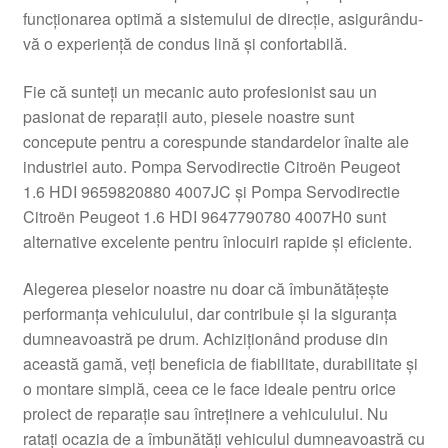
funcționarea optimă a sistemului de direcție, asigurându-
Livrare
vă o experiență de condus lină și confortabilă.
Livrare în toată lumea
Fie că sunteți un mecanic auto profesionist sau un
pasionat de reparații auto, piesele noastre sunt
Plângere
concepute pentru a corespunde standardelor înalte ale
industriei auto. Pompa Servodirectie Citroën Peugeot
1.6 HDI 9659820880 4007JC și Pompa Servodirectie
Plățile
Citroën Peugeot 1.6 HDI 9647790780 4007H0 sunt
alternative excelente pentru înlocuiri rapide și eficiente.
Politică de confidențialitate
Alegerea pieselor noastre nu doar că îmbunătățește
Procedura de reclamație
performanța vehiculului, dar contribuie și la siguranța
dumneavoastră pe drum. Achiziționând produse din
Termeni si conditii
această gamă, veți beneficia de fiabilitate, durabilitate și
o montare simplă, ceea ce le face ideale pentru orice
proiect de reparație sau întreținere a vehiculului. Nu
ratați ocazia de a îmbunătăți vehiculul dumneavoastră cu