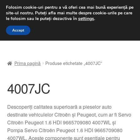
LIVRARE de la 33 lei
Folosim cookie-uri pentru a vă oferi cea mai bună experiență pe
site-ul nostru.
Puteți afla mai multe despre cookie-urile pe care
luni-vineri 9 a.m. - 4 p.m.
031 229 6816
le folosim sau le puteți dezactiva în
settings
.
Sari
Sari
Accept
Meniu
la
la
navigare
conținut
Prima pagină
Prima pagină
Produse etichetate „4007JC”
A lua legatura
4007JC
Contul meu
Coș
Descoperiți calitatea superioară a pieselor auto
destinate vehiculelor Citroën și Peugeot, cum ar fi Servo
Despre noi
Citroën Peugeot 1.6 HDI 9665709080 4007WL și
Pompa Servo Citroën Peugeot 1.6 HDI 9665709080
Finalizare comandă
4007WL. Aceste componente sunt esențiale pentru