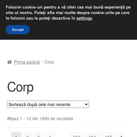
LIVRARE de la 33 lei
Folosim cookie-uri pentru a vă oferi cea mai bună experiență pe
site-ul nostru.
Puteți afla mai multe despre cookie-urile pe care
luni-vineri 9 a.m. - 4 p.m.
031 229 6816
le folosim sau le puteți dezactiva în
settings
.
Sari
Sari
Accept
Meniu
la
la
navigare
conținut
Prima pagină
Prima pagină
Corp
A lua legatura
Corp
Contul meu
Coș
Despre noi
Sortat
Afișez 1 - 12 din 1850 de rezultate
după
Finalizare comandă
cele