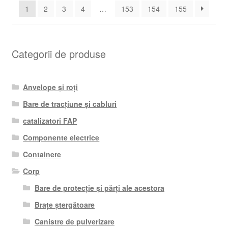
1
2
3
4
…
153
154
155
mai
recente
Categorii de produse
Anvelope și roți
Bare de tracțiune și cabluri
catalizatori FAP
Componente electrice
Containere
Corp
Bare de protecție și părți ale acestora
Brațe ștergătoare
Canistre de pulverizare