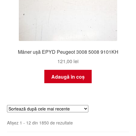
Mâner ușă EPYD Peugeot 3008 5008 9101KH
121,00
lei
Adaugă în coș
Sortat
Afișez 1 - 12 din 1850 de rezultate
după
cele