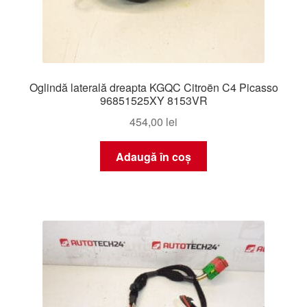
Oglindă laterală dreapta KGQC Citroën C4 Picasso
96851525XY 8153VR
454,00
lei
Adaugă în coș