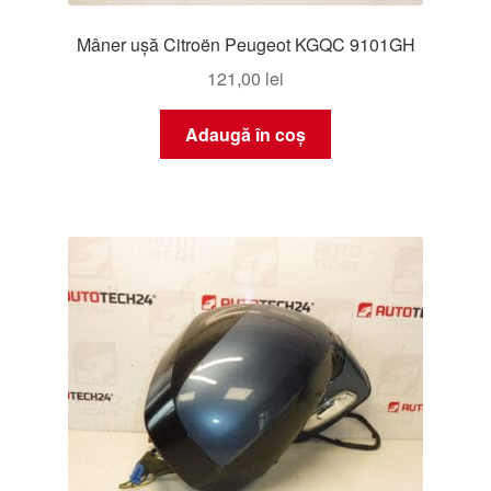
Mâner ușă Citroën Peugeot KGQC 9101GH
121,00
lei
Adaugă în coș