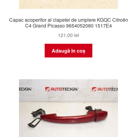
Capac acoperitor al clapetei de umplere KGQC Citroën
C4 Grand Picasso 9654052080 1517E4
121,00
lei
Adaugă în coș