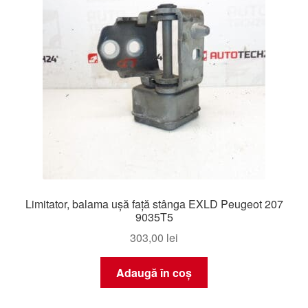
Limitator, balama ușă față stânga EXLD Peugeot 207
9035T5
303,00
lei
Adaugă în coș