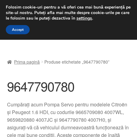
LIVRARE de la 33 lei
Folosim cookie-uri pentru a vă oferi cea mai bună experiență pe
site-ul nostru.
Puteți afla mai multe despre cookie-urile pe care
luni-vineri 9 a.m. - 4 p.m.
031 229 6816
le folosim sau le puteți dezactiva în
settings
.
Sari
Sari
Accept
Meniu
la
la
navigare
conținut
Prima pagină
Prima pagină
Produse etichetate „9647790780”
A lua legatura
9647790780
Contul meu
Coș
Cumpărați acum Pompa Servo pentru modelele Citroën
și Peugeot 1.6 HDI, cu codurile 9665709080 4007WL,
Despre noi
9659820880 4007JC și 9647790780 4007H0, și
asigurați-vă că vehiculul dumneavoastră funcționează în
Finalizare comandă
cele mai bune condiții. Aceste componente de înaltă