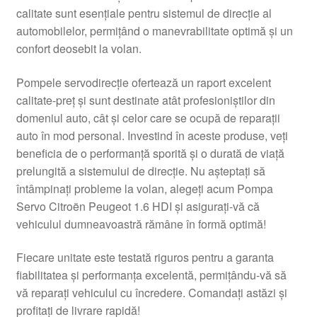
calitate sunt esențiale pentru sistemul de direcție al
Livrare
automobilelor, permițând o manevrabilitate optimă și un
confort deosebit la volan.
Livrare în toată lumea
Pompele servodirecție ofertează un raport excelent
Plângere
calitate-preț și sunt destinate atât profesioniștilor din
domeniul auto, cât și celor care se ocupă de reparații
auto în mod personal. Investind în aceste produse, veți
Plățile
beneficia de o performanță sporită și o durată de viață
prelungită a sistemului de direcție. Nu așteptați să
Politică de confidențialitate
întâmpinați probleme la volan, alegeți acum Pompa
Servo Citroën Peugeot 1.6 HDI și asigurați-vă că
Procedura de reclamație
vehiculul dumneavoastră rămâne în formă optimă!
Termeni si conditii
Fiecare unitate este testată riguros pentru a garanta
fiabilitatea și performanța excelentă, permițându-vă să
vă reparați vehiculul cu încredere. Comandați astăzi și
profitați de livrare rapidă!