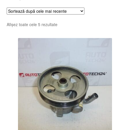
Sortat
Afișez toate cele 5 rezultate
după
cele
mai
recente