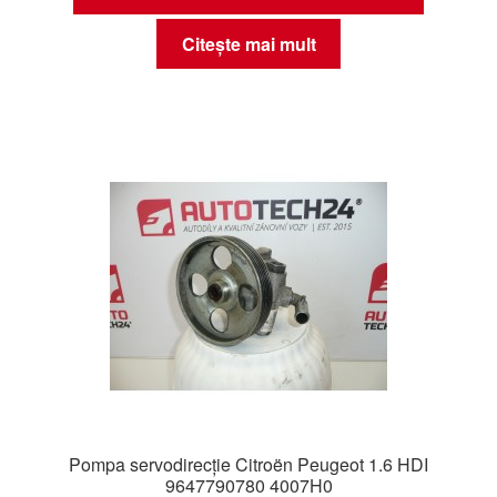
Citește mai mult
Pompa servodirecție Citroën Peugeot 1.6 HDI
9647790780 4007H0