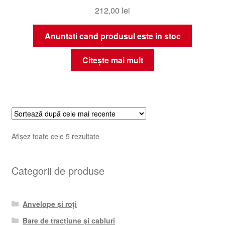
212,00
lei
Anuntati cand produsul este in stoc
Citește mai mult
Sortat
Afișez toate cele 5 rezultate
după
cele
Categorii de produse
mai
recente
Anvelope și roți
Bare de tracțiune și cabluri