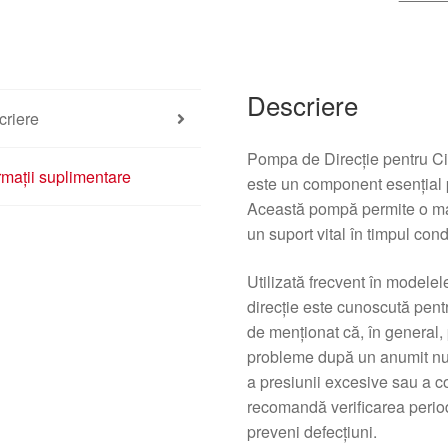
9636271680
4007AS
Descriere
criere
Pompa de Direcție pentru Ci
rmații suplimentare
este un component esențial p
Această pompă permite o man
un suport vital în timpul con
Utilizată frecvent în model
direcție este cunoscută pentr
de menționat că, în general,
probleme după un anumit num
a presiunii excesive sau a co
recomandă verificarea period
preveni defecțiuni.