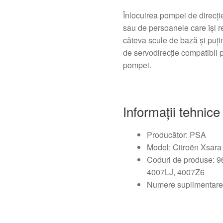
Înlocuirea pompei de direcți
sau de persoanele care își 
câteva scule de bază și puțin
de servodirecție compatibil 
pompei.
Informații tehnice
Producător: PSA
Model: Citroën Xsara
Coduri de produse: 
4007LJ, 4007Z6
Numere suplimentare