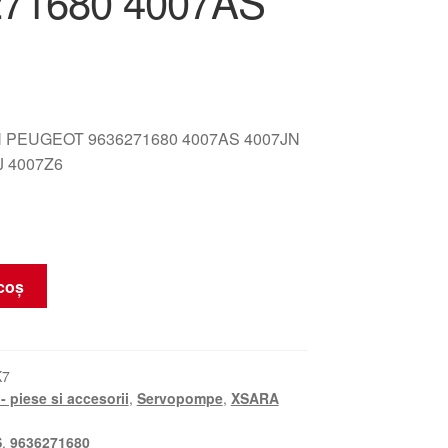
271680 4007AS
 PEUGEOT 9636271680 4007AS 4007JN
J 4007Z6
coș
K7
- piese si accesorii
,
Servopompe
,
XSARA
S
,
9636271680