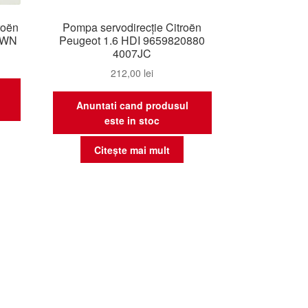
roën
Pompa servodirecție Citroën
7WN
Peugeot 1.6 HDI 9659820880
4007JC
212,00
lei
Anuntati cand produsul
este in stoc
Citește mai mult