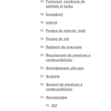
Furtunuri, conducte de
admisie si turbo
Începători
Injecții
Pompa de injectie. înalt
Pompe de vid
Radiator de evacuare
Regulatoare de presiune a
combustibilului
Schimbatoare ulei-apa
Scripete
Senzori de presiune a
combustibilului
Servopompe
207