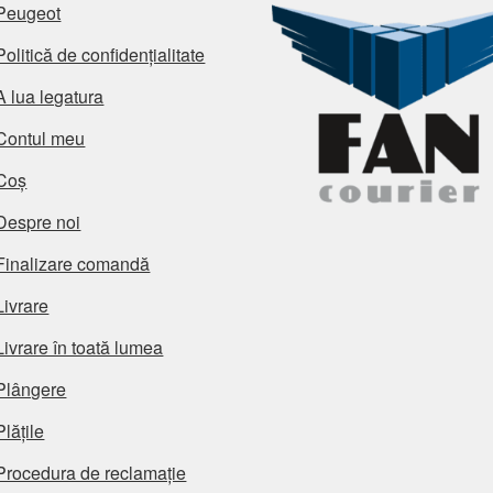
Peugeot
Politică de confidențialitate
A lua legatura
Contul meu
Coș
Despre noi
Finalizare comandă
Livrare
Livrare în toată lumea
Plângere
Plățile
Procedura de reclamație