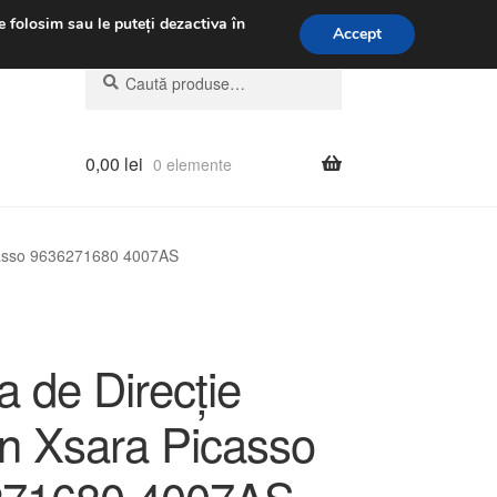
.m.
031 229 6816
e folosim sau le puteți dezactiva în
Accept
Caută
Caută
după:
0,00
lei
0 elemente
icasso 9636271680 4007AS
 de Direcție
ën Xsara Picasso