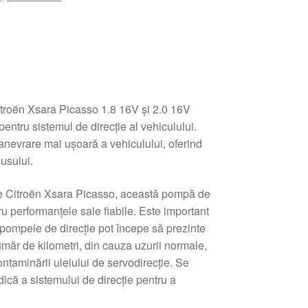
troën Xsara Picasso 1.8 16V și 2.0 16V
entru sistemul de direcție al vehiculului.
evrare mai ușoară a vehiculului, oferind
dusului.
ele Citroën Xsara Picasso, această pompă de
u performanțele sale fiabile. Este important
 pompele de direcție pot începe să prezinte
ăr de kilometri, din cauza uzurii normale,
ntaminării uleiului de servodirecție. Se
ică a sistemului de direcție pentru a