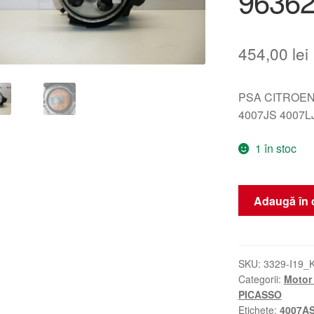
9636
454,00
lei
PSA CITROEN
4007JS 4007L
1 în stoc
Cantitate
Adaugă în 
Pompa
de
Direcție
Citroën
SKU:
3329-I19_
Categorii:
Motor 
Xsara
PICASSO
Picasso
Etichete:
4007A