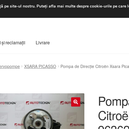
luni-vineri 9 a.m. - 4 p
ă pe site-ul nostru.
Puteți afla mai multe despre cookie-urile pe care l
 şi reclamații
Livrare
ș
Despre noi
Finalizare comandă
Livrare
Livrare în toată lumea
ervopompe
XSARA PICASSO
Pompa de Direcție Citroën Xsara P
e
Procedura de reclamație
Termeni si conditii
Pompa
Citro
🔍