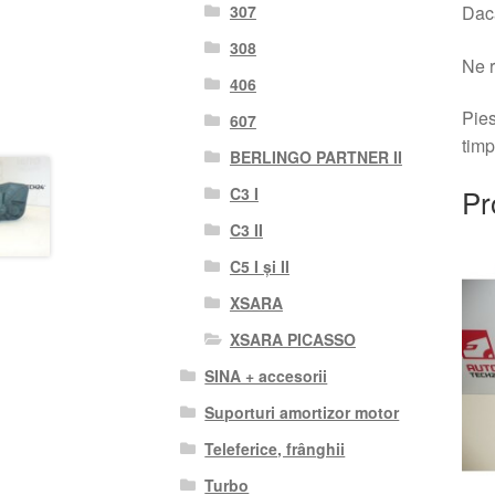
307
Dacă
308
Ne r
406
Pies
607
timp
BERLINGO PARTNER II
Pr
C3 I
C3 II
C5 I și II
XSARA
XSARA PICASSO
SINA + accesorii
Suporturi amortizor motor
Teleferice, frânghii
Turbo