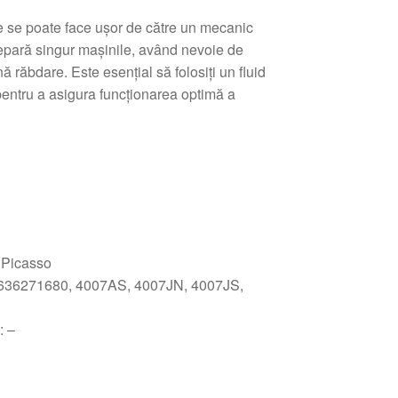
e se poate face ușor de către un mecanic
repară singur mașinile, având nevoie de
ă răbdare. Este esențial să folosiți un fluid
pentru a asigura funcționarea optimă a
 Picasso
9636271680, 4007AS, 4007JN, 4007JS,
: –