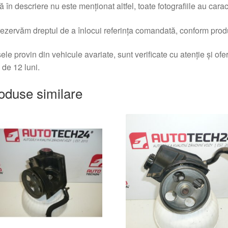
 în descriere nu este menționat altfel, toate fotografiile au caracte
ezervăm dreptul de a înlocui referința comandată, conform produc
ele provin din vehicule avariate, sunt verificate cu atenție și of
 de 12 luni.
oduse similare