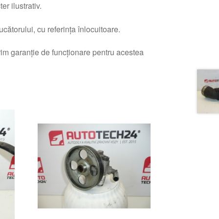
r ilustrativ.
ătorului, cu referința înlocuitoare.
erim garanție de funcționare pentru acestea