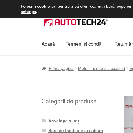
LIVRARE de la 33 lei
Folosim cookie-uri pentru a vă oferi cea mai bună experienț
settings
.
Sari
Sari
la
la
navigare
conținut
Acasă
Termeni si conditii
Returnări
Prima pagină
A lua legatura
Contul meu
Co
Prima pagină
Motor - piese si accesorii
S
Plângere
Plățile
Politică de confidențialitat
Categorii de produse
Anvelope și roți
Bare de tracțiune și cabluri