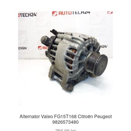
Alternator Valeo FG15T168 Citroën Peugeot
9826573480
756,00
lei