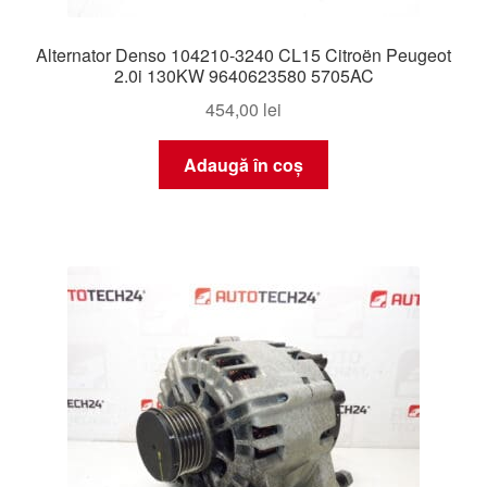
Alternator Denso 104210-3240 CL15 Citroën Peugeot
2.0i 130KW 9640623580 5705AC
454,00
lei
Adaugă în coș