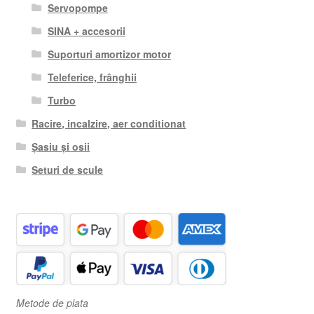
Servopompe
SINA + accesorii
Suporturi amortizor motor
Teleferice, frânghii
Turbo
Racire, incalzire, aer conditionat
Șasiu și osii
Seturi de scule
Metode de plata