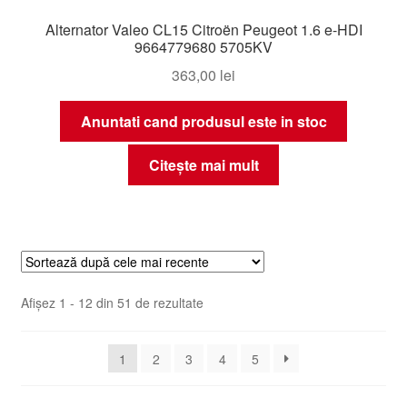
Alternator Valeo CL15 Citroën Peugeot 1.6 e-HDI
9664779680 5705KV
363,00
lei
Anuntati cand produsul este in stoc
Citește mai mult
Sortat
Afișez 1 - 12 din 51 de rezultate
după
cele
1
2
3
4
5
mai
recente