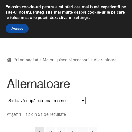
LIVRARE de la 33 lei
Folosim cookie-uri pentru a vă oferi cea mai bună experiență pe
site-ul nostru.
Puteți afla mai multe despre cookie-urile pe care
luni-vineri 9 a.m. - 4 p.m.
031 229 6816
le folosim sau le puteți dezactiva în
settings
.
Sari
Sari
Accept
Meniu
la
la
navigare
conținut
Prima pagină
Prima pagină
Motor - piese si accesorii
Alternatoare
A lua legatura
Alternatoare
Contul meu
Coș
Despre noi
Sortat
Afișez 1 - 12 din 51 de rezultate
după
Finalizare comandă
cele