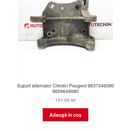
Suport alternator Citroën Peugeot 9637349380
9659649080
151,00
lei
Adaugă în coș