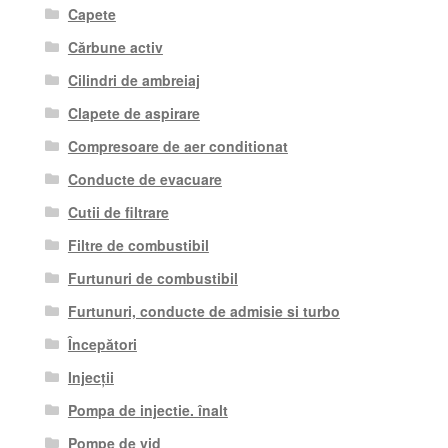
Capete
Cărbune activ
Cilindri de ambreiaj
Clapete de aspirare
Compresoare de aer conditionat
Conducte de evacuare
Cutii de filtrare
Filtre de combustibil
Furtunuri de combustibil
Furtunuri, conducte de admisie si turbo
Începători
Injecții
Pompa de injectie. înalt
Pompe de vid