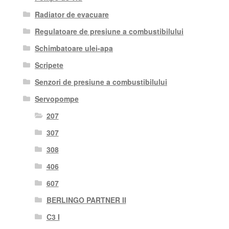
Radiator de evacuare
Regulatoare de presiune a combustibilului
Schimbatoare ulei-apa
Scripete
Senzori de presiune a combustibilului
Servopompe
207
307
308
406
607
BERLINGO PARTNER II
C3 I