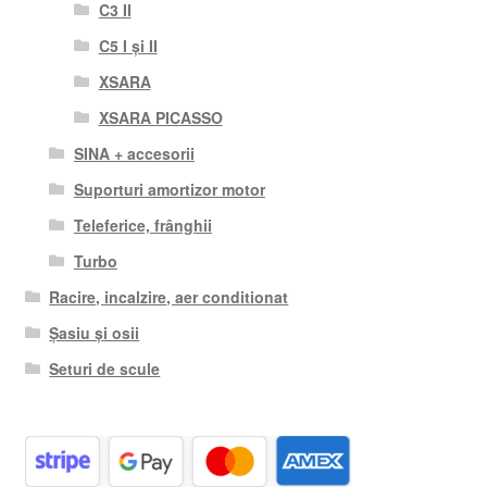
C3 II
C5 I și II
XSARA
XSARA PICASSO
SINA + accesorii
Suporturi amortizor motor
Teleferice, frânghii
Turbo
Racire, incalzire, aer conditionat
Șasiu și osii
Seturi de scule