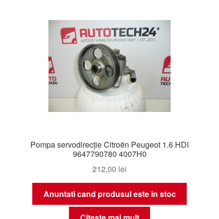
Pompa servodirecție Citroën Peugeot 1.6 HDI
9647790780 4007H0
212,00
lei
Anuntati cand produsul este in stoc
Citește mai mult