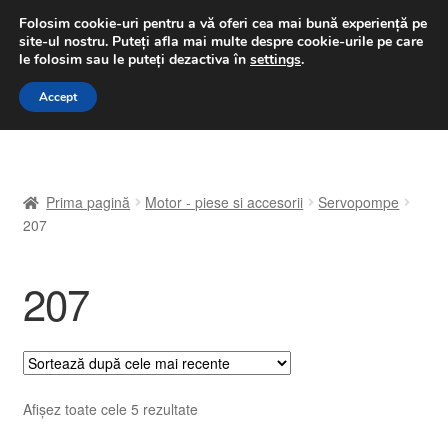
LIVRARE de la 33 lei
Folosim cookie-uri pentru a vă oferi cea mai bună experiență pe
site-ul nostru.
Puteți afla mai multe despre cookie-urile pe care
luni-vineri 9 a.m. - 4 p.m.
031 229 6816
le folosim sau le puteți dezactiva în
settings
.
Sari
Sari
Accept
Meniu
la
la
navigare
conținut
Prima pagină
Prima pagină
Motor - piese si accesorii
Servopompe
A lua legatura
207
Contul meu
207
Coș
Despre noi
Sortat
Afișez toate cele 5 rezultate
Finalizare comandă
după