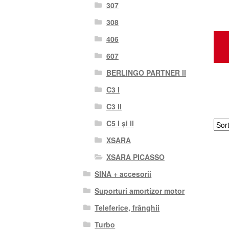
307
308
406
607
BERLINGO PARTNER II
C3 I
C3 II
C5 I și II
XSARA
XSARA PICASSO
SINA + accesorii
Suporturi amortizor motor
Teleferice, frânghii
Turbo