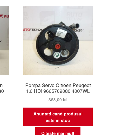
e
i
ente
ën
Pompa Servo Citroën Peugeot
80
1.6 HDI 9665709080 4007WL
363,00
lei
Anuntati cand produsul
este in stoc
Citește mai mult