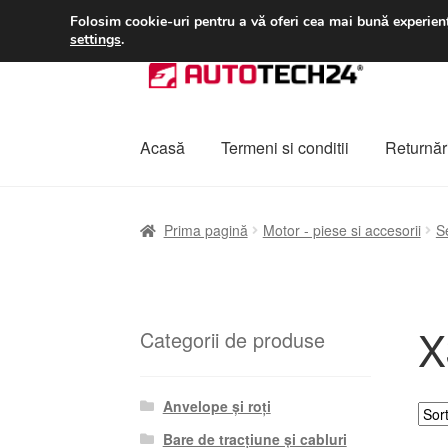
LIVRARE de la 33 lei
Folosim cookie-uri pentru a vă oferi cea mai bună experienț
settings
.
Sari
Sari
la
la
navigare
conținut
Acasă
Termeni si conditii
Returnări
Prima pagină
A lua legatura
Contul meu
Co
Prima pagină
Motor - piese si accesorii
S
Plângere
Plățile
Politică de confidențialitat
X
Categorii de produse
Anvelope și roți
Bare de tracțiune și cabluri