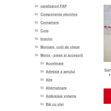
catalizatori FAP
Componente electrice
Containere
Corp
Interior
Motoare, cutii de viteze
Motor - piese si accesorii
Accelerate
Ser
Admisie a aerului
Alte
Alternatoare
Ambreiaje volante
Băi cu ulei