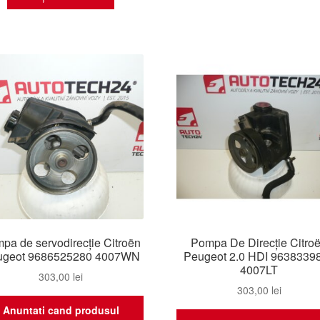
pa de servodirecție Citroën
Pompa De Direcție Citro
ugeot 9686525280 4007WN
Peugeot 2.0 HDI 9638339
4007LT
303,00
lei
303,00
lei
Anuntati cand produsul