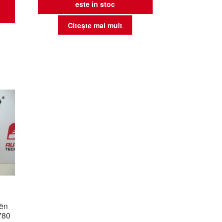
este in stoc
Citește mai mult
oën
780