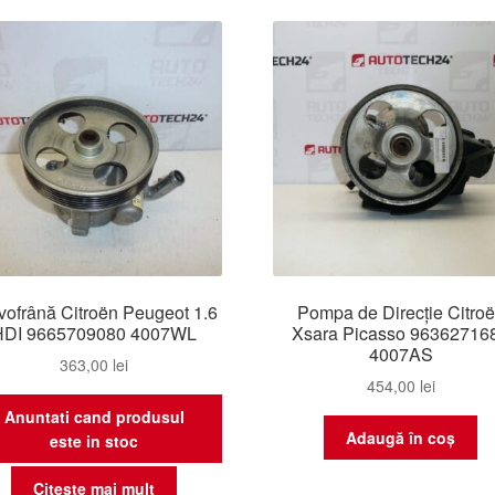
cel
ma
rec
vofrână Citroën Peugeot 1.6
Pompa de Direcție Citro
HDI 9665709080 4007WL
Xsara Picasso 96362716
4007AS
363,00
lei
454,00
lei
Anuntati cand produsul
Adaugă în coș
este in stoc
Citește mai mult