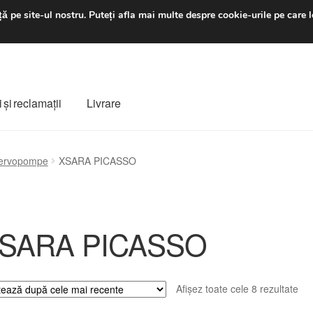
luni-vineri 9 a.m. - 4 p
ă pe site-ul nostru.
Puteți afla mai multe despre cookie-urile pe care l
 şi reclamații
Livrare
ș
Despre noi
Finalizare comandă
Livrare
Livrare în toată lumea
ervopompe
XSARA PICASSO
e
Procedura de reclamație
Termeni si conditii
SARA PICASSO
Sor
Afișez toate cele 8 rezultate
du