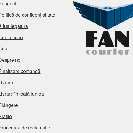
Peugeot
Politică de confidențialitate
A lua legatura
Contul meu
Coș
Despre noi
Finalizare comandă
Livrare
Livrare în toată lumea
Plângere
Plățile
Procedura de reclamație