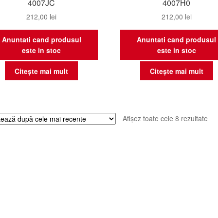
4007JC
4007H0
212,00
lei
212,00
lei
Anuntati cand produsul
Anuntati cand produsul
este in stoc
este in stoc
Citește mai mult
Citește mai mult
Sor
Afișez toate cele 8 rezultate
du
cel
ma
rec