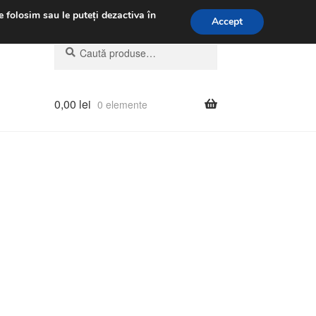
.m.
031 229 6816
e folosim sau le puteți dezactiva în
Accept
Caută
Caută
după:
0,00
lei
0 elemente
tat
pă