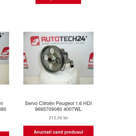
ën
Servo Citroën Peugeot 1.6 HDI
880
9665709080 4007WL
212,00
lei
Anuntati cand produsul