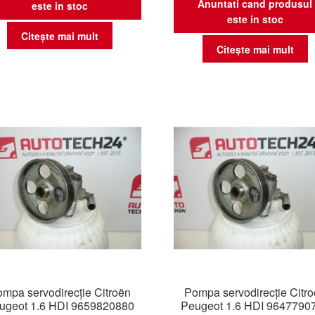
Anuntati cand produsul
este in stoc
este in stoc
Citește mai mult
Citește mai mult
mpa servodirecție Citroën
Pompa servodirecție Citr
ugeot 1.6 HDI 9659820880
Peugeot 1.6 HDI 9647790