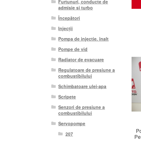
Furtunuri, conducte de
admisie si turbo
Începători
Injecții
Pompa de injectie. înalt
Pompe de vid
Radiator de evacuare
Regulatoare de presiune a
combustibilului
Schimbatoare ulei-apa
Scripete
Senzori de presiune a
combustibilului
Servopompe
Po
207
Pe