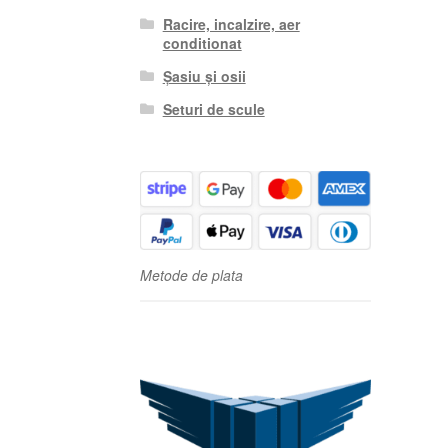
Racire, incalzire, aer
conditionat
Șasiu și osii
Seturi de scule
Metode de plata