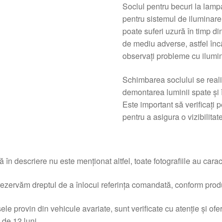
Soclul pentru becuri la lamp
pentru sistemul de iluminar
poate suferi uzură în timp din
de mediu adverse, astfel încâ
observați probleme cu ilumin
Schimbarea soclului se reali
demontarea luminii spate și î
Este important să verificați 
pentru a asigura o vizibilitate
 în descriere nu este menționat altfel, toate fotografiile au caracte
ezervăm dreptul de a înlocui referința comandată, conform produc
ele provin din vehicule avariate, sunt verificate cu atenție și of
 de 12 luni.