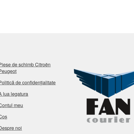
Piese de schimb Citroën
Peugeot
Politică de confidențialitate
A lua legatura
Contul meu
Coș
Despre noi