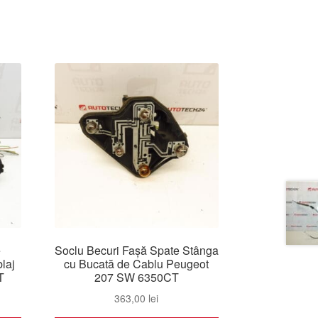
e
Soclu Becuri Fașă Spate Stânga
laj
cu Bucată de Cablu Peugeot
T
207 SW 6350CT
363,00
lei