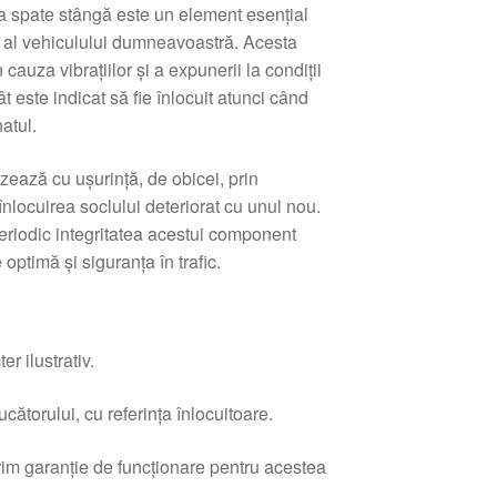
a spate stângă este un element esențial
e al vehiculului dumneavoastră. Acesta
 cauza vibrațiilor și a expunerii la condiții
t este indicat să fie înlocuit atunci când
atul.
zează cu ușurință, de obicei, prin
nlocuirea soclului deteriorat cu unul nou.
periodic integritatea acestui component
 optimă și siguranța în trafic.
r ilustrativ.
ătorului, cu referința înlocuitoare.
erim garanție de funcționare pentru acestea