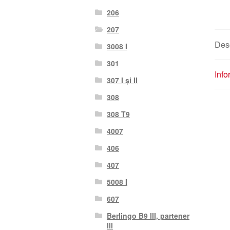
206
207
Des
3008 I
301
Info
307 I și II
308
308 T9
4007
406
407
5008 I
607
Berlingo B9 III, partener
III