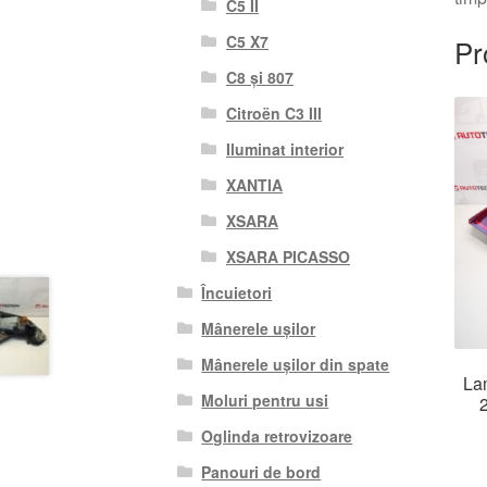
C5 II
C5 X7
Pr
C8 și 807
Citroën C3 III
Iluminat interior
XANTIA
XSARA
XSARA PICASSO
Încuietori
Mânerele ușilor
Mânerele ușilor din spate
La
Moluri pentru usi
Oglinda retrovizoare
Panouri de bord