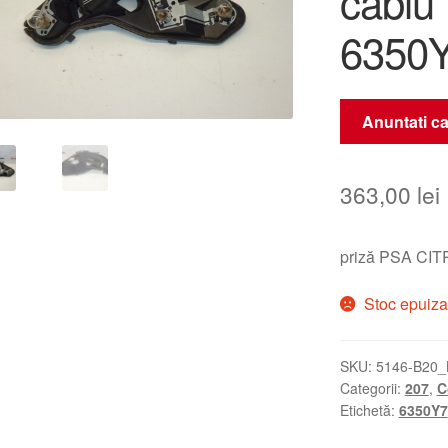
cablu
6350
Anuntati ca
363,00
lei
priză PSA C
Stoc epuiza
SKU:
5146-B20_
Categorii:
207
,
C
Etichetă:
6350Y7