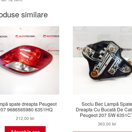
oduse similare
mpă spate dreapta Peugeot
Soclu Bec Lampă Spat
207 9686565980 6351HQ
Dreapta Cu Bucată De Cab
Peugeot 207 SW 6351C
212,00
lei
363,00
lei
Adaugă în coș