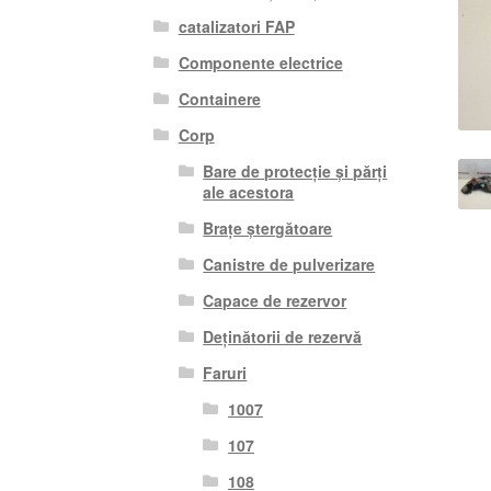
catalizatori FAP
Componente electrice
Containere
Corp
Bare de protecție și părți
ale acestora
Brațe ștergătoare
Canistre de pulverizare
Capace de rezervor
Deținătorii de rezervă
Faruri
1007
107
108