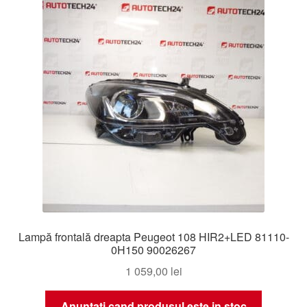
Livrare
Livrare în toată lumea
Plângere
Plățile
Politică de confidențialitate
Procedura de reclamație
Lampă frontală dreapta Peugeot 108 HIR2+LED 81110-
Termeni si conditii
0H150 90026267
1 059,00
lei
Anuntati cand produsul este in stoc