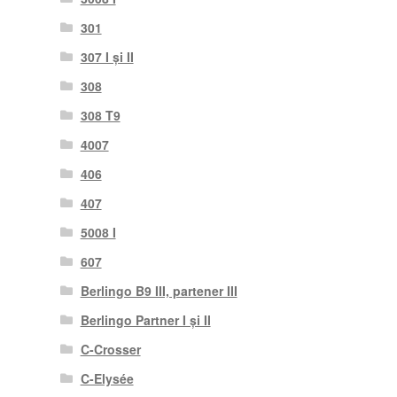
301
307 I și II
308
308 T9
4007
406
407
5008 I
607
Berlingo B9 III, partener III
Berlingo Partner I și II
C-Crosser
C-Elysée