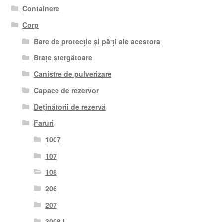
Containere
Corp
Bare de protecție și părți ale acestora
Brațe ștergătoare
Canistre de pulverizare
Capace de rezervor
Deținătorii de rezervă
Faruri
1007
107
108
206
207
3008 I