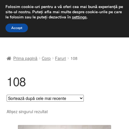
LIVRARE de la 33 lei
Folosim cookie-uri pentru a vă oferi cea mai bună experiență pe
site-ul nostru.
Puteți afla mai multe despre cookie-urile pe care
luni-vineri 9 a.m. - 4 p.m.
031 229 6816
le folosim sau le puteți dezactiva în
settings
.
Sari
Sari
Accept
Meniu
la
la
navigare
conținut
Prima pagină
Prima pagină
Corp
Faruri
108
A lua legatura
108
Contul meu
Coș
Despre noi
Afișez singurul rezultat
Finalizare comandă