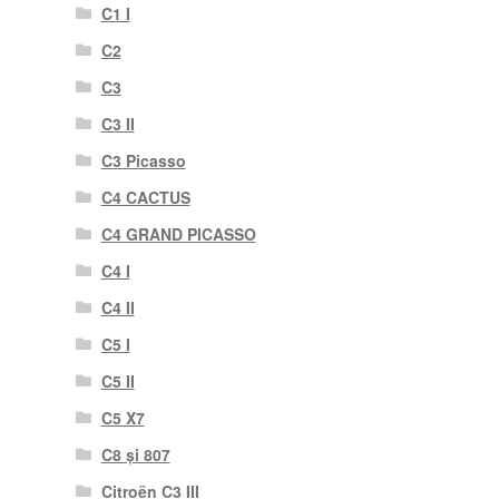
C1 I
C2
C3
C3 II
C3 Picasso
C4 CACTUS
C4 GRAND PICASSO
C4 I
C4 II
C5 I
C5 II
C5 X7
C8 și 807
Citroën C3 III