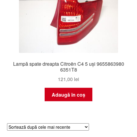
Lampă spate dreapta Citroën C4 5 uși 9655863980
6351T8
121,00
lei
Adaugă în coș