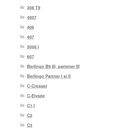
308 T9
4007
406
407
5008 I
607
Berlingo B9 III, partener III
Berlingo Partner I și II
C-Crosser
C-Elysée
C1 I
C2
C3