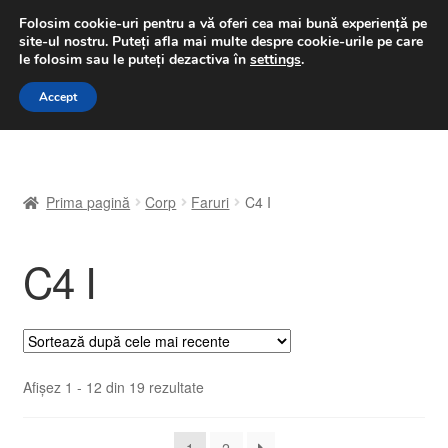
LIVRARE de la 33 lei
Folosim cookie-uri pentru a vă oferi cea mai bună experiență pe
site-ul nostru.
Puteți afla mai multe despre cookie-urile pe care
luni-vineri 9 a.m. - 4 p.m.
031 229 6816
le folosim sau le puteți dezactiva în
settings
.
Sari
Sari
Accept
Meniu
la
la
navigare
conținut
Prima pagină
Prima pagină
Corp
Faruri
C4 I
A lua legatura
C4 I
Contul meu
Coș
Despre noi
Sortat
Afișez 1 - 12 din 19 rezultate
după
Finalizare comandă
cele