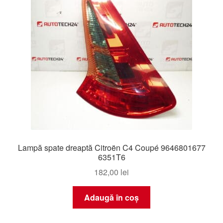
Lampă spate dreaptă Citroën C4 Coupé 9646801677
6351T6
182,00
lei
Adaugă în coș