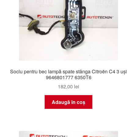
Soclu pentru bec lampă spate stânga Citroën C4 3 uși
9646801777 6350T6
182,00
lei
Adaugă în coș