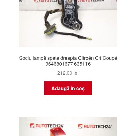
Soclu lampă spate dreapta Citroën C4 Coupé
9646801677 6351T6
212,00
lei
Adaugă în coș