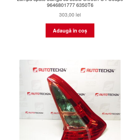
9646801777 6350T6
303,00
lei
Adaugă în coș