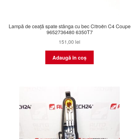
Lampă de ceață spate stânga cu bec Citroën C4 Coupe
9652736480 6350T7
151,00
lei
Adaugă în coș