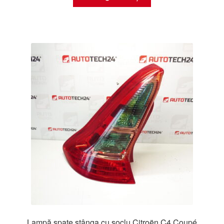
Lampă spate stânga cu soclu Citroën C4 Coupé