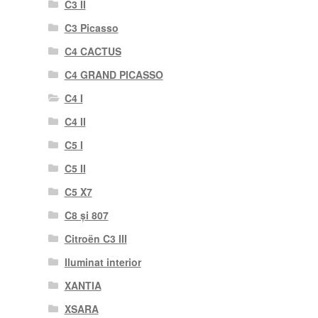
C3 II
C3 Picasso
C4 CACTUS
C4 GRAND PICASSO
C4 I
C4 II
C5 I
C5 II
C5 X7
C8 și 807
Citroën C3 III
Iluminat interior
XANTIA
XSARA