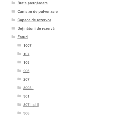
Brațe ștergătoare
Canistre de pulverizare
Capace de rezervor
Deținătorii de rezervă
Faruri
1007
107
108
206
207
3008 I
301
307 I și II
308