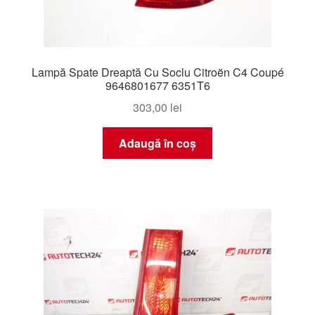
Lampă Spate Dreaptă Cu Soclu Citroën C4 Coupé
9646801677 6351T6
303,00
lei
Adaugă în coș