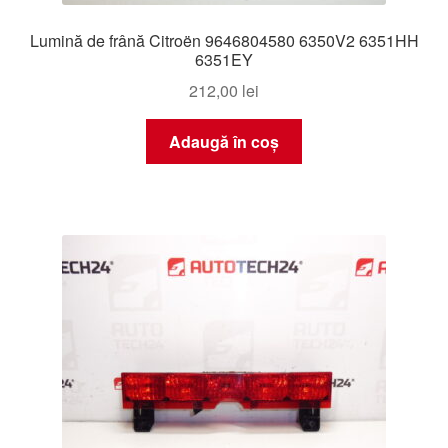
Lumină de frână Citroën 9646804580 6350V2 6351HH
6351EY
212,00
lei
Adaugă în coș