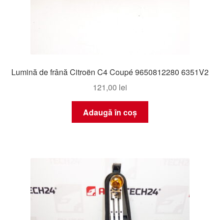
Lumină de frână Citroën C4 Coupé 9650812280 6351V2
121,00
lei
Adaugă în coș