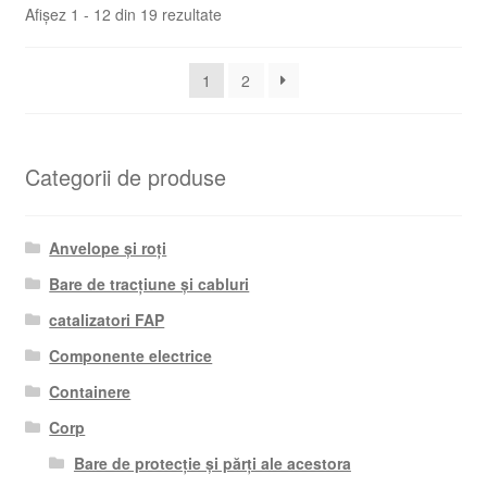
Sortat
Afișez 1 - 12 din 19 rezultate
după
cele
1
2
mai
recente
Categorii de produse
Anvelope și roți
Bare de tracțiune și cabluri
catalizatori FAP
Componente electrice
Containere
Corp
Bare de protecție și părți ale acestora