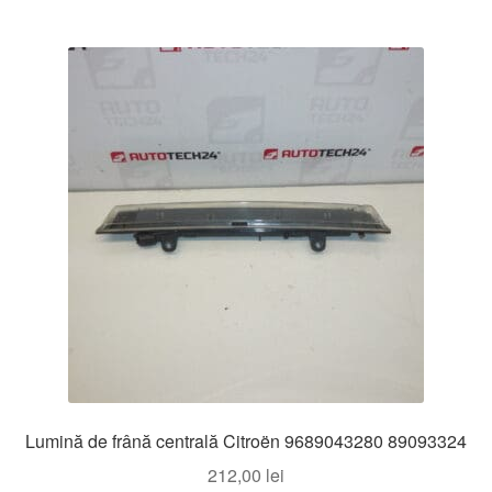
Lumină de frână centrală Citroën 9689043280 89093324
212,00
lei