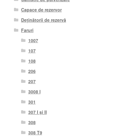
Capace de rezervor
Deținătorii de rezervă
Faruri
1007
107
108
206
207
3008 I
301
307 I și II
308
308 T9