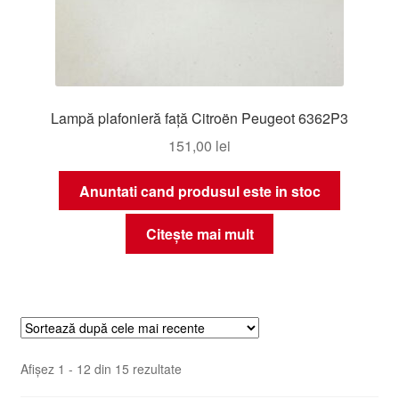
Lampă plafonieră față Citroën Peugeot 6362P3
151,00
lei
Anuntati cand produsul este in stoc
Citește mai mult
Sortat
Afișez 1 - 12 din 15 rezultate
după