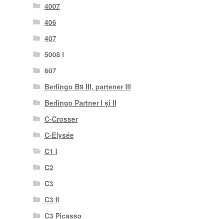
4007
406
407
5008 I
607
Berlingo B9 III, partener III
Berlingo Partner I și II
C-Crosser
C-Elysée
C1 I
C2
C3
C3 II
C3 Picasso