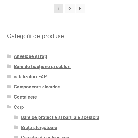
cele
1
2
mai
recente
Categorii de produse
Anvelope și roți
Bare de tracțiune și cabluri
catalizatori FAP
Componente electrice
Containere
Corp
Bare de protecție și părți ale acestora
Brațe ștergătoare
Canistre de pulverizare