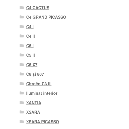
C4 CACTUS
C4 GRAND PICASSO
C4 I
C4 II
C5 I
C5 II
C5 X7
C8 și 807
Citroën C3 III
Iluminat interior
XANTIA
XSARA
XSARA PICASSO