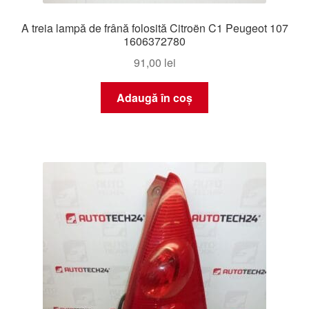
A treia lampă de frână folosită Citroën C1 Peugeot 107
1606372780
91,00
lei
Adaugă în coș