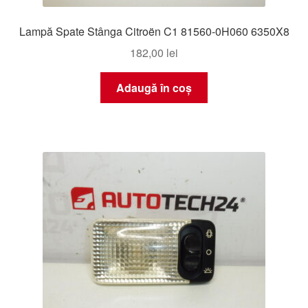
Lampă Spate Stânga Citroën C1 81560-0H060 6350X8
182,00
lei
Adaugă în coș