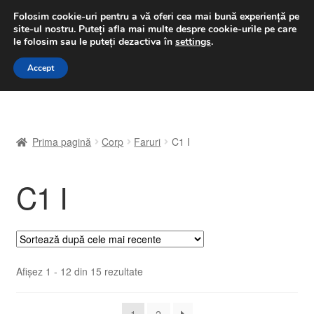
LIVRARE de la 33 lei
Folosim cookie-uri pentru a vă oferi cea mai bună experiență pe
site-ul nostru.
Puteți afla mai multe despre cookie-urile pe care
luni-vineri 9 a.m. - 4 p.m.
031 229 6816
le folosim sau le puteți dezactiva în
settings
.
Sari
Sari
Accept
Meniu
la
la
navigare
conținut
Prima pagină
Prima pagină
Corp
Faruri
C1 I
A lua legatura
C1 I
Contul meu
Coș
Despre noi
Sortat
Afișez 1 - 12 din 15 rezultate
după
Finalizare comandă
cele