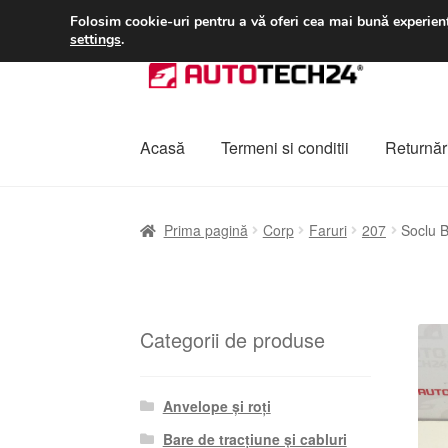
LIVRARE de la 33 lei
Folosim cookie-uri pentru a vă oferi cea mai bună experienț
settings
.
Sari
Sari
la
la
navigare
conținut
Acasă
Termeni si conditii
Returnări
Prima pagină
A lua legatura
Contul meu
Co
Prima pagină
Corp
Faruri
207
Soclu 
Plângere
Plățile
Politică de confidențialitat
Categorii de produse
Anvelope și roți
Bare de tracțiune și cabluri