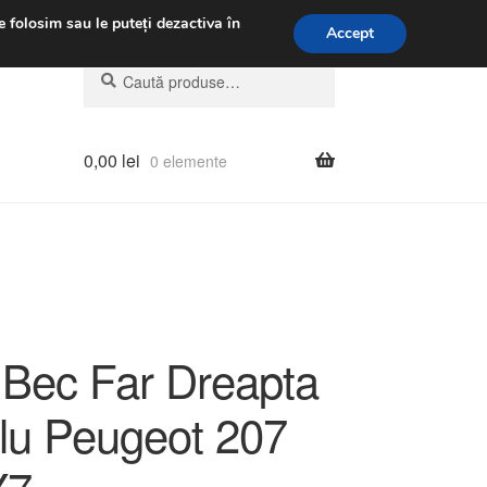
.m.
031 229 6816
e folosim sau le puteți dezactiva în
Accept
Caută
Caută
după:
0,00
lei
0 elemente
 Bec Far Dreapta
lu Peugeot 207