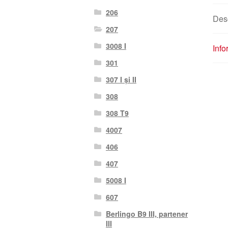
206
Des
207
3008 I
Info
301
307 I și II
308
308 T9
4007
406
407
5008 I
607
Berlingo B9 III, partener
III