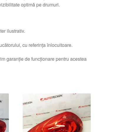
zibilitate optimă pe drumuri.
r ilustrativ.
ătorului, cu referința înlocuitoare.
erim garanție de funcționare pentru acestea