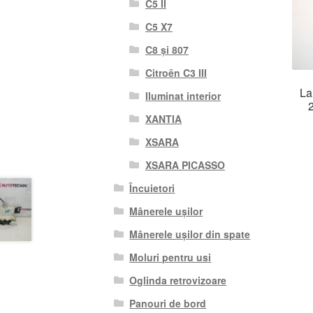
C5 II
C5 X7
C8 și 807
Citroën C3 III
La
Iluminat interior
XANTIA
XSARA
XSARA PICASSO
Încuietori
Mânerele ușilor
Mânerele ușilor din spate
Moluri pentru usi
Oglinda retrovizoare
Panouri de bord