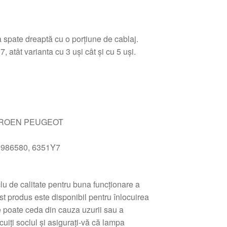
 spate dreaptă cu o porțiune de cablaj.
tât varianta cu 3 uși cât și cu 5 uși.
ITROEN PEUGEOT
9986580, 6351Y7
lu de calitate pentru buna funcționare a
st produs este disponibil pentru înlocuirea
re poate ceda din cauza uzurii sau a
ocuiți soclul și asigurați-vă că lampa