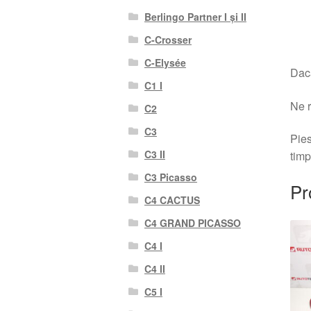
Berlingo Partner I și II
C-Crosser
C-Elysée
Dacă
C1 I
Ne r
C2
C3
Pies
C3 II
timp
C3 Picasso
Pr
C4 CACTUS
C4 GRAND PICASSO
C4 I
C4 II
C5 I