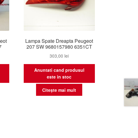
eot
Lampa Spate Dreapta Peugeot
7
207 SW 9680157980 6351CT
303,00
lei
Anuntati cand produsul
este in stoc
Citește mai mult