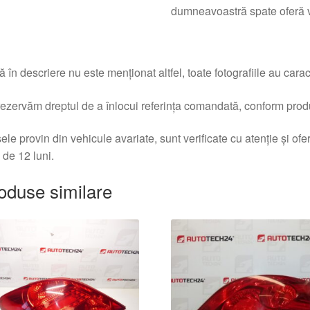
dumneavoastră spate oferă vi
 în descriere nu este menționat altfel, toate fotografiile au caracte
ezervăm dreptul de a înlocui referința comandată, conform produc
ele provin din vehicule avariate, sunt verificate cu atenție și of
 de 12 luni.
oduse similare