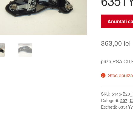
6351
Anuntati ca
363,00
lei
priză PSA CI
Stoc epuiza
SKU:
5145-B20_
Categorii:
207
,
C
Etichetă:
6351Y7