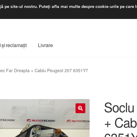
luni-vineri 9 a.m. - 4 p
ă pe site-ul nostru.
Puteți afla mai multe despre cookie-urile pe care l
 şi reclamații
Livrare
ș
Despre noi
Finalizare comandă
Livrare
Livrare în toată lumea
Bec Far Dreapta + Cablu Peugeot 207 6351Y7
e
Procedura de reclamație
Termeni si conditii
Soclu
+ Cab
🔍