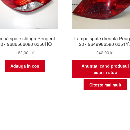
mpă spate stânga Peugeot
Lampa spate dreapta Peug
207 9686566080 6350HQ
207 9649986580 6351Y
182,00
lei
242,00
lei
Adaugă în coș
Anuntati cand produsul
este in stoc
Citește mai mult