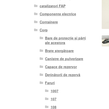
catalizatori FAP
Componente electrice
Containere
Corp
Bare de protecție și părți
ale acestora
Brațe ștergătoare
Canistre de pulverizare
Capace de rezervor
Deținătorii de rezervă
Faruri
1007
107
108