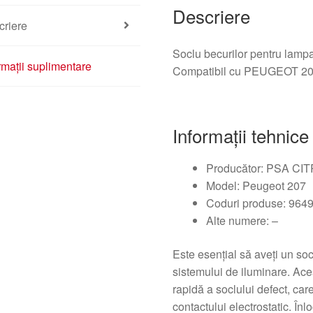
Descriere
criere
Soclu becurilor pentru lampa
rmații suplimentare
Compatibil cu PEUGEOT 207, a
Informații tehnice
Producător: PSA C
Model: Peugeot 207
Coduri produse: 964
Alte numere: –
Este esențial să aveți un soc
sistemului de iluminare. Ace
rapidă a soclului defect, ca
contactului electrostatic. Înl