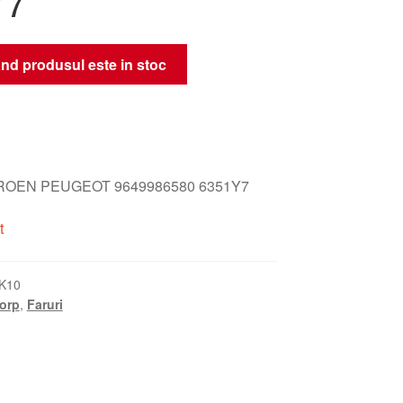
Y7
nd produsul este in stoc
TROEN PEUGEOT 9649986580 6351Y7
t
K10
orp
,
Faruri