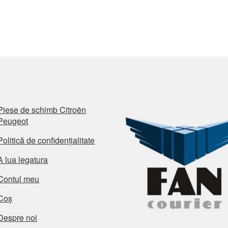
Piese de schimb Citroën
Peugeot
Politică de confidențialitate
A lua legatura
Contul meu
Coș
Despre noi