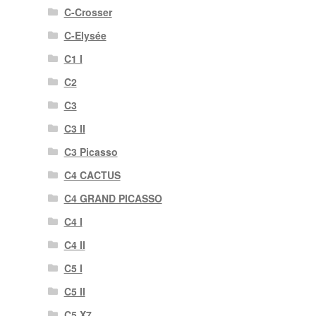
C-Crosser
C-Elysée
C1 I
C2
C3
C3 II
C3 Picasso
C4 CACTUS
C4 GRAND PICASSO
C4 I
C4 II
C5 I
C5 II
C5 X7