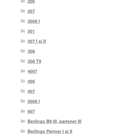
206
207
3008 I
301
307 I și II
308
308 T9
4007
406
407
5008 I
607
Berlingo B9 III, partener III
Berlingo Partner I și II