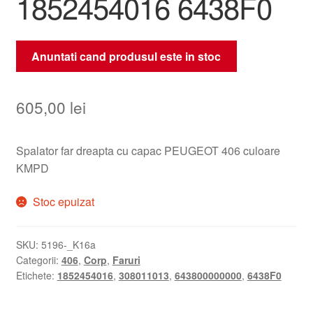
1852454016 6438F0
Anuntati cand produsul este in stoc
605,00
lei
Spalator far dreapta cu capac PEUGEOT 406 culoare
KMPD
Stoc epuizat
SKU:
5196-_K16a
Categorii:
406
,
Corp
,
Faruri
Etichete:
1852454016
,
308011013
,
643800000000
,
6438F0