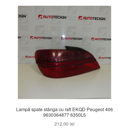
Lampă spate stânga cu raft EKQD Peugeot 406
9630364877 6350L5
212,00
lei