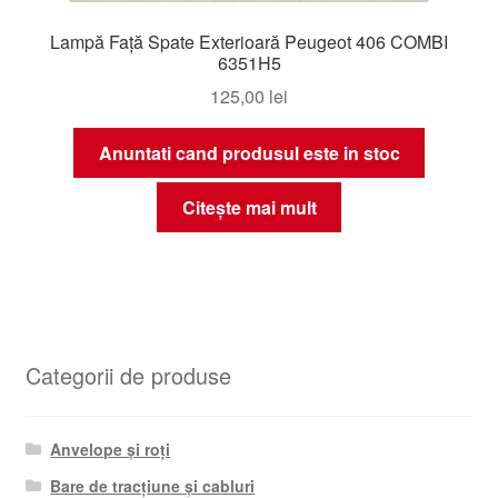
Lampă Față Spate Exterioară Peugeot 406 COMBI
6351H5
125,00
lei
Anuntati cand produsul este in stoc
Citește mai mult
Categorii de produse
Anvelope și roți
Bare de tracțiune și cabluri