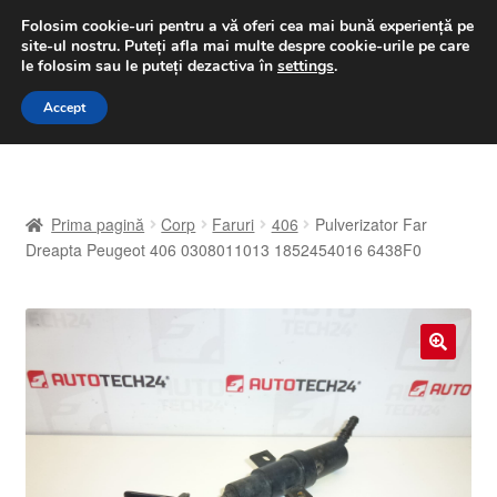
LIVRARE de la 33 lei
Folosim cookie-uri pentru a vă oferi cea mai bună experiență pe
site-ul nostru.
Puteți afla mai multe despre cookie-urile pe care
luni-vineri 9 a.m. - 4 p.m.
031 229 6816
le folosim sau le puteți dezactiva în
settings
.
Sari
Sari
Accept
Meniu
la
la
navigare
conținut
Prima pagină
Prima pagină
Corp
Faruri
406
Pulverizator Far
A lua legatura
Dreapta Peugeot 406 0308011013 1852454016 6438F0
Contul meu
Coș
🔍
Despre noi
Finalizare comandă