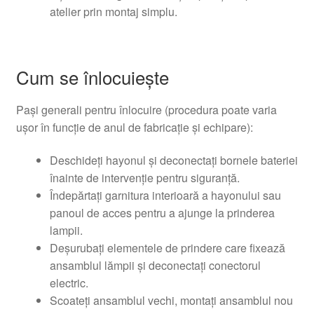
atelier prin montaj simplu.
Cum se înlocuiește
Pași generali pentru înlocuire (procedura poate varia
ușor în funcție de anul de fabricație și echipare):
Deschideți hayonul și deconectați bornele bateriei
înainte de intervenție pentru siguranță.
Îndepărtați garnitura interioară a hayonului sau
panoul de acces pentru a ajunge la prinderea
lampii.
Deșurubați elementele de prindere care fixează
ansamblul lămpii și deconectați conectorul
electric.
Scoateți ansamblul vechi, montați ansamblul nou