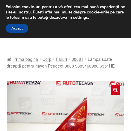
LIVRARE de la 33 lei
Folosim cookie-uri pentru a vă oferi cea mai bună experiență pe
site-ul nostru.
Puteți afla mai multe despre cookie-urile pe care
luni-vineri 9 a.m. - 4 p.m.
031 229 6816
le folosim sau le puteți dezactiva în
settings
.
Sari
Sari
Accept
Meniu
la
la
navigare
conținut
Prima pagină
Prima pagină
Corp
Faruri
3008 I
Lampă spate
A lua legatura
dreaptă pentru hayon Peugeot 3008 9683460980 6351HE
Contul meu
Coș
🔍
Despre noi
Finalizare comandă