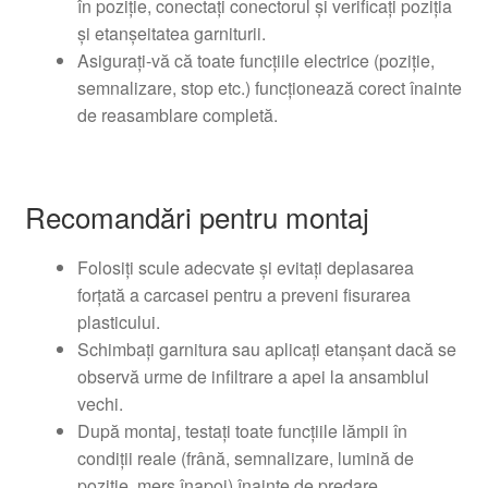
în poziție, conectați conectorul și verificați poziția
și etanșeitatea garniturii.
Asigurați-vă că toate funcțiile electrice (poziție,
semnalizare, stop etc.) funcționează corect înainte
de reasamblare completă.
Recomandări pentru montaj
Folosiți scule adecvate și evitați deplasarea
forțată a carcasei pentru a preveni fisurarea
plasticului.
Schimbați garnitura sau aplicați etanșant dacă se
observă urme de infiltrare a apei la ansamblul
vechi.
După montaj, testați toate funcțiile lămpii în
condiții reale (frână, semnalizare, lumină de
poziție, mers înapoi) înainte de predare.