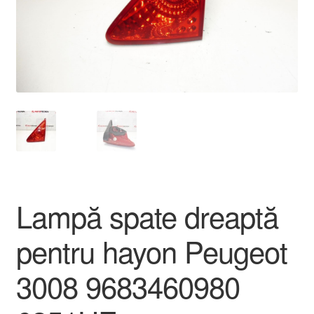
Livrare
Livrare în toată lumea
Plângere
Plățile
Politică de confidențialitate
Lampă spate dreaptă
Procedura de reclamație
pentru hayon Peugeot
Termeni si conditii
3008 9683460980