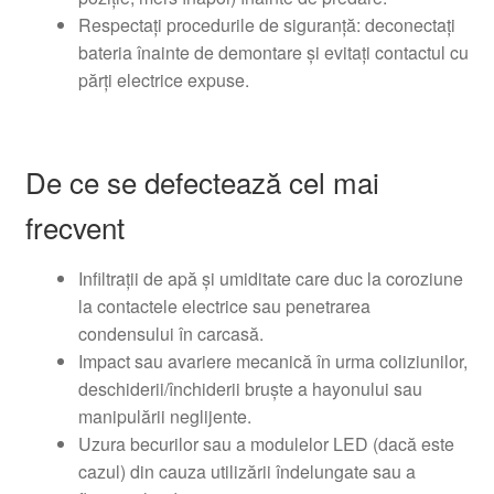
Respectați procedurile de siguranță: deconectați
bateria înainte de demontare și evitați contactul cu
părți electrice expuse.
De ce se defectează cel mai
frecvent
Infiltrații de apă și umiditate care duc la coroziune
la contactele electrice sau penetrarea
condensului în carcasă.
Impact sau avariere mecanică în urma coliziunilor,
deschiderii/închiderii bruște a hayonului sau
manipulării neglijente.
Uzura becurilor sau a modulelor LED (dacă este
cazul) din cauza utilizării îndelungate sau a