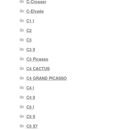
C-Crosser
C-Elysée
C1 I
C2
C3
C3 II
C3 Picasso
C4 CACTUS
C4 GRAND PICASSO
C4 I
C4 II
C5 I
C5 II
C5 X7