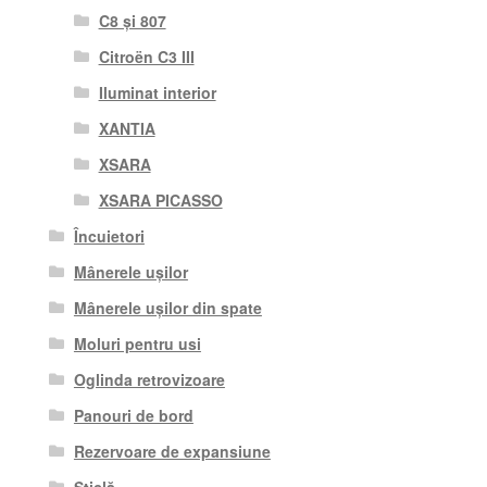
C8 și 807
Citroën C3 III
Iluminat interior
XANTIA
XSARA
XSARA PICASSO
Încuietori
Mânerele ușilor
Mânerele ușilor din spate
Moluri pentru usi
Oglinda retrovizoare
Panouri de bord
Rezervoare de expansiune