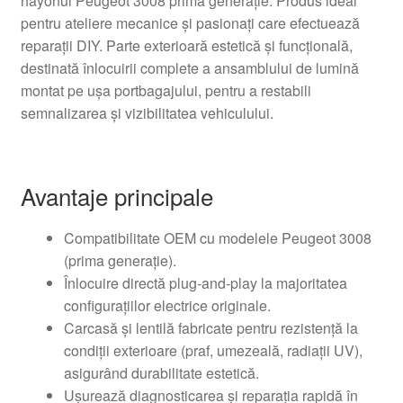
hayonul Peugeot 3008 prima generație. Produs ideal
pentru ateliere mecanice și pasionați care efectuează
reparații DIY. Parte exterioară estetică și funcțională,
destinată înlocuirii complete a ansamblului de lumină
montat pe ușa portbagajului, pentru a restabili
semnalizarea și vizibilitatea vehiculului.
Avantaje principale
Compatibilitate OEM cu modelele Peugeot 3008
(prima generație).
Înlocuire directă plug-and-play la majoritatea
configurațiilor electrice originale.
Carcasă și lentilă fabricate pentru rezistență la
condiții exterioare (praf, umezeală, radiații UV),
asigurând durabilitate estetică.
Ușurează diagnosticarea și reparația rapidă în