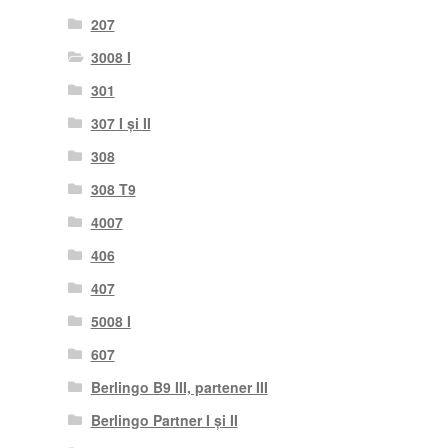
207
3008 I
301
307 I și II
308
308 T9
4007
406
407
5008 I
607
Berlingo B9 III, partener III
Berlingo Partner I și II