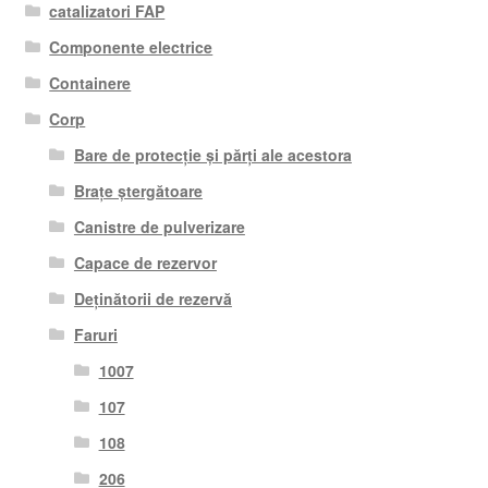
catalizatori FAP
Componente electrice
Containere
Corp
Bare de protecție și părți ale acestora
Brațe ștergătoare
Canistre de pulverizare
Capace de rezervor
Deținătorii de rezervă
Faruri
1007
107
108
206