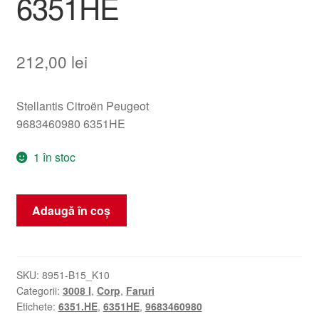
6351HE
212,00
lei
Stellantis Citroën Peugeot
9683460980 6351HE
1 în stoc
Cantitate
Adaugă în coș
Lampă
spate
dreaptă
pentru
SKU:
8951-B15_K10
Categorii:
3008 I
,
Corp
,
Faruri
hayon
Etichete:
6351.HE
,
6351HE
,
9683460980
Peugeot