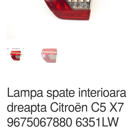
Livrare
Livrare în toată lumea
Plângere
Plățile
Politică de confidențialitate
Lampa spate interioara
Procedura de reclamație
dreapta Citroën C5 X7
Termeni si conditii
9675067880 6351LW