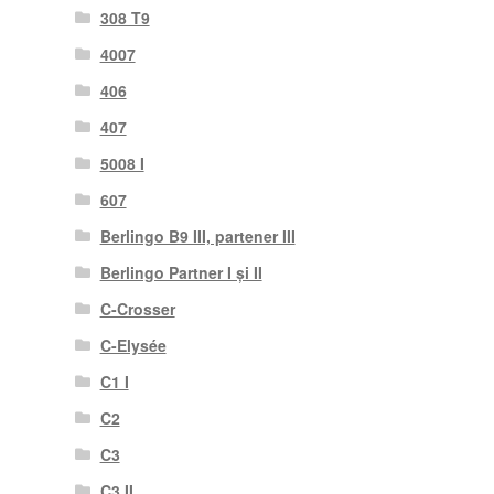
308 T9
4007
406
407
5008 I
607
Berlingo B9 III, partener III
Berlingo Partner I și II
C-Crosser
C-Elysée
C1 I
C2
C3
C3 II