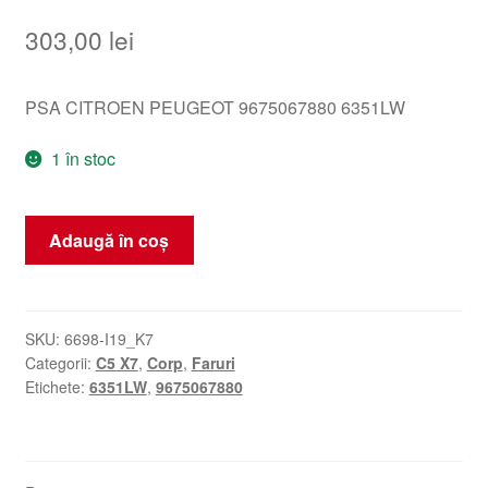
303,00
lei
PSA CITROEN PEUGEOT 9675067880 6351LW
1 în stoc
Cantitate
Adaugă în coș
Lampa
spate
interioara
dreapta
SKU:
6698-I19_K7
Categorii:
C5 X7
,
Corp
,
Faruri
Citroën
Etichete:
6351LW
,
9675067880
C5
X7
9675067880
6351LW