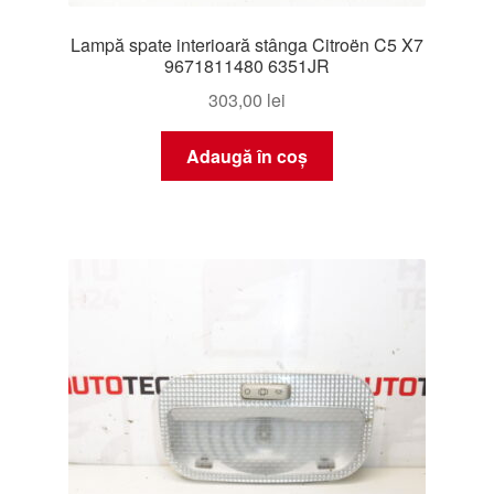
Lampă spate interioară stânga Citroën C5 X7
9671811480 6351JR
303,00
lei
Adaugă în coș