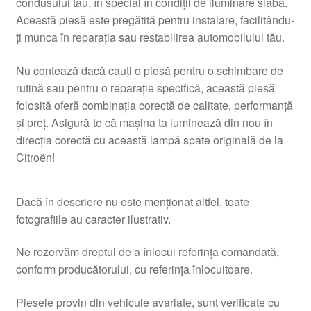
condusului tău, în special în condiții de iluminare slabă.
Această piesă este pregătită pentru instalare, facilitându-
ți munca în reparația sau restabilirea automobilului tău.
Nu contează dacă cauți o piesă pentru o schimbare de
rutină sau pentru o reparație specifică, această piesă
folosită oferă combinația corectă de calitate, performanță
și preț. Asigură-te că mașina ta luminează din nou în
direcția corectă cu această lampă spate originală de la
Citroën!
Dacă în descriere nu este menționat altfel, toate
fotografiile au caracter ilustrativ.
Ne rezervăm dreptul de a înlocui referința comandată,
conform producătorului, cu referința înlocuitoare.
Piesele provin din vehicule avariate, sunt verificate cu