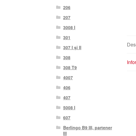
206
207
3008 I
301
Des
307 I și II
308
Info
308 T9
4007
406
407
5008 I
607
Berlingo B9 III, partener
III