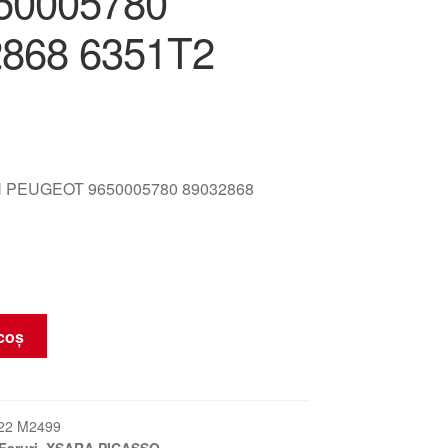
50005780
868 6351T2
 PEUGEOT 9650005780 89032868
coș
22 M2499