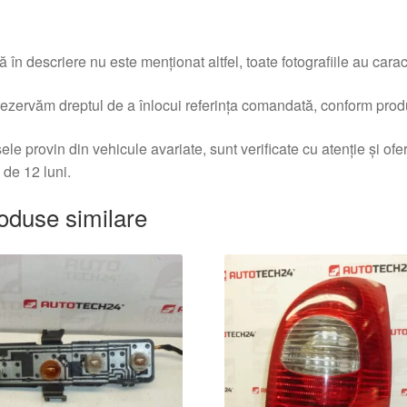
 în descriere nu este menționat altfel, toate fotografiile au caracte
ezervăm dreptul de a înlocui referința comandată, conform produc
ele provin din vehicule avariate, sunt verificate cu atenție și of
 de 12 luni.
oduse similare