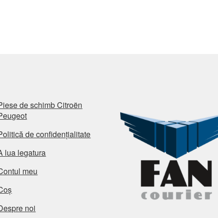
Piese de schimb Citroën
Peugeot
Politică de confidențialitate
A lua legatura
Contul meu
Coș
Despre noi