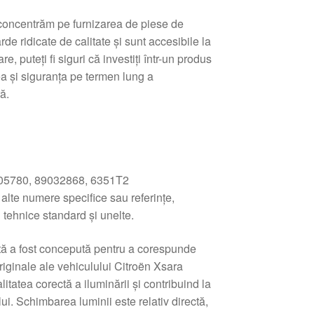
e concentrăm pe furnizarea de piese de
e ridicate de calitate și sunt accesibile la
e, puteți fi siguri că investiți într-un produs
tea și siguranța pe termen lung a
ă.
5780, 89032868, 6351T2
lte numere specifice sau referințe,
 tehnice standard și unelte.
ă a fost concepută pentru a corespunde
 originale ale vehiculului Citroën Xsara
itatea corectă a iluminării și contribuind la
ui. Schimbarea luminii este relativ directă,