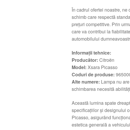
În cadrul ofertei noastre, n
schimb care respectă standard
prețuri competitive. Prin urmar
care va contribui la fiabilita
automobilului dumneavoastr
Informații tehnice:
Producător:
Citroën
Model:
Xsara Picasso
Coduri de produse:
965000
Alte numere:
Lampa nu are a
schimbarea necesită abilități
Această lumina spate dreapt
specificațiilor și designului
Picasso, asigurând funcțional
estetica generală a vehiculul