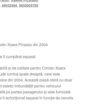
Faruri
,
XSARA PICASSO
,
89032868
,
9650005780
oën Xsara Picasso din 2004
e fi cumpărat separat
bilă și de calitate pentru Citroën Xsara
lude lumina spate dreaptă, care este
lele din 2004. Această piesă oferă nu doar
ct estetic îmbunătățit pentru vehiculul
lă pe partea pasagerului și este furnizată
 fi achiziționat separat în funcție de nevoile