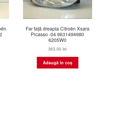
oën
Far față dreapta Citroën Xsara
2
Picasso -04 9631494980
6205W0
363,00
lei
Adaugă în coș