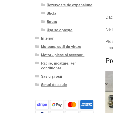
Rezervoare de expansiune
Sticlă
Dacă
Struts
Ne r
Ușa se oprește
Interior
Pies
Motoare, cutii de viteze
timp
Motor - piese si accesorii
Pr
Racire, incalzire, aer
conditionat
Șasiu și osii
Seturi de scule