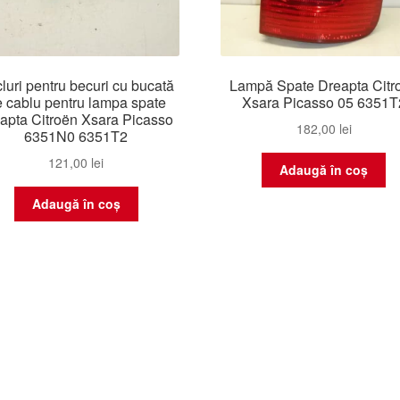
luri pentru becuri cu bucată
Lampă Spate Dreapta Citr
 cablu pentru lampa spate
Xsara Picasso 05 6351T
apta Citroën Xsara Picasso
182,00
lei
6351N0 6351T2
121,00
lei
Adaugă în coș
Adaugă în coș