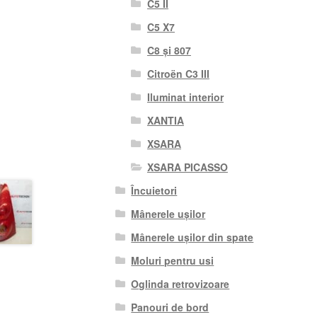
C5 II
C5 X7
C8 și 807
Citroën C3 III
Iluminat interior
XANTIA
XSARA
XSARA PICASSO
Încuietori
Mânerele ușilor
Mânerele ușilor din spate
Moluri pentru usi
Oglinda retrovizoare
Panouri de bord