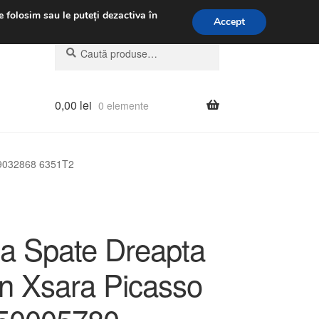
.m.
031 229 6816
e folosim sau le puteți dezactiva în
Accept
Caută
Caută
după:
0,00
lei
0 elemente
89032868 6351T2
a Spate Dreapta
ën Xsara Picasso