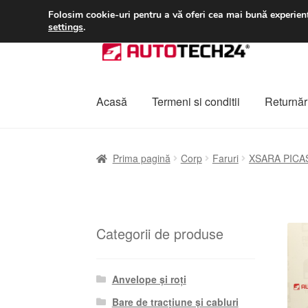
LIVRARE de la 33 lei
Folosim cookie-uri pentru a vă oferi cea mai bună experienț
settings
.
Sari
Sari
la
la
navigare
conținut
Acasă
Termeni si conditii
Returnări
Prima pagină
A lua legatura
Contul meu
Co
Prima pagină
Corp
Faruri
XSARA PICA
Plângere
Plățile
Politică de confidențialitat
Categorii de produse
Anvelope și roți
Bare de tracțiune și cabluri