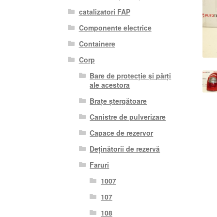
catalizatori FAP
Componente electrice
Containere
Corp
Bare de protecție și părți
ale acestora
Brațe ștergătoare
Canistre de pulverizare
Capace de rezervor
Deținătorii de rezervă
Faruri
1007
107
108