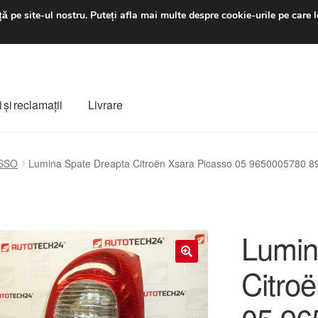
luni-vineri 9 a.m. - 4 p
ă pe site-ul nostru.
Puteți afla mai multe despre cookie-urile pe care l
 şi reclamații
Livrare
ș
Despre noi
Finalizare comandă
Livrare
Livrare în toată lumea
SSO
Lumina Spate Dreapta Citroën Xsara Picasso 05 9650005780 
e
Procedura de reclamație
Termeni si conditii
Lumin
Citro
🔍