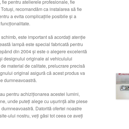
fie pentru atelierele profesionale, fie
j. Totuși, recomandăm ca instalarea să fie
ntru a evita complicațiile posibile și a
funcționalitate.
 schimb, este important să acordați atenție
 Această lampă este special fabricată pentru
pând din 2004 și este o alegere excelentă
și designului originale al vehiculului
e material de calitate, prelucrare precisă
ignului original asigură că acest produs va
oile dumneavoastră.
sau pentru achiziționarea acestei lumini,
ine, unde puteți alege cu ușurință alte piese
 dumneavoastră. Datorită ofertei noastre
site-ului nostru, veți găsi tot ceea ce aveți