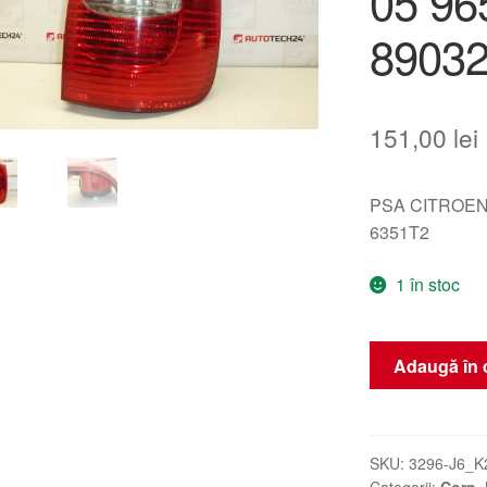
05 96
89032
151,00
lei
PSA CITROEN
6351T2
1 în stoc
Cantitate
Adaugă în 
Lumina
Spate
Dreapta
Citroën
SKU:
3296-J6_K