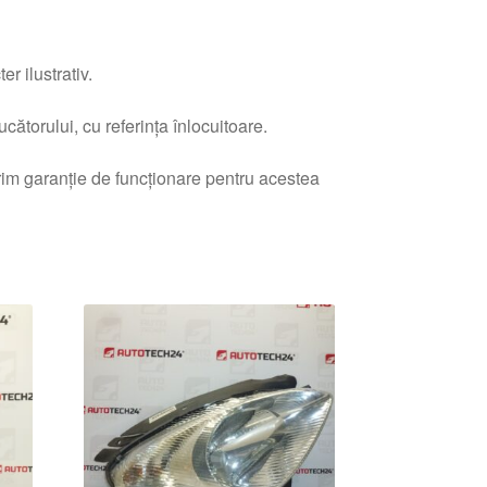
r ilustrativ.
ătorului, cu referința înlocuitoare.
erim garanție de funcționare pentru acestea