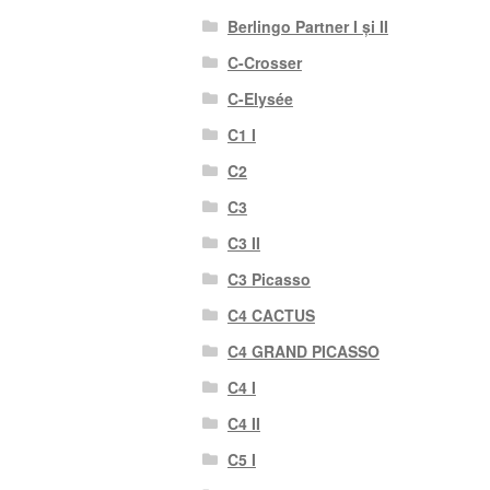
Berlingo Partner I și II
C-Crosser
C-Elysée
C1 I
C2
C3
C3 II
C3 Picasso
C4 CACTUS
C4 GRAND PICASSO
C4 I
C4 II
C5 I