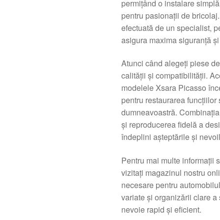
permițând o instalare simplă, 
pentru pasionații de bricola
efectuată de un specialist, pe
asigura maxima siguranță și 
Atunci când alegeți piese de
calității și compatibilității.
modelele Xsara Picasso înce
pentru restaurarea funcțiilor 
dumneavoastră. Combinația d
și reproducerea fidelă a des
îndeplini așteptările și nev
Pentru mai multe informații 
vizitați magazinul nostru onl
necesare pentru automobilul
variate și organizării clare a 
nevoie rapid și eficient.