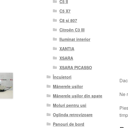
C5 II
C5 X7
C8 și 807
Citroën C3 III
Iluminat interior
XANTIA
XSARA
XSARA PICASSO
Încuietori
Dacă
Mânerele ușilor
Ne r
Mânerele ușilor din spate
Moluri pentru usi
Pies
timp
Oglinda retrovizoare
Panouri de bord