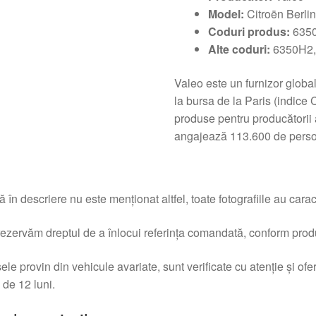
Model:
Citroën Berlin
Coduri produs:
6350
Alte coduri:
6350H2,
Valeo este un furnizor global 
la bursa de la Paris (indic
produse pentru producătorii 
angajează 113.600 de persoa
 în descriere nu este menționat altfel, toate fotografiile au caracte
ezervăm dreptul de a înlocui referința comandată, conform produc
ele provin din vehicule avariate, sunt verificate cu atenție și of
 de 12 luni.