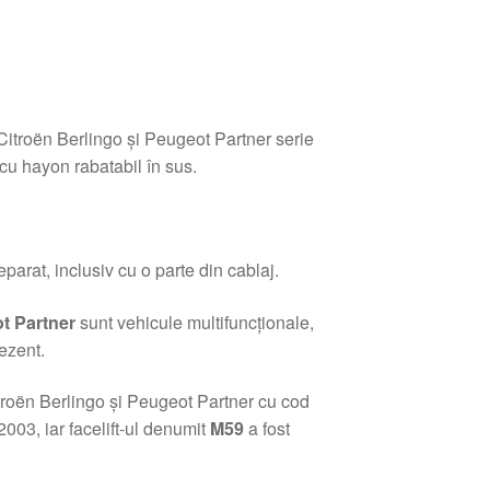
itroën Berlingo și Peugeot Partner serie
cu hayon rabatabil în sus.
eparat, inclusiv cu o parte din cablaj.
t Partner
sunt vehicule multifuncționale,
ezent.
troën Berlingo și Peugeot Partner cu cod
2003, iar facelift-ul denumit
M59
a fost