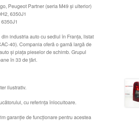
go, Peugeot Partner (seria M49 și ulterior)
H2, 6350J1
 6350J1
din industria auto cu sediul în Franța, listat
e CAC-40). Compania oferă o gamă largă de
auto și piața pieselor de schimb. Grupul
ne în 33 de țări.
r ilustrativ.
ătorului, cu referința înlocuitoare.
erim garanție de funcționare pentru acestea