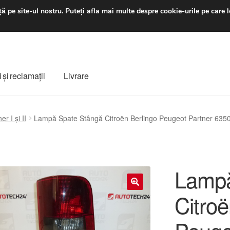
luni-vineri 9 a.m. - 4 p
ă pe site-ul nostru.
Puteți afla mai multe despre cookie-urile pe care l
 şi reclamații
Livrare
ș
Despre noi
Finalizare comandă
Livrare
Livrare în toată lumea
r I și II
Lampă Spate Stângă Citroën Berlingo Peugeot Partner 63
e
Procedura de reclamație
Termeni si conditii
Lampă
Citroë
🔍