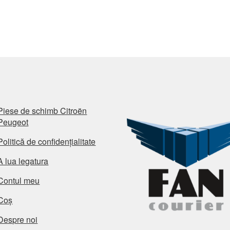
Piese de schimb Citroën
Peugeot
Politică de confidențialitate
A lua legatura
Contul meu
Coș
Despre noi