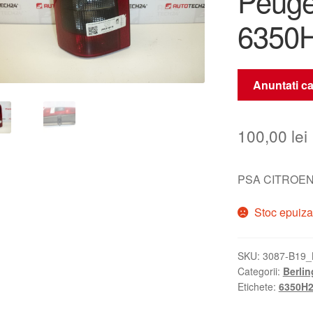
Peuge
6350H
Anuntati ca
100,00
lei
PSA CITROEN
Stoc epuiza
SKU:
3087-B19_
Categorii:
Berling
Etichete:
6350H