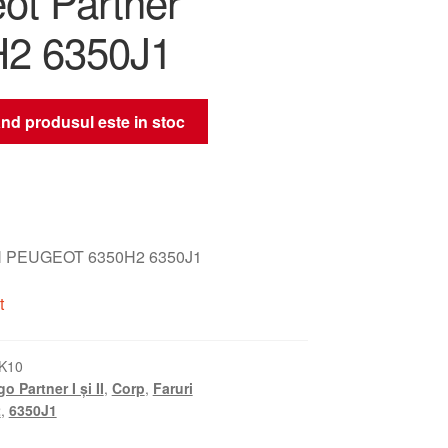
ot Partner
2 6350J1
nd produsul este in stoc
 PEUGEOT 6350H2 6350J1
t
K10
o Partner I și II
,
Corp
,
Faruri
2
,
6350J1