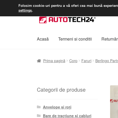
LIVRARE de la 33 lei
Folosim cookie-uri pentru a vă oferi cea mai bună experienț
settings
.
Sari
Sari
la
la
navigare
conținut
Acasă
Termeni si conditii
Returnări
Prima pagină
A lua legatura
Contul meu
Co
Prima pagină
Corp
Faruri
Berlingo Partne
Plângere
Plățile
Politică de confidențialitat
Categorii de produse
Anvelope și roți
Bare de tracțiune și cabluri