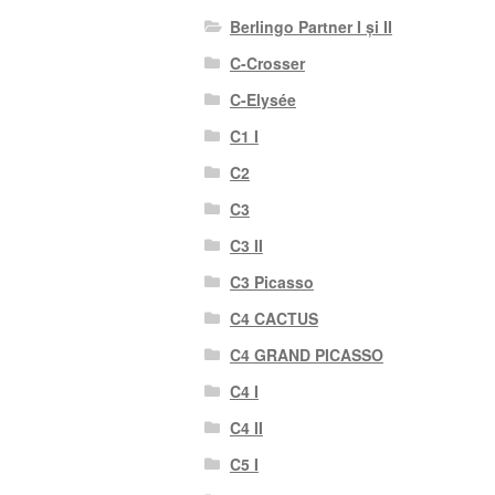
Berlingo Partner I și II
C-Crosser
C-Elysée
C1 I
C2
C3
C3 II
C3 Picasso
C4 CACTUS
C4 GRAND PICASSO
C4 I
C4 II
C5 I