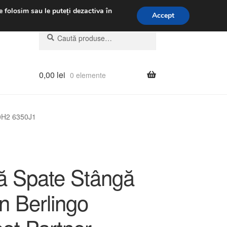
.m.
031 229 6816
e folosim sau le puteți dezactiva în
Accept
Caută
Caută
după:
0,00
lei
0 elemente
50H2 6350J1
 Spate Stângă
n Berlingo