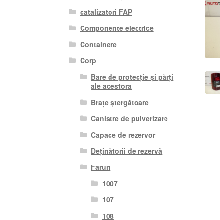
catalizatori FAP
Componente electrice
Containere
Corp
Bare de protecție și părți
ale acestora
Brațe ștergătoare
Canistre de pulverizare
Capace de rezervor
Deținătorii de rezervă
Faruri
1007
107
108