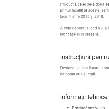
Producția celei de-a doua ser
primul facelift al acestei ser
facelift între 2015 și 2018.
A treia generație, cod K9, a 
fabricație și în prezent.
Instrucțiuni pent
Desfaceți piulița fluture, apo
demonta cu ușurință.
Informații tehnice
Producător:
Valeo