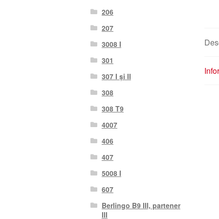
206
207
Des
3008 I
301
Info
307 I și II
308
308 T9
4007
406
407
5008 I
607
Berlingo B9 III, partener
III