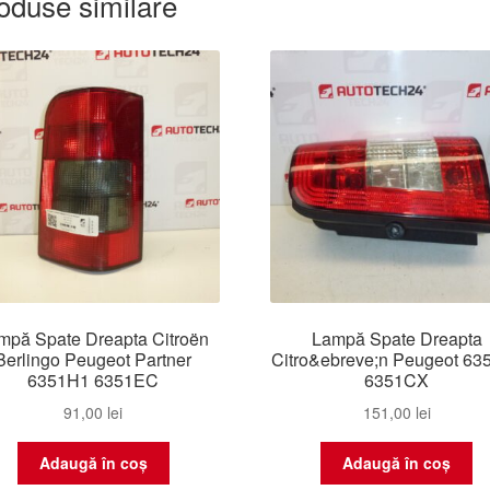
oduse similare
mpă Spate Dreapta Citroën
Lampă Spate Dreapta
Berlingo Peugeot Partner
Citro&ebreve;n Peugeot 63
6351H1 6351EC
6351CX
91,00
lei
151,00
lei
Adaugă în coș
Adaugă în coș