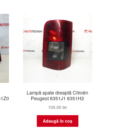
Lampă spate dreaptă Citroën
51Z0
Peugeot 6351J1 6351H2
100,00
lei
Adaugă în coș