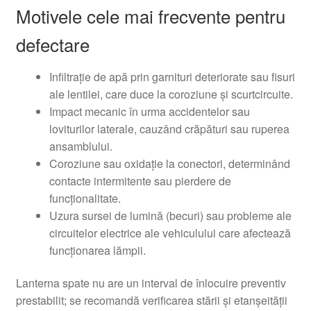
Motivele cele mai frecvente pentru
defectare
Infiltrație de apă prin garnituri deteriorate sau fisuri
ale lentilei, care duce la coroziune și scurtcircuite.
Impact mecanic în urma accidentelor sau
loviturilor laterale, cauzând crăpături sau ruperea
ansamblului.
Coroziune sau oxidație la conectori, determinând
contacte intermitente sau pierdere de
funcționalitate.
Uzura sursei de lumină (becuri) sau probleme ale
circuitelor electrice ale vehiculului care afectează
funcționarea lămpii.
Lanterna spate nu are un interval de înlocuire preventiv
prestabilit; se recomandă verificarea stării și etanșeității