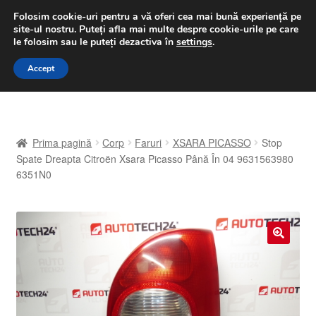
LIVRARE de la 33 lei
Folosim cookie-uri pentru a vă oferi cea mai bună experiență pe
site-ul nostru.
Puteți afla mai multe despre cookie-urile pe care
luni-vineri 9 a.m. - 4 p.m.
031 229 6816
le folosim sau le puteți dezactiva în
settings
.
Sari
Sari
Accept
Meniu
la
la
navigare
conținut
Prima pagină
Prima pagină
Corp
Faruri
XSARA PICASSO
Stop
A lua legatura
Spate Dreapta Citroën Xsara Picasso Până În 04 9631563980
6351N0
Contul meu
Coș
🔍
Despre noi
Finalizare comandă