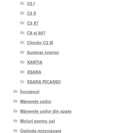
C5 I
C5 II
C5 X7
C8 și 807
Citroën C3 III
Iluminat interior
XANTIA
XSARA
XSARA PICASSO
Încuietori
Mânerele ușilor
Mânerele ușilor din spate
Moluri pentru usi
Oglinda retrovizoare