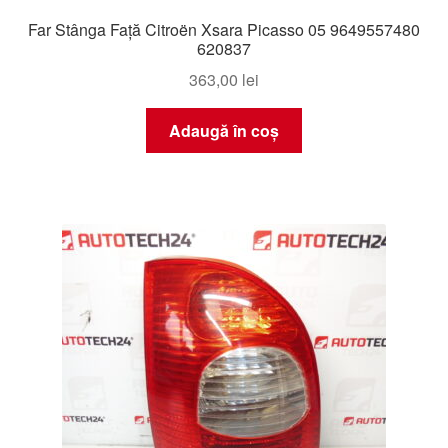
Far Stânga Față Citroën Xsara Picasso 05 9649557480
620837
363,00
lei
Adaugă în coș