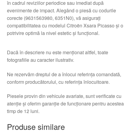
în cadrul reviziilor periodice sau imediat după
evenimente de impact. Alegând o piesă cu codurile
corecte (9631563980, 6351N0), vă asigurați
compatibilitatea cu modelul Citroën Xsara Picasso și o
potrivire optimă la nivel estetic și funcțional.
Dacă în descriere nu este menționat altfel, toate
fotografiile au caracter ilustrativ.
Ne rezervăm dreptul de a înlocui referința comandată,
conform producătorului, cu referința înlocuitoare.
Piesele provin din vehicule avariate, sunt verificate cu
atenție și oferim garanție de funcționare pentru acestea
timp de 12 luni.
Produse similare