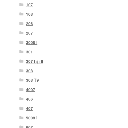
107
108
206
207
3008 I
301
307 I și II
308
308 T9
4007
406
407
5008 I
607