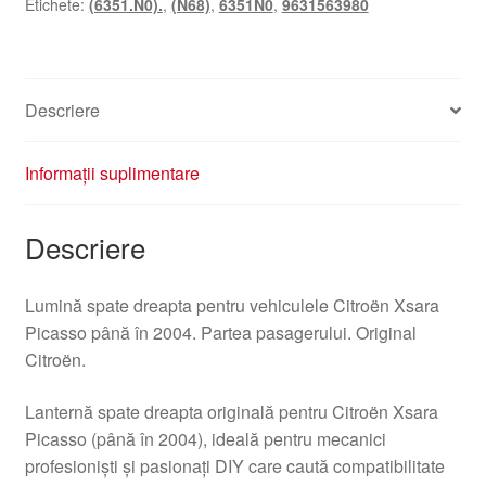
Etichete:
(6351.N0).
,
(N68)
,
6351N0
,
9631563980
Picasso
Până
În
04
Descriere
9631563980
6351N0
Informații suplimentare
Descriere
Lumină spate dreapta pentru vehiculele Citroën Xsara
Picasso până în 2004. Partea pasagerului. Original
Citroën.
Lanternă spate dreapta originală pentru Citroën Xsara
Picasso (până în 2004), ideală pentru mecanici
profesioniști și pasionați DIY care caută compatibilitate