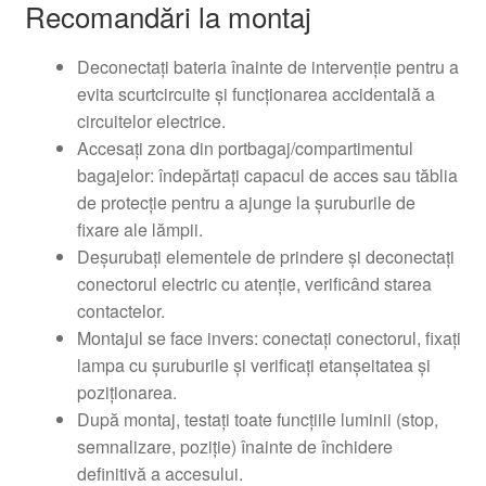
Recomandări la montaj
Deconectați bateria înainte de intervenție pentru a
evita scurtcircuite și funcționarea accidentală a
circuitelor electrice.
Accesați zona din portbagaj/compartimentul
bagajelor: îndepărtați capacul de acces sau tăblia
de protecție pentru a ajunge la șuruburile de
fixare ale lămpii.
Deșurubați elementele de prindere și deconectați
conectorul electric cu atenție, verificând starea
contactelor.
Montajul se face invers: conectați conectorul, fixați
lampa cu șuruburile și verificați etanșeitatea și
poziționarea.
După montaj, testați toate funcțiile luminii (stop,
semnalizare, poziție) înainte de închidere
definitivă a accesului.