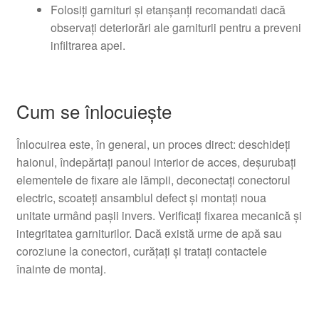
Folosiți garnituri și etanșanți recomandati dacă
observați deteriorări ale garniturii pentru a preveni
infiltrarea apei.
Cum se înlocuiește
Înlocuirea este, în general, un proces direct: deschideți
haionul, îndepărtați panoul interior de acces, deșurubați
elementele de fixare ale lămpii, deconectați conectorul
electric, scoateți ansamblul defect și montați noua
unitate urmând pașii invers. Verificați fixarea mecanică și
integritatea garniturilor. Dacă există urme de apă sau
coroziune la conectori, curățați și tratați contactele
înainte de montaj.