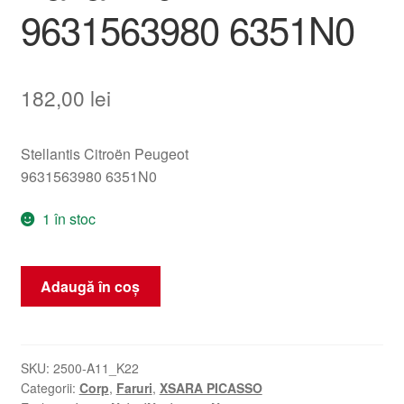
9631563980 6351N0
182,00
lei
Stellantis Citroën Peugeot
9631563980 6351N0
1 în stoc
Cantitate
Adaugă în coș
Stop
Spate
Dreapta
Citroën
SKU:
2500-A11_K22
Categorii:
Corp
,
Faruri
,
XSARA PICASSO
Xsara