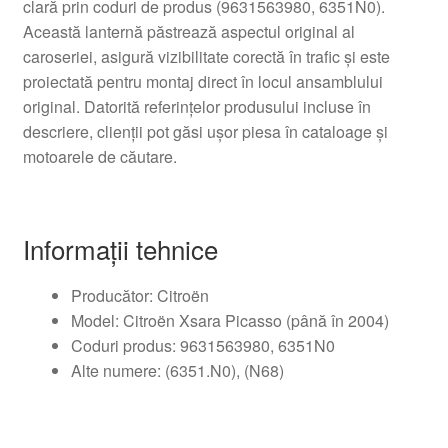
clară prin coduri de produs (9631563980, 6351N0).
Această lanternă păstrează aspectul original al
caroseriei, asigură vizibilitate corectă în trafic și este
proiectată pentru montaj direct în locul ansamblului
original. Datorită referințelor produsului incluse în
descriere, clienții pot găsi ușor piesa în cataloage și
motoarele de căutare.
Informații tehnice
Producător: Citroën
Model: Citroën Xsara Picasso (până în 2004)
Coduri produs: 9631563980, 6351N0
Alte numere: (6351.N0), (N68)