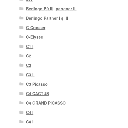
Berlingo B9 III, partener III
Berlingo Partner I și II
C-Crosser
C-Elysée
C1 I
C2
C3
C3 II
C3 Picasso
C4 CACTUS
C4 GRAND PICASSO
C4 I
C4 II