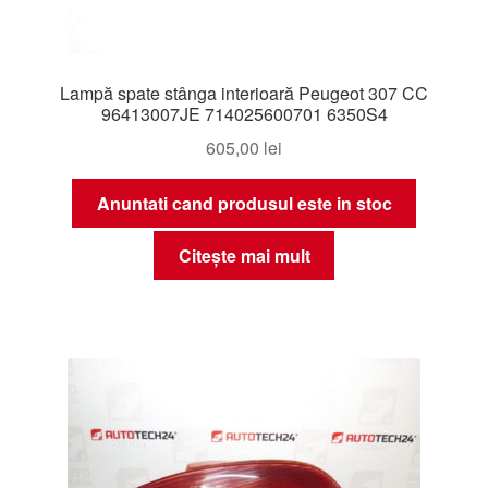
Lampă spate stânga interioară Peugeot 307 CC
96413007JE 714025600701 6350S4
605,00
lei
Anuntati cand produsul este in stoc
Citește mai mult