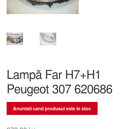
Livrare
Livrare în toată lumea
Plângere
Plățile
Lampă Far H7+H1
Politică de confidențialitate
Peugeot 307 620686
Procedura de reclamație
Termeni si conditii
Anuntati cand produsul este in stoc