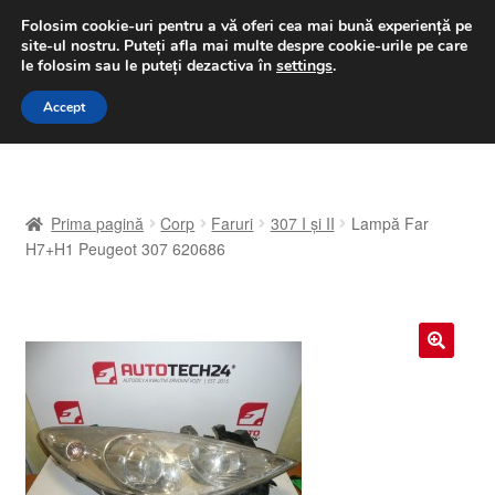
LIVRARE de la 33 lei
Folosim cookie-uri pentru a vă oferi cea mai bună experiență pe
site-ul nostru.
Puteți afla mai multe despre cookie-urile pe care
luni-vineri 9 a.m. - 4 p.m.
031 229 6816
le folosim sau le puteți dezactiva în
settings
.
Sari
Sari
Accept
Meniu
la
la
navigare
conținut
Prima pagină
Prima pagină
Corp
Faruri
307 I și II
Lampă Far
A lua legatura
H7+H1 Peugeot 307 620686
Contul meu
Coș
🔍
Despre noi
Finalizare comandă