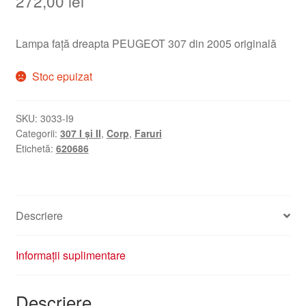
272,00
lei
Lampa față dreapta PEUGEOT 307 din 2005 originală
Stoc epuizat
SKU:
3033-I9
Categorii:
307 I și II
,
Corp
,
Faruri
Etichetă:
620686
Descriere
Informații suplimentare
Descriere