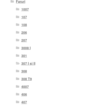
Faruri
1007
107
108
206
207
3008 I
301
307 I și II
308
308 T9
4007
406
407