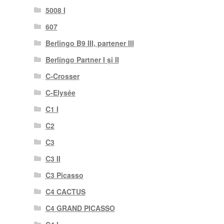
5008 I
607
Berlingo B9 III, partener III
Berlingo Partner I și II
C-Crosser
C-Elysée
C1 I
C2
C3
C3 II
C3 Picasso
C4 CACTUS
C4 GRAND PICASSO