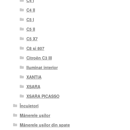
C4 I
C4 II
C5 I
C5 II
C5 X7
C8 și 807
Citroën C3 III
Iluminat interior
XANTIA
XSARA
XSARA PICASSO
Încuietori
Mânerele ușilor
Mânerele ușilor din spate