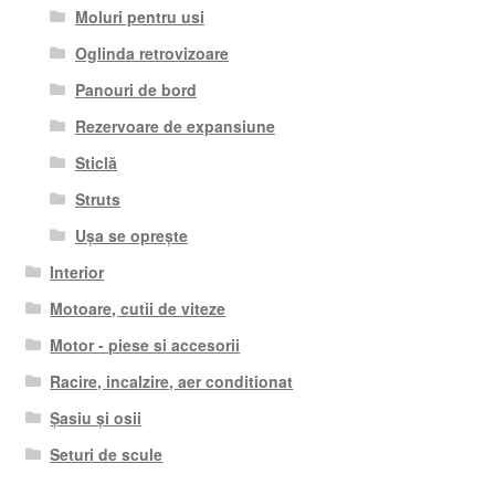
Moluri pentru usi
Oglinda retrovizoare
Panouri de bord
Rezervoare de expansiune
Sticlă
Struts
Ușa se oprește
Interior
Motoare, cutii de viteze
Motor - piese si accesorii
Racire, incalzire, aer conditionat
Șasiu și osii
Seturi de scule