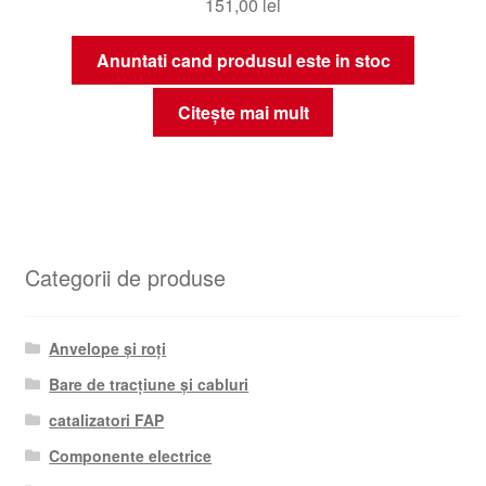
151,00
lei
Anuntati cand produsul este in stoc
Citește mai mult
Categorii de produse
Anvelope și roți
Bare de tracțiune și cabluri
catalizatori FAP
Componente electrice