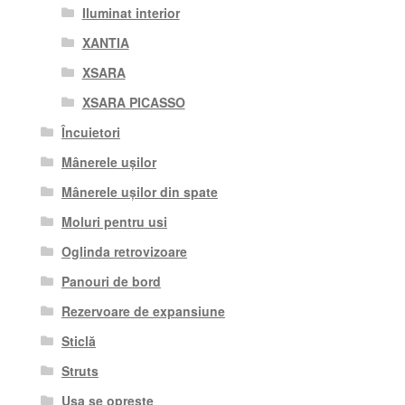
Iluminat interior
XANTIA
XSARA
XSARA PICASSO
Încuietori
Mânerele ușilor
Mânerele ușilor din spate
Moluri pentru usi
Oglinda retrovizoare
Panouri de bord
Rezervoare de expansiune
Sticlă
Struts
Ușa se oprește