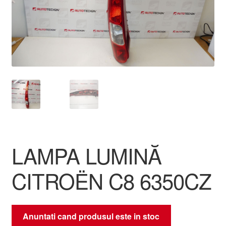
Livrare
Livrare în toată lumea
Plângere
Plățile
Politică de confidențialitate
LAMPA LUMINĂ
Procedura de reclamație
CITROËN C8 6350CZ
Termeni si conditii
Anuntati cand produsul este in stoc