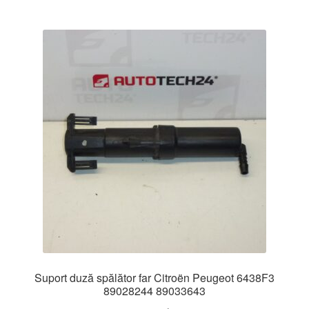
Suport duză spălător far Citroën Peugeot 6438F3
89028244 89033643