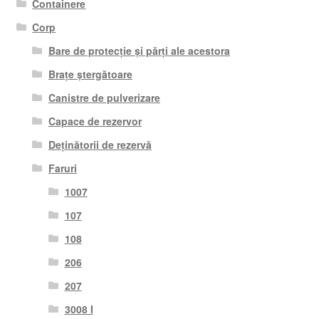
Containere
Corp
Bare de protecție și părți ale acestora
Brațe ștergătoare
Canistre de pulverizare
Capace de rezervor
Deținătorii de rezervă
Faruri
1007
107
108
206
207
3008 I