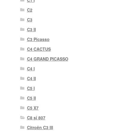
C1 I
C2
C3
C3 II
C3 Picasso
C4 CACTUS
C4 GRAND PICASSO
C4 I
C4 II
C5 I
C5 II
C5 X7
C8 și 807
Citroën C3 III