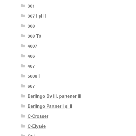
301
307 I și II
308
308 T9
4007
406
407
5008 I
607
Berlingo B9 III, partener III
Berlingo Partner I și II
C-Crosser
C-Elysée