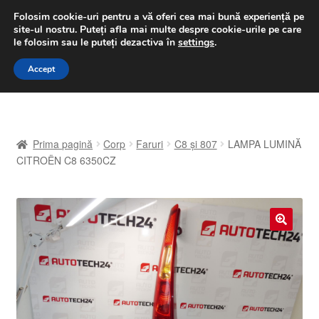
LIVRARE de la 33 lei
Folosim cookie-uri pentru a vă oferi cea mai bună experiență pe
site-ul nostru.
Puteți afla mai multe despre cookie-urile pe care
luni-vineri 9 a.m. - 4 p.m.
031 229 6816
le folosim sau le puteți dezactiva în
settings
.
Sari
Sari
Accept
Meniu
la
la
navigare
conținut
Prima pagină
Prima pagină
Corp
Faruri
C8 și 807
LAMPA LUMINĂ
A lua legatura
CITROËN C8 6350CZ
Contul meu
Coș
🔍
Despre noi
Finalizare comandă