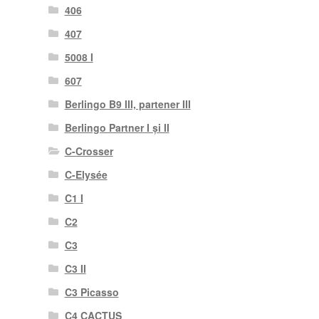
406
407
5008 I
607
Berlingo B9 III, partener III
Berlingo Partner I și II
C-Crosser
C-Elysée
C1 I
C2
C3
C3 II
C3 Picasso
C4 CACTUS