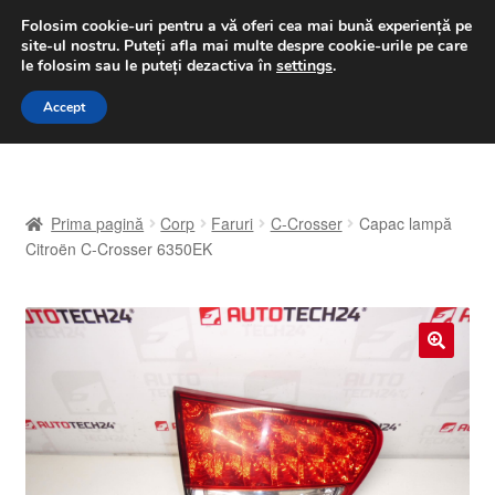
LIVRARE de la 33 lei
Folosim cookie-uri pentru a vă oferi cea mai bună experiență pe
site-ul nostru.
Puteți afla mai multe despre cookie-urile pe care
luni-vineri 9 a.m. - 4 p.m.
031 229 6816
le folosim sau le puteți dezactiva în
settings
.
Sari
Sari
Accept
Meniu
la
la
navigare
conținut
Prima pagină
Prima pagină
Corp
Faruri
C-Crosser
Capac lampă
A lua legatura
Citroën C-Crosser 6350EK
Contul meu
Coș
🔍
Despre noi
Finalizare comandă