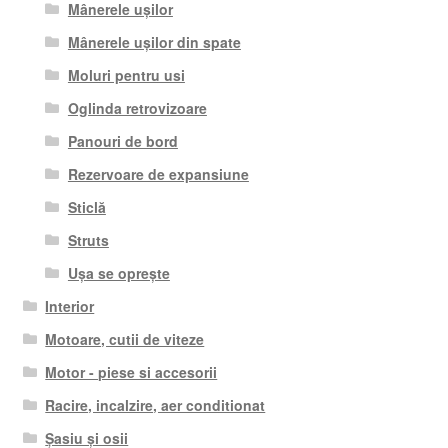
Mânerele ușilor
Mânerele ușilor din spate
Moluri pentru usi
Oglinda retrovizoare
Panouri de bord
Rezervoare de expansiune
Sticlă
Struts
Ușa se oprește
Interior
Motoare, cutii de viteze
Motor - piese si accesorii
Racire, incalzire, aer conditionat
Șasiu și osii