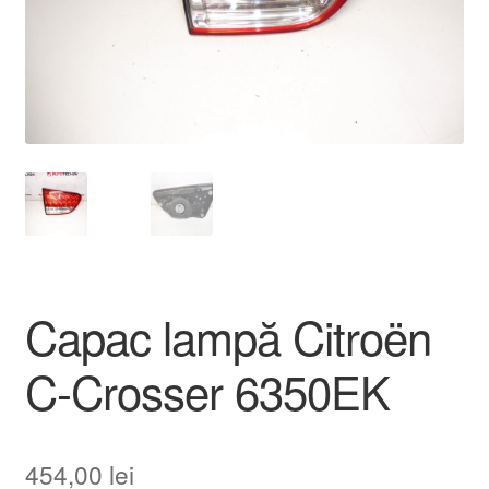
Livrare
Livrare în toată lumea
Plângere
Plățile
Politică de confidențialitate
Capac lampă Citroën
Procedura de reclamație
C-Crosser 6350EK
Termeni si conditii
454,00
lei