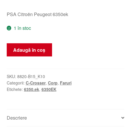
PSA Citroën Peugeot 6350ek
1 în stoc
Cantitate
Adaugă în coș
Capac
lampă
Citroën
C-
SKU:
8820-B15_K10
Categorii:
C-Crosser
,
Corp
,
Faruri
Crosser
Etichete:
6350.ek
,
6350EK
6350EK
Descriere