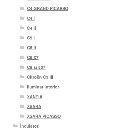
C4 GRAND PICASSO
C4 I
C4 II
C5 I
C5 II
C5 X7
C8 și 807
Citroën C3 III
Iluminat interior
XANTIA
XSARA
XSARA PICASSO
Încuietori