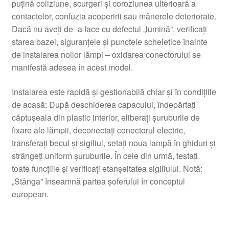
puțină coliziune, scurgeri și coroziunea ulterioară a
contactelor, confuzia acoperirii sau mânerele deteriorate.
Dacă nu aveți de -a face cu defectul „lumină”, verificați
starea bazei, siguranțele și punctele scheletice înainte
de instalarea noilor lămpi – oxidarea conectorului se
manifestă adesea în acest model.
Instalarea este rapidă și gestionabilă chiar și în condițiile
de acasă: După deschiderea capacului, îndepărtați
căptușeala din plastic interior, eliberați șuruburile de
fixare ale lămpii, deconectați conectorul electric,
transferați becul și sigiliul, setați noua lampă în ghiduri și
strângeți uniform șuruburile. În cele din urmă, testați
toate funcțiile și verificați etanșeitatea sigiliului. Notă:
„Stânga” înseamnă partea șoferului în conceptul
european.