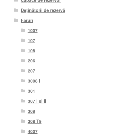
Capace de rezervor
Deținătorii de rezervă
Faruri
1007
107
108
206
207
3008 I
301
307 I și II
308
308 T9
4007