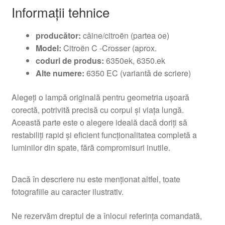
Informații tehnice
producător:
câine/citroën (partea oe)
Model:
Citroën C -Crosser (aprox.
coduri de produs:
6350ek, 6350.ek
Alte numere:
6350 EC (variantă de scriere)
Alegeți o lampă originală pentru geometria ușoară
corectă, potrivită precisă cu corpul și viața lungă.
Această parte este o alegere ideală dacă doriți să
restabiliți rapid și eficient funcționalitatea completă a
luminilor din spate, fără compromisuri inutile.
Dacă în descriere nu este menționat altfel, toate
fotografiile au caracter ilustrativ.
Ne rezervăm dreptul de a înlocui referința comandată,