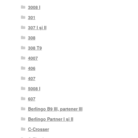
3008 I
301
307 I și II
308
308 T9
4007
406
407
5008 I
607
Berlingo B9 III, partener III
Berlingo Partner I și II
C-Crosser