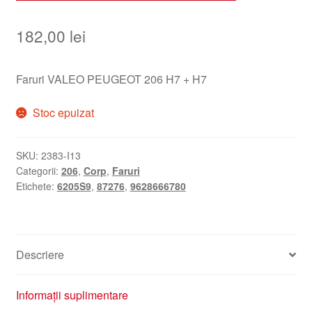
182,00
lei
Faruri VALEO PEUGEOT 206 H7 + H7
Stoc epuizat
SKU:
2383-I13
Categorii:
206
,
Corp
,
Faruri
Etichete:
6205S9
,
87276
,
9628666780
Descriere
Informații suplimentare