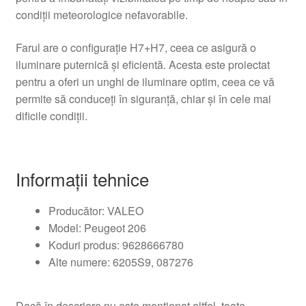
condiții meteorologice nefavorabile.
Farul are o configurație H7+H7, ceea ce asigură o
iluminare puternică și eficientă. Acesta este proiectat
pentru a oferi un unghi de iluminare optim, ceea ce vă
permite să conduceți în siguranță, chiar și în cele mai
dificile condiții.
Informații tehnice
Producător: VALEO
Model: Peugeot 206
Koduri produs: 9628666780
Alte numere: 6205S9, 087276
Dacă în descriere nu este menționat altfel, toate