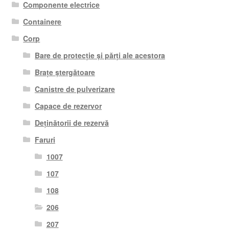
Componente electrice
Containere
Corp
Bare de protecție și părți ale acestora
Brațe ștergătoare
Canistre de pulverizare
Capace de rezervor
Deținătorii de rezervă
Faruri
1007
107
108
206
207