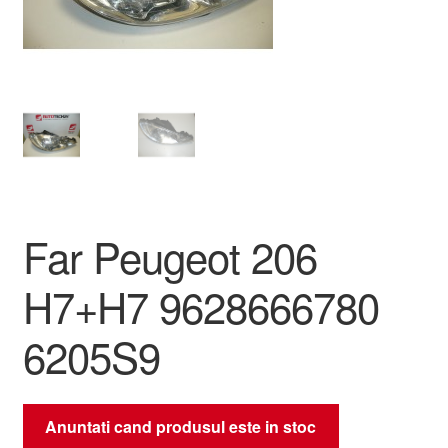
Livrare
Livrare în toată lumea
Plângere
Plățile
Far Peugeot 206
Politică de confidențialitate
H7+H7 9628666780
Procedura de reclamație
6205S9
Termeni si conditii
Anuntati cand produsul este in stoc