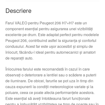
Descriere
Farul VALEO pentru Peugeot 206 H7+H7 este un
component esențial pentru asigurarea unei vizibilități
excelente pe drum. Este adaptat perfect pentru modelele
Peugeot 206, contribuind astfel la siguranța și confortul
condusului. Acest far este ușor accesibil și simplu de
înlocuit, făcându-l ideal pentru automecanici și amatori
de reparații auto.
Înlocuirea farului este recomandată în cazul în care
observați o deteriorare a lentilei sau o scădere a puterii
de iluminare. De obicei, farurile se pot uza în timp din
cauza expunerii la condiții meteorologice variate și la
poluare, ceea ce poate afecta performanțele acestora.
Este esențial să aveți întotdeauna faruri funcționale
pentru a îmbunătăți vizibilitatea pe timp de noapte sau în