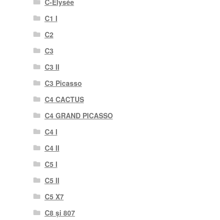
C-Elysée
C1 I
C2
C3
C3 II
C3 Picasso
C4 CACTUS
C4 GRAND PICASSO
C4 I
C4 II
C5 I
C5 II
C5 X7
C8 și 807