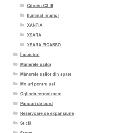
Citroën C3 III
Iluminat interior
XANTIA
XSARA
XSARA PICASSO
Încuietori
Mânerele ușilor
Mânerele ușilor din spate
Moluri pentru usi
Oglinda retrovizoare
Panouri de bord
Rezervoare de expansiune
Sticlă
Struts