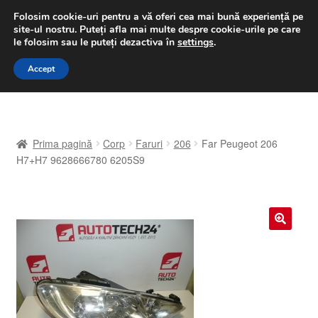
LIVRARE de la 33 lei
Folosim cookie-uri pentru a vă oferi cea mai bună experiență pe
site-ul nostru.
Puteți afla mai multe despre cookie-urile pe care
luni-vineri 9 a.m. - 4 p.m.
031 229 6816
le folosim sau le puteți dezactiva în
settings
.
Sari
Sari
Accept
Meniu
la
la
navigare
conținut
Prima pagină
Prima pagină
Corp
Faruri
206
Far Peugeot 206
A lua legatura
H7+H7 9628666780 6205S9
Contul meu
Coș
🔍
Despre noi
Finalizare comandă