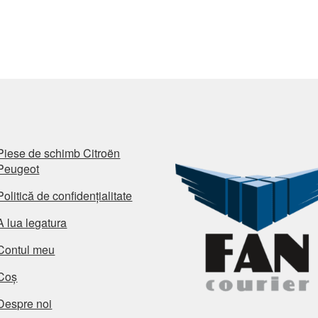
Piese de schimb Citroën
Peugeot
Politică de confidențialitate
A lua legatura
Contul meu
Coș
Despre noi