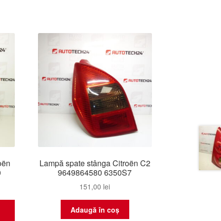
oën
Lampă spate stânga Citroën C2
0
9649864580 6350S7
151,00
lei
Adaugă în coș