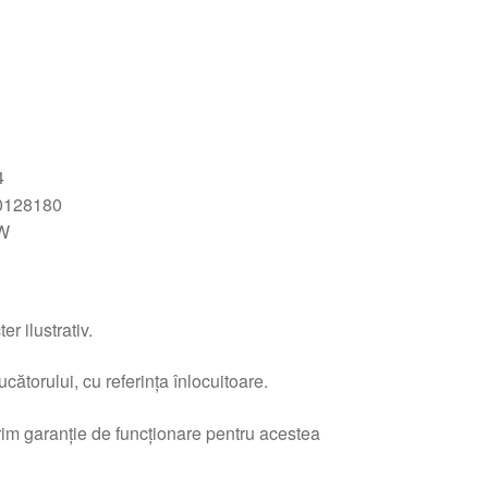
4
0128180
W
r ilustrativ.
ătorului, cu referința înlocuitoare.
erim garanție de funcționare pentru acestea