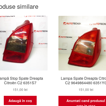
oduse similare
ampă Stop Spate Dreapta
Lampa Spate Dreapta Citr
Citroën C2 6351S7
C2 9649864480 6351Y
151,00
lei
151,00
lei
Adaugă în coș
Anuntati cand produsul
este in stoc