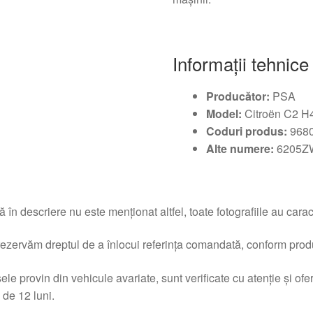
Informații tehnice
Producător:
PSA
Model:
Citroën C2 H
Coduri produs:
968
Alte numere:
6205Z
 în descriere nu este menționat altfel, toate fotografiile au caracte
ezervăm dreptul de a înlocui referința comandată, conform produc
ele provin din vehicule avariate, sunt verificate cu atenție și of
 de 12 luni.