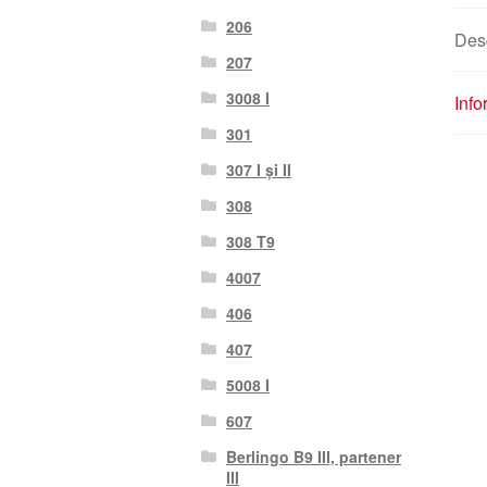
206
Des
207
3008 I
Info
301
307 I și II
308
308 T9
4007
406
407
5008 I
607
Berlingo B9 III, partener
III