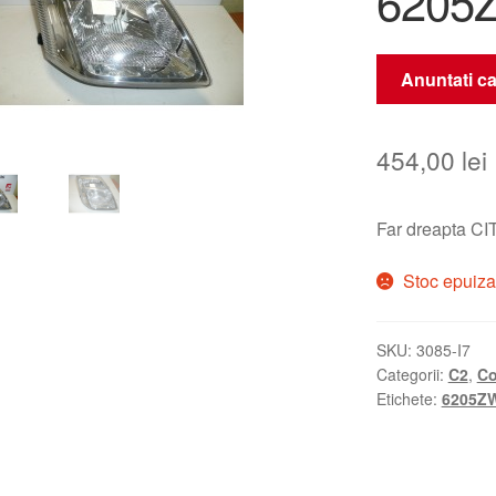
6205
Anuntati ca
454,00
lei
Far dreapta CI
Stoc epuiza
SKU:
3085-I7
Categorii:
C2
,
Co
Etichete:
6205Z