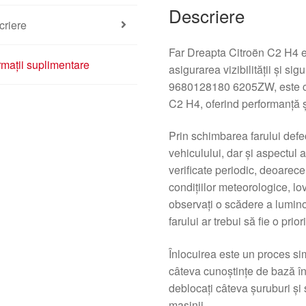
Descriere
criere
Far Dreapta Citroën C2 H4 e
rmații suplimentare
asigurarea vizibilității și sig
9680128180 6205ZW, este co
C2 H4, oferind performanță ș
Prin schimbarea farului defe
vehiculului, dar și aspectul 
verificate periodic, deoarece
condițiilor meteorologice, lov
observați o scădere a luminoz
farului ar trebui să fie o priori
Înlocuirea este un proces sim
câteva cunoștințe de bază în
deblocați câteva șuruburi și s
mașinii.