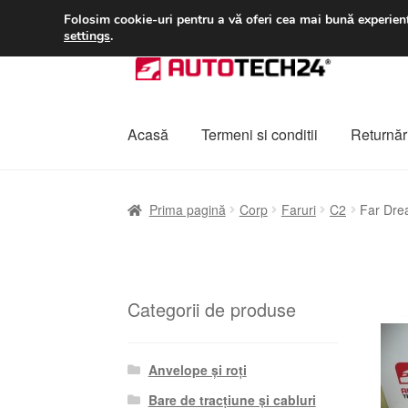
LIVRARE de la 33 lei
Folosim cookie-uri pentru a vă oferi cea mai bună experienț
settings
.
Sari
Sari
la
la
navigare
conținut
Acasă
Termeni si conditii
Returnări
Prima pagină
A lua legatura
Contul meu
Co
Prima pagină
Corp
Faruri
C2
Far Dre
Plângere
Plățile
Politică de confidențialitat
Categorii de produse
Anvelope și roți
Bare de tracțiune și cabluri