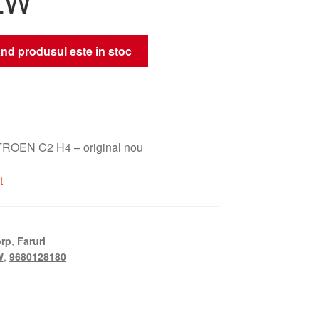
ZW
nd produsul este in stoc
TROEN C2 H4 – original nou
t
rp
,
Faruri
W
,
9680128180