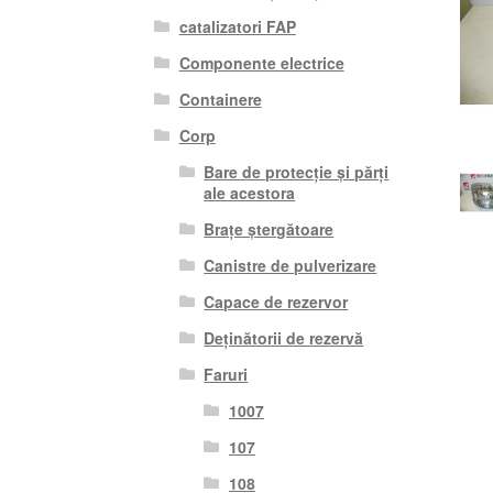
catalizatori FAP
Componente electrice
Containere
Corp
Bare de protecție și părți
ale acestora
Brațe ștergătoare
Canistre de pulverizare
Capace de rezervor
Deținătorii de rezervă
Faruri
1007
107
108