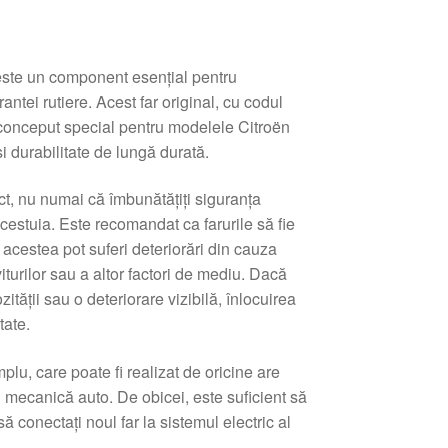
ste un component esențial pentru
urantei rutiere. Acest far original, cu codul
nceput special pentru modelele Citroën
i durabilitate de lungă durată.
ct, nu numai că îmbunătățiți siguranța
acestuia. Este recomandat ca farurile să fie
 acestea pot suferi deteriorări din cauza
iturilor sau a altor factori de mediu. Dacă
ității sau o deteriorare vizibilă, înlocuirea
tate.
plu, care poate fi realizat de oricine are
 mecanică auto. De obicei, este suficient să
ă conectați noul far la sistemul electric al