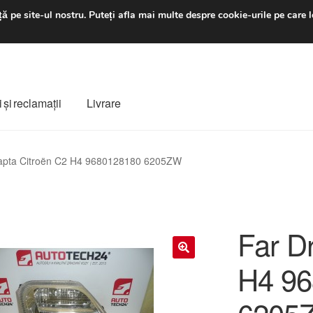
luni-vineri 9 a.m. - 4 p
ă pe site-ul nostru.
Puteți afla mai multe despre cookie-urile pe care l
 şi reclamații
Livrare
ș
Despre noi
Finalizare comandă
Livrare
Livrare în toată lumea
apta Citroën C2 H4 9680128180 6205ZW
e
Procedura de reclamație
Termeni si conditii
Far D
H4 9
🔍