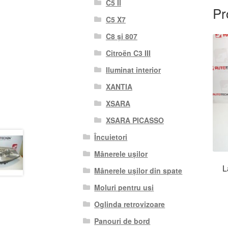
C5 II
Pr
C5 X7
C8 și 807
Citroën C3 III
Iluminat interior
XANTIA
XSARA
XSARA PICASSO
Încuietori
Mânerele ușilor
L
Mânerele ușilor din spate
Moluri pentru usi
Oglinda retrovizoare
Panouri de bord