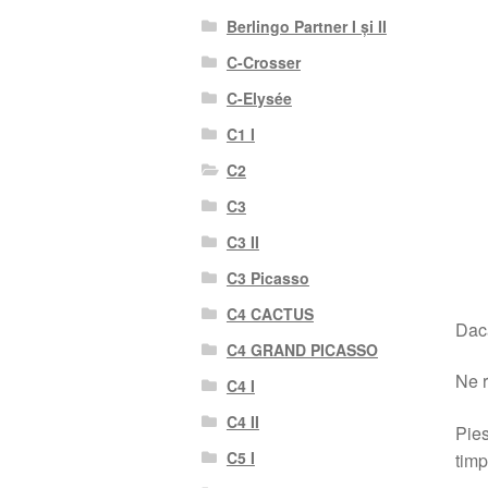
Berlingo Partner I și II
C-Crosser
C-Elysée
C1 I
C2
C3
C3 II
C3 Picasso
C4 CACTUS
Dacă
C4 GRAND PICASSO
Ne r
C4 I
C4 II
Pies
C5 I
timp