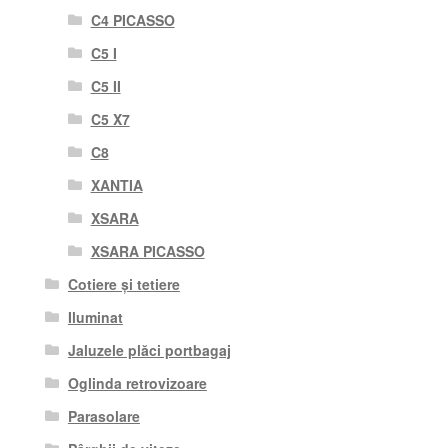
C4 PICASSO
C5 I
C5 II
C5 X7
C8
XANTIA
XSARA
XSARA PICASSO
Cotiere și tetiere
Iluminat
Jaluzele plăci portbagaj
Oglinda retrovizoare
Parasolare