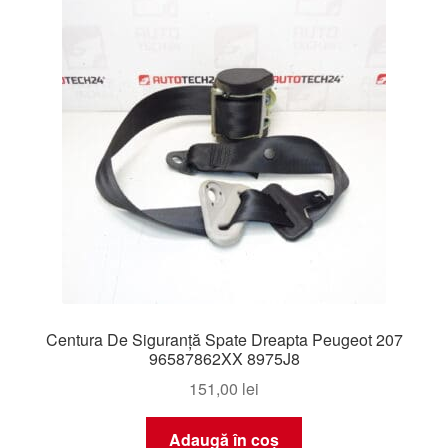
Centura De Siguranţă Spate Dreapta Peugeot 207
96587862XX 8975J8
151,00
lei
Adaugă în coș