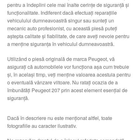
pentru a îndeplini cele mai înalte cerințe de siguranță și
funcționalitate. Indiferent dacă efectuați reparațiile
vehiculului dumneavoastră singur sau sunteți un
mecanic auto profesionist, cu această piesă puteți
aștepta calitate și fiabilitate, de care aveți nevoie pentru
a menține siguranța în vehiculul dumneavoastră.
Utilizând o piesă originală de marca Peugeot, vă
asigurați că automobilele vor funcționa așa cum trebuie
și, în același timp, veți menține valoarea acestuia pentru
o eventuală vânzare viitoare. Nu ratați ocazia de a
îmbunătăți Peugeot 207 prin acest element esențial de
siguranță.
Dacă în descriere nu este menționat altfel, toate
fotografiile au caracter ilustrativ.