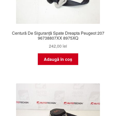
Centură De Siguranță Spate Dreapta Peugeot 207
96738807XX 8975XQ
242,00
lei
Adaugă în coș