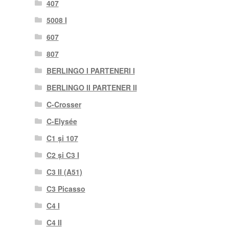
407
5008 I
607
807
BERLINGO I PARTENERI I
BERLINGO II PARTENER II
C-Crosser
C-Elysée
C1 și 107
C2 și C3 I
C3 II (A51)
C3 Picasso
C4 I
C4 II