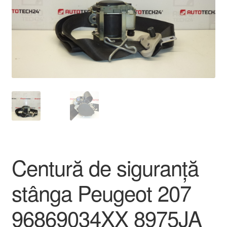
Livrare
Livrare în toată lumea
Plângere
Plățile
Politică de confidențialitate
Procedura de reclamație
Centură de siguranță
Termeni si conditii
stânga Peugeot 207
96869034XX 8975JA