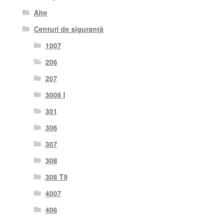
Alte
Centuri de siguranță
1007
206
207
3008 I
301
306
307
308
308 T9
4007
406