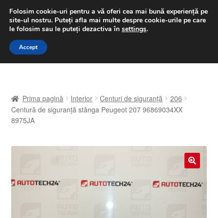
LIVRARE de la 33 lei
Folosim cookie-uri pentru a vă oferi cea mai bună experiență pe
site-ul nostru.
Puteți afla mai multe despre cookie-urile pe care
luni-vineri 9 a.m. - 4 p.m.
031 229 6816
le folosim sau le puteți dezactiva în
settings
.
Sari
Sari
Accept
Meniu
la
la
navigare
conținut
Prima pagină
Prima pagină
Interior
Centuri de siguranță
206
A lua legatura
Centură de siguranță stânga Peugeot 207 96869034XX
8975JA
Contul meu
Coș
🔍
Despre noi
Finalizare comandă