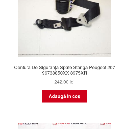
Centura De Siguranță Spate Stânga Peugeot 207
96738850XX 8975XR
242,00
lei
Adaugă în coș