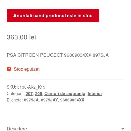
Anuntati cand produsul este in stoc
363,00
lei
PSA CITROEN PEUGEOT 96869034XX 8975JA
Stoc epuizat
SKU:
5138-AK2_K19
Categorii:
207
,
206
,
Centuri de siguranță
,
Interior
Etichete:
8975JA
,
8975JAY
,
96869034XX
Descriere