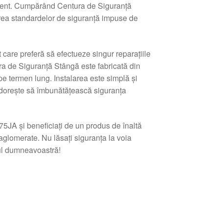
cident. Cumpărând Centura de Siguranță
tarea standardelor de siguranță impuse de
 care preferă să efectueze singur reparațiile
a de Siguranță Stângă este fabricată din
 pe termen lung. Instalarea este simplă și
e dorește să îmbunătățească siguranța
A și beneficiați de un produs de înaltă
 aglomerate. Nu lăsați siguranța la voia
lul dumneavoastră!