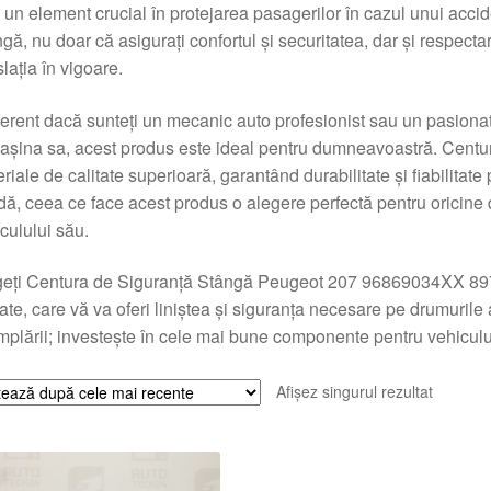
d un element crucial în protejarea pasagerilor în cazul unui ac
gă, nu doar că asigurați confortul și securitatea, dar și respec
slația în vigoare.
ferent dacă sunteți un mecanic auto profesionist sau un pasionat
așina sa, acest produs este ideal pentru dumneavoastră. Centur
riale de calitate superioară, garantând durabilitate și fiabilitate
dă, ceea ce face acest produs o alegere perfectă pentru oricin
culului său.
eți Centura de Siguranță Stângă Peugeot 207 96869034XX 8975J
tate, care vă va oferi liniștea și siguranța necesare pe drumurile
mplării; investește în cele mai bune componente pentru vehicu
Afișez singurul rezultat