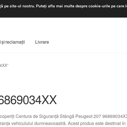
luni-vineri 9 a.m. - 4 p
ă pe site-ul nostru.
Puteți afla mai multe despre cookie-urile pe care l
 şi reclamații
Livrare
ș
Despre noi
Finalizare comandă
Livrare
Livrare în toată lumea
34XX”
e
Procedura de reclamație
Termeni si conditii
6869034XX
coperiți Centura de Siguranță Stângă Peugeot 207 96869034XX
ranța vehiculului dumneavoastră. Acest produs este destinat în 