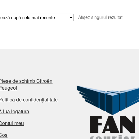
Afișez singurul rezultat
Piese de schimb Citroën
Peugeot
Politică de confidențialitate
A lua legatura
Contul meu
Coș