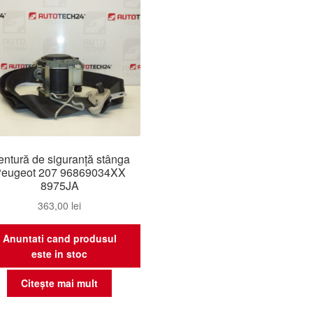
ntură de siguranță stânga
eugeot 207 96869034XX
8975JA
363,00
lei
Anuntati cand produsul
este in stoc
Citește mai mult