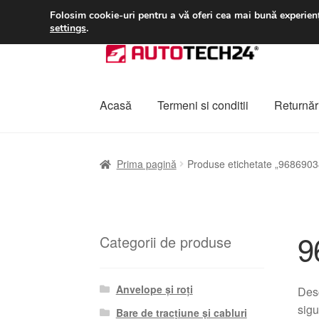
LIVRARE de la 33 lei
Folosim cookie-uri pentru a vă oferi cea mai bună experienț
settings
.
Sari
Sari
la
la
navigare
conținut
Acasă
Termeni si conditii
Returnări
Prima pagină
A lua legatura
Contul meu
Co
Prima pagină
Produse etichetate „968690
Plângere
Plățile
Politică de confidențialitat
9
Categorii de produse
Anvelope și roți
Des
sigu
Bare de tracțiune și cabluri