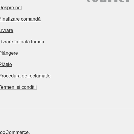
Despre noi
Finalizare comandă
Livrare
Livrare în toată lumea
Plângere
Plățile
Procedura de reclamație
Termeni si conditii
 WooCommerce
.