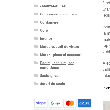
fiin
catalizatori FAP
Stân
Componente electrice
legi
Containere
Indi
Corp
la m
Interior
mate
rapi
Motoare, cutii de viteze
vehi
Motor - piese si accesorii
Racire, incalzire, aer
Aleg
conditionat
cali
întâ
Șasiu și osii
Seturi de scule