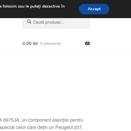
.m.
031 229 6816
e folosim sau le puteți dezactiva în
Accept
Caută
Caută
după:
0,00
lei
0 elemente
 8975JA, un component esențial pentru
special celor care dețin un Peugeot 207,