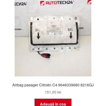
Airbag pasager Citroën C4 9646339680 8216GJ
151,00
lei
Adaugă în coș