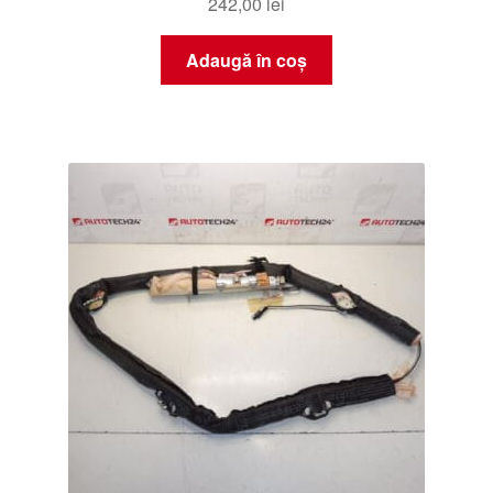
242,00
lei
Adaugă în coș