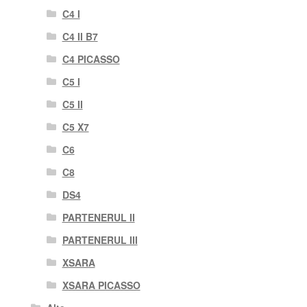
C4 I
C4 II B7
C4 PICASSO
C5 I
C5 II
C5 X7
C6
C8
DS4
PARTENERUL II
PARTENERUL III
XSARA
XSARA PICASSO