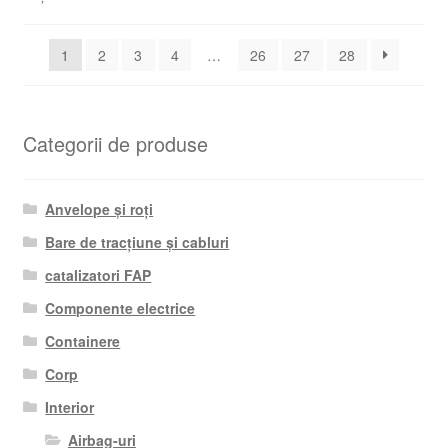
după
cele
1
2
3
4
…
26
27
28
mai
recente
Categorii de produse
Anvelope și roți
Bare de tracțiune și cabluri
catalizatori FAP
Componente electrice
Containere
Corp
Interior
Airbag-uri