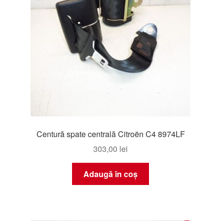
Centură spate centrală Citroën C4 8974LF
303,00
lei
Adaugă în coș