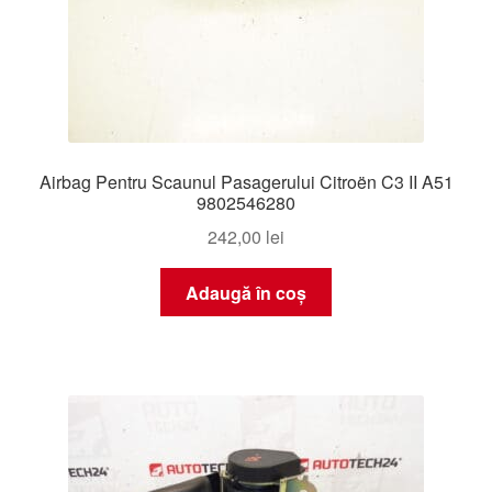
Airbag Pentru Scaunul Pasagerului Citroën C3 II A51
9802546280
242,00
lei
Adaugă în coș