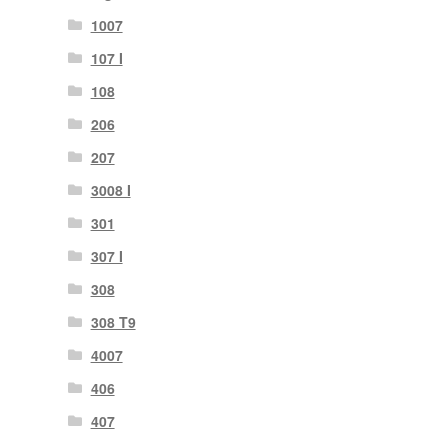
1007
107 I
108
206
207
3008 I
301
307 I
308
308 T9
4007
406
407