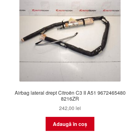
Airbag lateral drept Citroën C3 II A51 9672465480
8216ZR
242,00
lei
Adaugă în coș