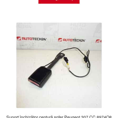
Suport închizător centură șofer Peugeot 307 CC 8974Q8