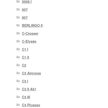
5008 I
607
807
BERLINGO II
C-Crosser
C-Elysée
C1 I
C1 II
C2
C3 Aircross
C3 I
C3 II A51
C3 III
C3 Picasso