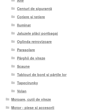
Alte
Centuri de siguranță
Cotiere și tetiere
Iluminat
Jaluzele plăci portbagaj
Oglinda retrovizoare
Parasolare
Pârghii de viteze
Scaune
Tablouri de bord și părțile lor
Tapecírunky
Volan
Motoare, cutii de viteze
Motor - piese si accesorii