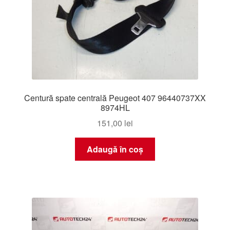
Centură spate centrală Peugeot 407 96440737XX
8974HL
151,00
lei
Adaugă în coș