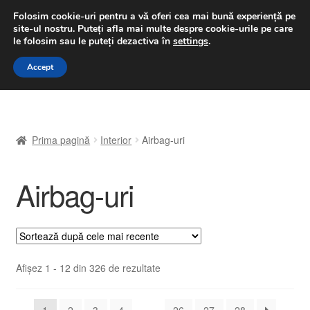
LIVRARE de la 33 lei
Folosim cookie-uri pentru a vă oferi cea mai bună experiență pe
site-ul nostru.
Puteți afla mai multe despre cookie-urile pe care
luni-vineri 9 a.m. - 4 p.m.
031 229 6816
le folosim sau le puteți dezactiva în
settings
.
Sari
Sari
Accept
Meniu
la
la
navigare
conținut
Prima pagină
Prima pagină
Interior
Airbag-uri
A lua legatura
Airbag-uri
Contul meu
Coș
Despre noi
Sortat
Afișez 1 - 12 din 326 de rezultate
după
Finalizare comandă
cele