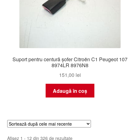
Suport pentru centură șofer Citroën C1 Peugeot 107
8974LR 8976N8
151,00
lei
Adaugă în coș
Sortat
Afișez 1 - 12 din 326 de rezultate