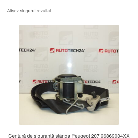
Afișez singurul rezultat
Centură de siguranță stânga Peugeot 207 96869034XX