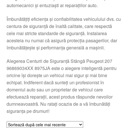
automecanici și entuziaști ai reparațiilor auto.
Livrare
Îmbunătățiți eficiența și confiabilitatea vehiculului dvs. cu
Livrare în toată lumea
centura de siguranță de înaltă calitate, care respectă
cele mai stricte standarde de siguranță. Instalarea
Plângere
acesteia nu numai că asigură protecția pasagerilor, dar
îmbunătățește și performanța generală a mașinii.
Plățile
Alegerea Centurii de Siguranță Stângă Peugeot 207
96869034XX 8975JA este o alegere inteligentă pentru
Politică de confidențialitate
oricine își dorește un vehicul mai sigur și mai bine
echipat. Indiferent dacă sunteți un profesionist în
Procedura de reclamație
domeniul auto sau un proprietar de vehicul care
efectuează reparații, acest produs răspunde nevoilor
Termeni si conditii
dumneavoastră. Nu ratați ocazia de a vă îmbunătăți
siguranța pe drumuri!