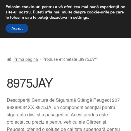
LIVRARE de la 33 lei
Folosim cookie-uri pentru a vă oferi cea mai bună experiență pe
site-ul nostru.
Puteți afla mai multe despre cookie-urile pe care
luni-vineri 9 a.m. - 4 p.m.
031 229 6816
le folosim sau le puteți dezactiva în
settings
.
Sari
Sari
Accept
Meniu
la
la
navigare
conținut
Prima pagină
Prima pagină
Produse etichetate „8975JAY”
A lua legatura
8975JAY
Contul meu
Coș
Descoperiți Centura de Siguranță Stângă Peugeot 207
96869034XX 8975JA, un component esențial pentru
Despre noi
siguranța dvs. și a pasagerilor. Acest produs este
proiectat cu precizie pentru vehiculele Citroën și
Finalizare comandă
Peugeot, oferind o soluție de calitate superioară pentru