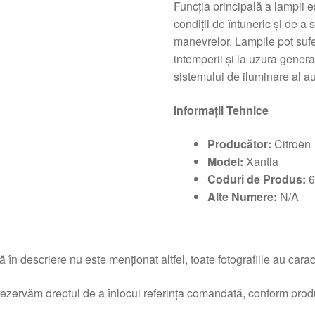
Funcția principală a lampii e
condiții de întuneric și de a
manevrelor. Lampile pot sufe
intemperii și la uzura genera
sistemului de iluminare al au
Informații Tehnice
Producător:
Citroën
Model:
Xantia
Coduri de Produs:
6
Alte Numere:
N/A
 în descriere nu este menționat altfel, toate fotografiile au caracte
ezervăm dreptul de a înlocui referința comandată, conform produc