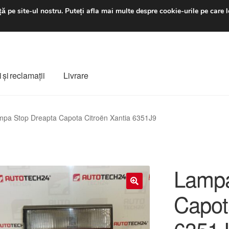
luni-vineri 9 a.m. - 4 p
ă pe site-ul nostru.
Puteți afla mai multe despre cookie-urile pe care l
 şi reclamații
Livrare
ș
Despre noi
Finalizare comandă
Livrare
Livrare în toată lumea
pa Stop Dreapta Capota Citroën Xantia 6351J9
e
Procedura de reclamație
Termeni si conditii
Lampa
Capot
🔍