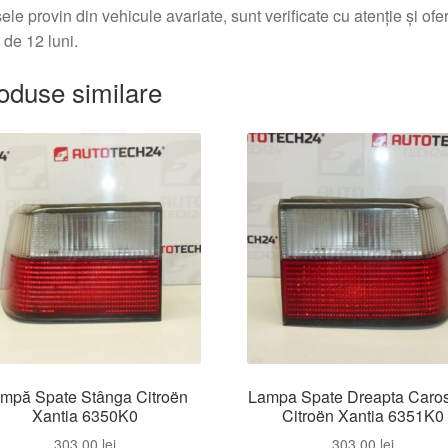
ele provin din vehicule avariate, sunt verificate cu atenție și of
 de 12 luni.
oduse similare
mpă Spate Stânga Citroën
Lampa Spate Dreapta Caros
Xantia 6350K0
Citroën Xantia 6351K0
303,00
lei
303,00
lei