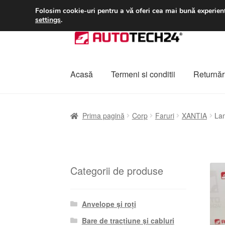
LIVRARE de la 33 lei
Folosim cookie-uri pentru a vă oferi cea mai bună experienț
settings
.
Sari
Sari
la
la
navigare
conținut
Acasă
Termeni si conditii
Returnări
Prima pagină
A lua legatura
Contul meu
Co
Prima pagină
Corp
Faruri
XANTIA
Lam
Plângere
Plățile
Politică de confidențialitat
Categorii de produse
Anvelope și roți
Bare de tracțiune și cabluri