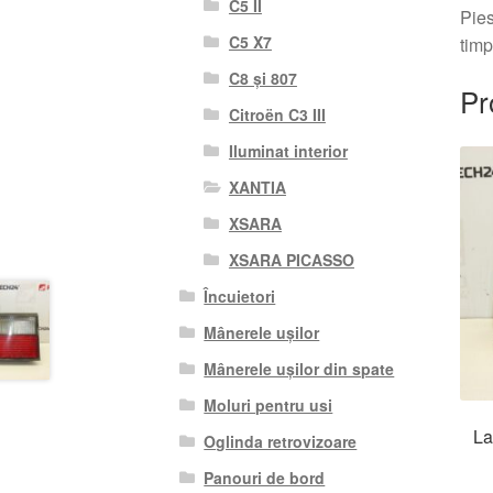
C5 II
Pies
C5 X7
timp
C8 și 807
Pr
Citroën C3 III
Iluminat interior
XANTIA
XSARA
XSARA PICASSO
Încuietori
Mânerele ușilor
Mânerele ușilor din spate
Moluri pentru usi
La
Oglinda retrovizoare
Panouri de bord