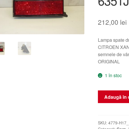
6351J
212,00
lei
Lampa spate dr
CITROEN XANTIA
semnele de vâr
ORIGINAL
1 în stoc
Cantitate
Adaugă în 
Lampa
Stop
Dreapta
Capota
SKU:
4779-H17_