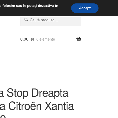
.m.
031 229 6816
e folosim sau le puteți dezactiva în
Accept
Caută
Caută
după:
0,00
lei
0 elemente
 Stop Dreapta
a Citroën Xantia