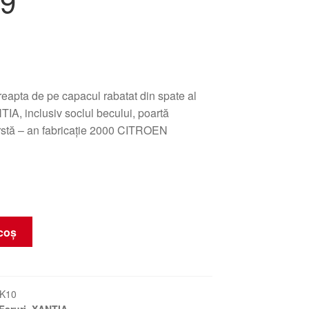
9
eapta de pe capacul rabatat din spate al
, inclusiv soclul becului, poartă
stă – an fabricație 2000 CITROEN
coș
K10