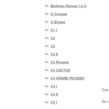
Berlingo Partner I și II
C-Crosser
C-Elysée
C1 I
C2
C3
C3 II
C3 Picasso
C4 CACTUS
C4 GRAND PICASSO
C4 I
Dacă
C4 II
Ne r
C5 I