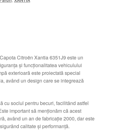
Faruri
,
XANTIA
Capota Citroën Xantia 6351J9 este un
guranța și funcționalitatea vehiculului
ă exterioară este proiectată special
ia, având un design care se integrează
cu soclul pentru becuri, facilitând astfel
 Este important să menționăm că acest
ă, având un an de fabricație 2000, dar este
sigurând calitate și performanță.