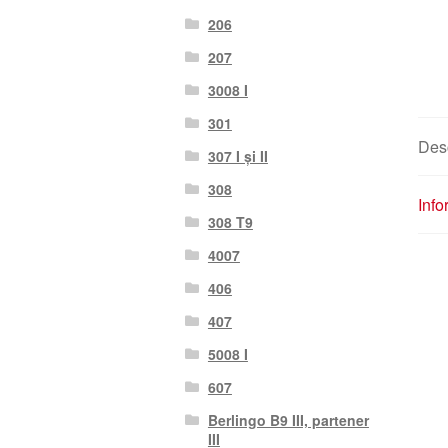
206
207
3008 I
301
Des
307 I și II
308
Info
308 T9
4007
406
407
5008 I
607
Berlingo B9 III, partener
III