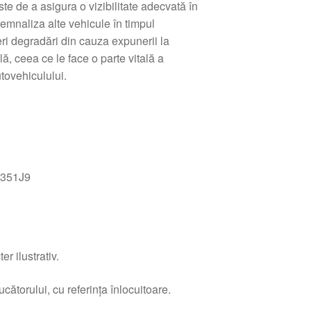
ste de a asigura o vizibilitate adecvată în
 semnaliza alte vehicule în timpul
ri degradări din cauza expunerii la
lă, ceea ce le face o parte vitală a
tovehiculului.
351J9
r ilustrativ.
ătorului, cu referința înlocuitoare.