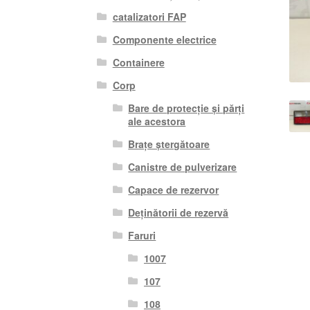
catalizatori FAP
Componente electrice
Containere
Corp
Bare de protecție și părți
ale acestora
Brațe ștergătoare
Canistre de pulverizare
Capace de rezervor
Deținătorii de rezervă
Faruri
1007
107
108