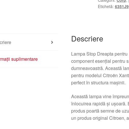
Categorii:
Corp
,
Citroën
Etichetă:
6351J9
Xantia
6351J9
Descriere
criere
Lampa Stop Dreapta pentru 
rmații suplimentare
component esențial pentru si
dumneavoastră. Această lamp
pentru modelul Citroën Xant
perfect în structura mașinii.
Această lampa vine împreună 
înlocuirea rapidă și ușoară.
produs poartă semne de uzur
un produs original Citroen, a