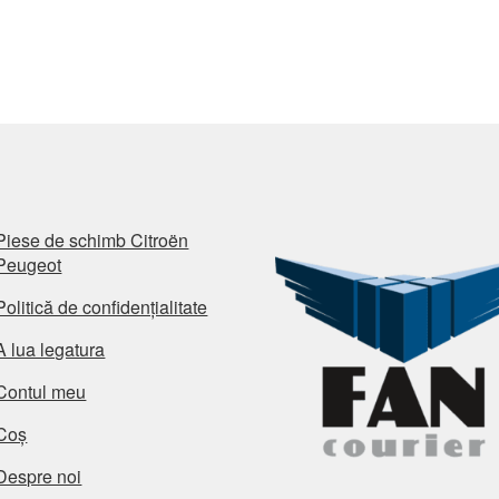
Piese de schimb Citroën
Peugeot
Politică de confidențialitate
A lua legatura
Contul meu
Coș
Despre noi