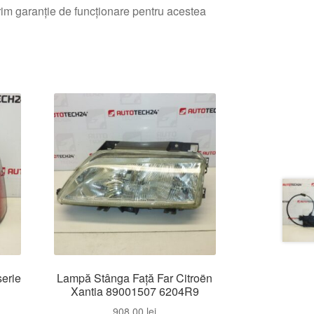
erim garanție de funcționare pentru acestea
erie
Lampă Stânga Față Far Citroën
Xantia 89001507 6204R9
908,00
lei