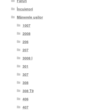
Faruri
Încuietori
Mânerele ușilor
1007
2008
206
207
3008 I
301
307
308
308 T9
406
407