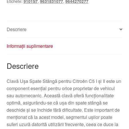
Etichete:
9101S7
,
9631831077
,
9644270277
C5
I
și
II
Descriere
9631831077
9644270277
EKQD
Informații suplimentare
Descriere
Clavă Ușa Spate Stângă pentru Citroën C5 I și II este un
component esențial pentru orice proprietar de vehicul
sau automecanic. Această clavă oferă funcționalitate
optimă, asigurându-se că ușa din spate stângă se
deschide și se închide fără dificultate. Este important de
menționat că la acest model, segmentul ușilor poate
suferi uzură datorită utilizării frecvente, ceea ce duce la