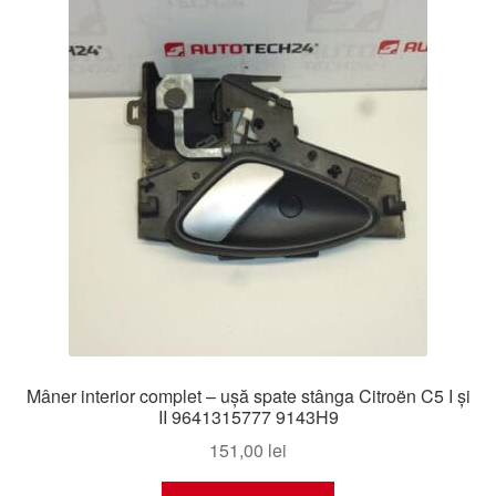
Mâner interior complet – ușă spate stânga Citroën C5 I și
II 9641315777 9143H9
151,00
lei