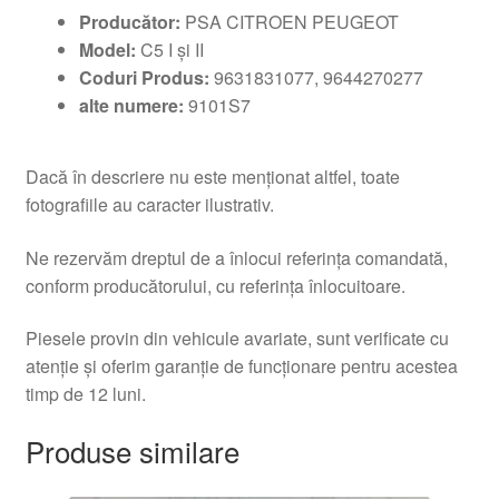
Producător:
PSA CITROEN PEUGEOT
Model:
C5 I și II
Coduri Produs:
9631831077, 9644270277
alte numere:
9101S7
Dacă în descriere nu este menționat altfel, toate
fotografiile au caracter ilustrativ.
Ne rezervăm dreptul de a înlocui referința comandată,
conform producătorului, cu referința înlocuitoare.
Piesele provin din vehicule avariate, sunt verificate cu
atenție și oferim garanție de funcționare pentru acestea
timp de 12 luni.
Produse similare