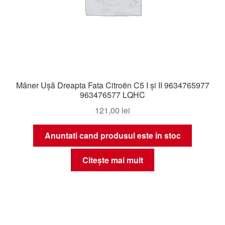
Mâner Ușă Dreapta Fata Citroën C5 I și II 9634765977
963476577 LQHC
121,00
lei
Anuntati cand produsul este in stoc
Citește mai mult