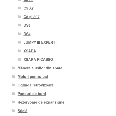
C5 X7
C8 și 807
DS3
DS4
JUMPY III EXPERT III
XSARA
XSARA PICASSO
Mânerele ușilor din spate
Moluri pentru usi
Oglinda retrovizoare
Panouri de bord
Rezervoare de expansiune
Sticlă