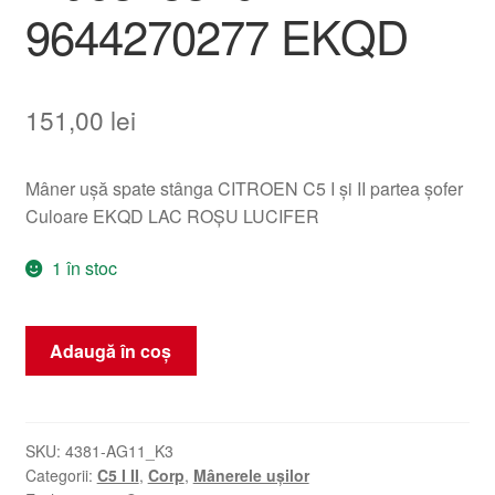
9644270277 EKQD
151,00
lei
Mâner ușă spate stânga CITROEN C5 I și II partea șofer
Culoare EKQD LAC ROȘU LUCIFER
1 în stoc
Cantitate
Adaugă în coș
Clavă
Ușa
Spate
Stângă
SKU:
4381-AG11_K3
Categorii:
C5 I II
,
Corp
,
Mânerele ușilor
Citroën