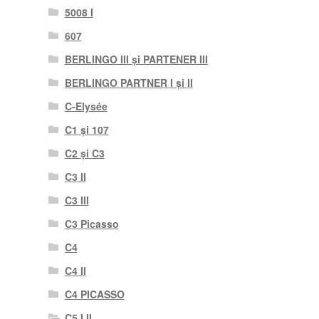
5008 I
607
BERLINGO III și PARTENER III
BERLINGO PARTNER I și II
C-Elysée
C1 și 107
C2 și C3
C3 II
C3 III
C3 Picasso
C4
C4 II
C4 PICASSO
C5 I II