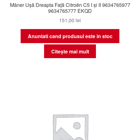
Mâner Ușă Dreapta Față Citroën C5 I și II 9634765977
9634765777 EKQD
151,00
lei
Anuntati cand produsul este in stoc
Citește mai mult