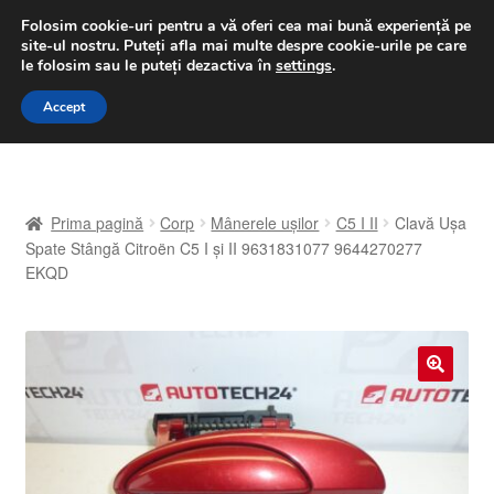
LIVRARE de la 33 lei
Folosim cookie-uri pentru a vă oferi cea mai bună experiență pe
site-ul nostru.
Puteți afla mai multe despre cookie-urile pe care
luni-vineri 9 a.m. - 4 p.m.
031 229 6816
le folosim sau le puteți dezactiva în
settings
.
Sari
Sari
Accept
Meniu
la
la
navigare
conținut
Prima pagină
Prima pagină
Corp
Mânerele ușilor
C5 I II
Clavă Ușa
A lua legatura
Spate Stângă Citroën C5 I și II 9631831077 9644270277
EKQD
Contul meu
Coș
🔍
Despre noi
Finalizare comandă