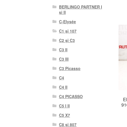
BERLINGO PARTNER I
și II
C-Elysée
C1 și 107
C2 și C3
C3 II
C3 III
C3 Picasso
C4
C4 II
C4 PICASSO
E
91
C5 I II
C5 X7
C8 și 807