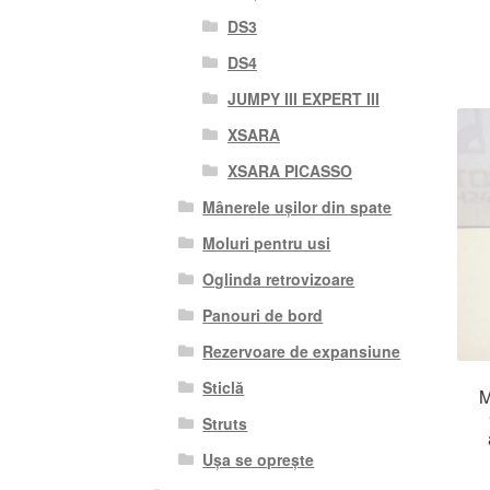
DS3
DS4
JUMPY III EXPERT III
XSARA
XSARA PICASSO
Mânerele ușilor din spate
Moluri pentru usi
Oglinda retrovizoare
Panouri de bord
Rezervoare de expansiune
Sticlă
M
Struts
Ușa se oprește