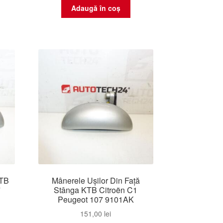
Adaugă în coș
KTB
Mânerele Ușilor Din Față
7
Stânga KTB Citroën C1
Peugeot 107 9101AK
151,00
lei