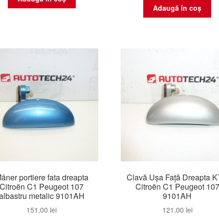
Adaugă în coș
âner portiere fata dreapta
Clavă Ușa Față Dreapta 
Citroën C1 Peugeot 107
Citroën C1 Peugeot 10
albastru metalic 9101AH
9101AH
151,00
lei
121,00
lei