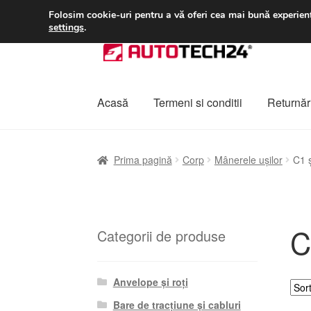
LIVRARE de la 33 lei
Folosim cookie-uri pentru a vă oferi cea mai bună experienț
settings
.
Sari
Sari
la
la
navigare
conținut
Acasă
Termeni si conditii
Returnări
Prima pagină
A lua legatura
Contul meu
Co
Prima pagină
Corp
Mânerele ușilor
C1 
Plângere
Plățile
Politică de confidențialitat
C
Categorii de produse
Anvelope și roți
Bare de tracțiune și cabluri