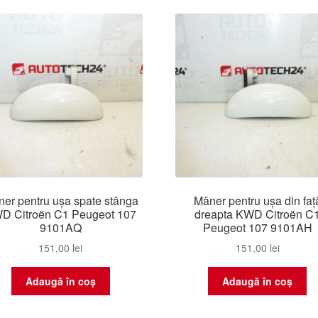
er pentru ușa spate stânga
Mâner pentru ușa din faț
D Citroën C1 Peugeot 107
dreapta KWD Citroën C
9101AQ
Peugeot 107 9101AH
151,00
lei
151,00
lei
Adaugă în coș
Adaugă în coș