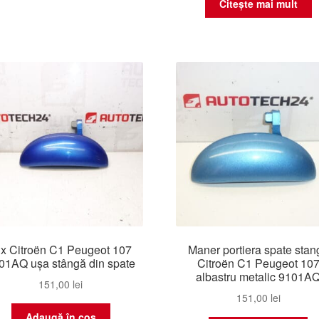
Citește mai mult
lx Citroën C1 Peugeot 107
Maner portiera spate stan
01AQ ușa stângă din spate
Citroën C1 Peugeot 10
albastru metalic 9101A
151,00
lei
151,00
lei
Adaugă în coș