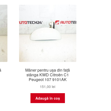
cele
mai
recente
ă
Mâner pentru ușa din față
1
stânga KWD Citroën C1
Peugeot 107 9101AK
151,00
lei
Adaugă în coș