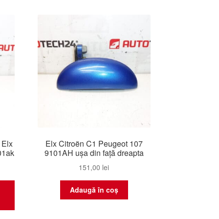
 Elx
Elx Citroën C1 Peugeot 107
01ak
9101AH ușa din față dreapta
151,00
lei
Adaugă în coș