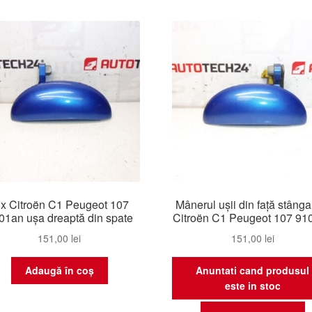
lx Citroën C1 Peugeot 107
Mânerul ușii din față stânga
01an ușa dreaptă din spate
Citroën C1 Peugeot 107 91
151,00
lei
151,00
lei
Adaugă în coș
Anuntati cand produsul
este in stoc