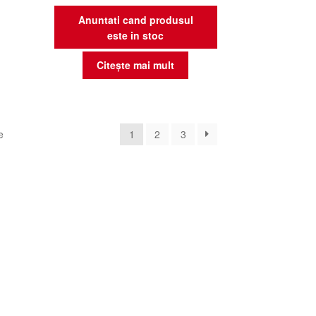
Anuntati cand produsul
este in stoc
Citește mai mult
Sortat
e
1
2
3
după
cele
mai
recente