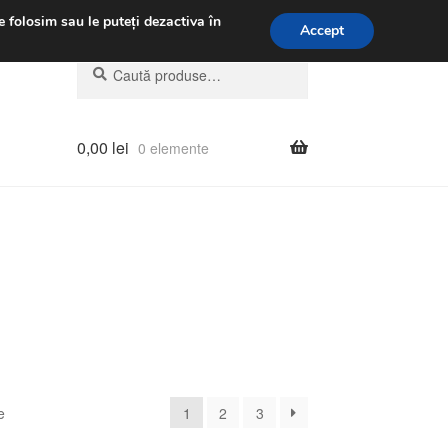
.m.
031 229 6816
e folosim sau le puteți dezactiva în
Accept
Caută
Caută
după:
0,00
lei
0 elemente
Sortat
e
1
2
3
după