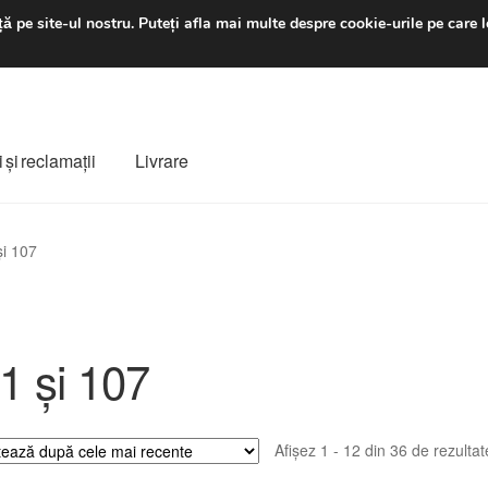
luni-vineri 9 a.m. - 4 p
ă pe site-ul nostru.
Puteți afla mai multe despre cookie-urile pe care l
 şi reclamații
Livrare
ș
Despre noi
Finalizare comandă
Livrare
Livrare în toată lumea
și 107
e
Procedura de reclamație
Termeni si conditii
1 și 107
Afișez 1 - 12 din 36 de rezultat