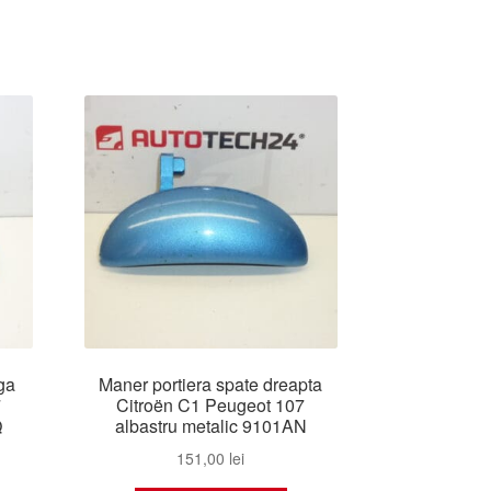
ga
Maner portiera spate dreapta
7
Citroën C1 Peugeot 107
Q
albastru metalic 9101AN
151,00
lei