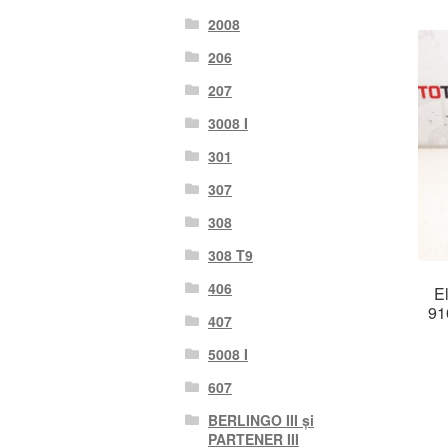
2008
206
207
3008 I
301
307
308
308 T9
406
E
91
407
5008 I
607
BERLINGO III și
PARTENER III