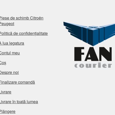
Piese de schimb Citroën
Peugeot
Politică de confidențialitate
A lua legatura
Contul meu
Coș
Despre noi
Finalizare comandă
Livrare
Livrare în toată lumea
Plângere