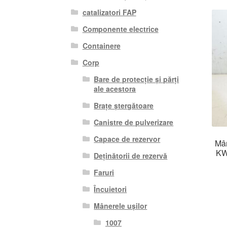
catalizatori FAP
Componente electrice
Containere
Corp
Bare de protecție și părți
ale acestora
Brațe ștergătoare
Canistre de pulverizare
Capace de rezervor
Mân
KW
Deținătorii de rezervă
Faruri
Încuietori
Mânerele ușilor
1007