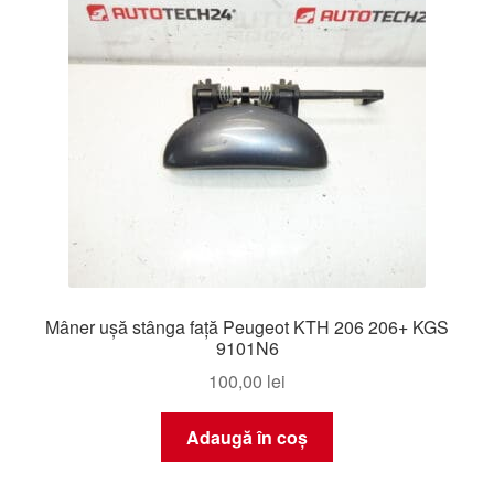
Mâner ușă stânga față Peugeot KTH 206 206+ KGS
9101N6
100,00
lei
Adaugă în coș