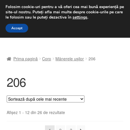
LIVRARE de la 33 lei
Folosim cookie-uri pentru a vă oferi cea mai bună experiență pe
site-ul nostru.
Puteți afla mai multe despre cookie-urile pe care
luni-vineri 9 a.m. - 4 p.m.
031 229 6816
le folosim sau le puteți dezactiva în
settings
.
Sari
Sari
Accept
Meniu
la
la
navigare
conținut
Prima pagină
Prima pagină
Corp
Mânerele ușilor
206
A lua legatura
206
Contul meu
Coș
Despre noi
Sortat
Afișez 1 - 12 din 26 de rezultate
după
Finalizare comandă
cele