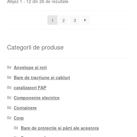
Sortat
Afișez 1 - 12 din 26 de rezultate
după
cele
1
2
3
mai
recente
Categorii de produse
Anvelope și roți
Bare de tracțiune și cabluri
catalizatori FAP
Componente electrice
Containere
Corp
Bare de protecție și părți ale acestora