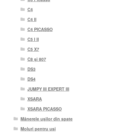
C4
C4 II
C4 PICASSO
C5 I II
C5 X7
C8 și 807
DS3
DS4
JUMPY III EXPERT III
XSARA
XSARA PICASSO
Mânerele ușilor din spate
Moluri pentru usi