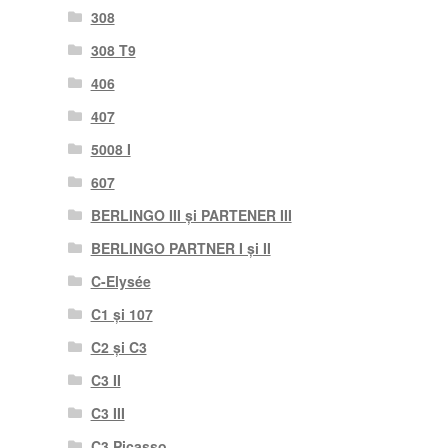
308
308 T9
406
407
5008 I
607
BERLINGO III și PARTENER III
BERLINGO PARTNER I și II
C-Elysée
C1 și 107
C2 și C3
C3 II
C3 III
C3 Picasso