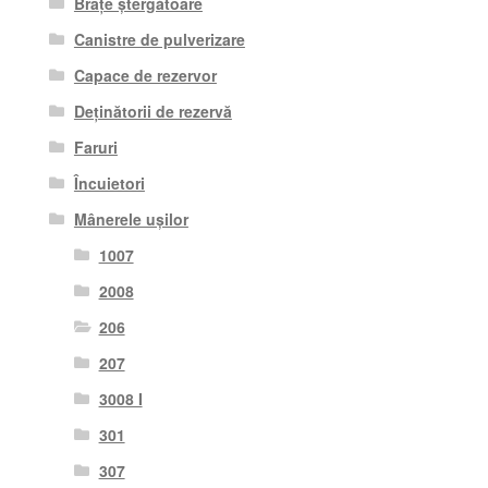
Brațe ștergătoare
Canistre de pulverizare
Capace de rezervor
Deținătorii de rezervă
Faruri
Încuietori
Mânerele ușilor
1007
2008
206
207
3008 I
301
307