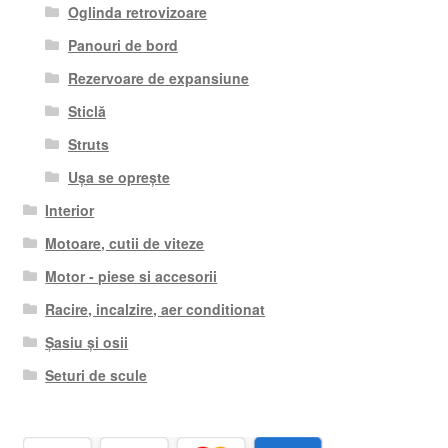
Oglinda retrovizoare
Panouri de bord
Rezervoare de expansiune
Sticlă
Struts
Ușa se oprește
Interior
Motoare, cutii de viteze
Motor - piese si accesorii
Racire, incalzire, aer conditionat
Șasiu și osii
Seturi de scule