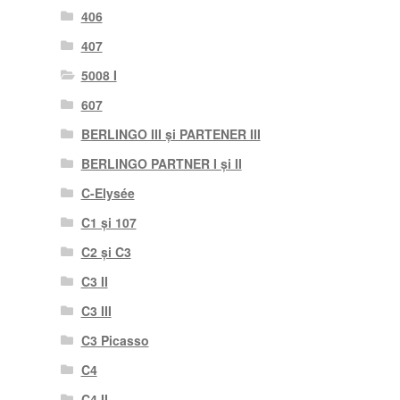
406
407
5008 I
607
BERLINGO III și PARTENER III
BERLINGO PARTNER I și II
C-Elysée
C1 și 107
C2 și C3
C3 II
C3 III
C3 Picasso
C4
C4 II