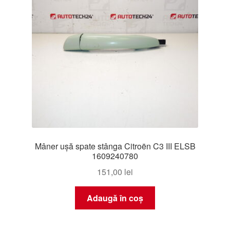
Mâner ușă spate stânga Citroën C3 III ELSB
1609240780
151,00
lei
Adaugă în coș