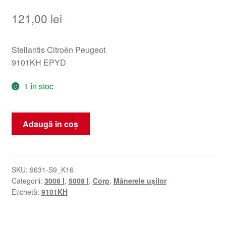
121,00
lei
Stellantis Citroën Peugeot
9101KH EPYD
1 în stoc
Cantitate
Adaugă în coș
Mâner
ușă
EPYD
Peugeot
SKU:
9631-S9_K16
Categorii:
3008 I
,
5008 I
,
Corp
,
Mânerele ușilor
3008
Etichetă:
9101KH
5008
9101KH