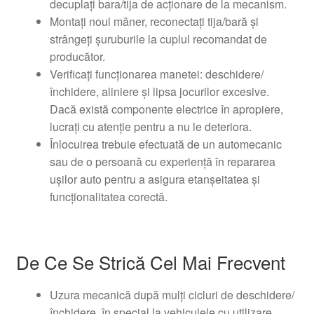
decuplați bara/tija de acționare de la mecanism.
Montați noul mâner, reconectați tija/bară și
strângeți șuruburile la cuplul recomandat de
producător.
Verificați funcționarea manetei: deschidere/
închidere, aliniere și lipsa jocurilor excesive.
Dacă există componente electrice în apropiere,
lucrați cu atenție pentru a nu le deteriora.
Înlocuirea trebuie efectuată de un automecanic
sau de o persoană cu experiență în repararea
ușilor auto pentru a asigura etanșeitatea și
funcționalitatea corectă.
De Ce Se Strică Cel Mai Frecvent
Uzura mecanică după mulți cicluri de deschidere/
închidere, în special la vehiculele cu utilizare