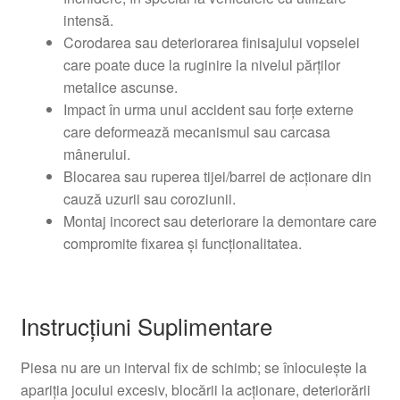
intensă.
Corodarea sau deteriorarea finisajului vopselei
care poate duce la ruginire la nivelul părților
metalice ascunse.
Impact în urma unui accident sau forțe externe
care deformează mecanismul sau carcasa
mânerului.
Blocarea sau ruperea tijei/barrei de acționare din
cauză uzurii sau coroziunii.
Montaj incorect sau deteriorare la demontare care
compromite fixarea și funcționalitatea.
Instrucțiuni Suplimentare
Piesa nu are un interval fix de schimb; se înlocuiește la
apariția jocului excesiv, blocării la acționare, deteriorării