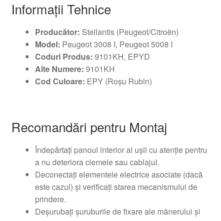
Informații Tehnice
Producător:
Stellantis (Peugeot/Citroën)
Model:
Peugeot 3008 I, Peugeot 5008 I
Coduri Produs:
9101KH, EPYD
Alte Numere:
9101KH
Cod Culoare:
EPY (Roșu Rubin)
Recomandări pentru Montaj
Îndepărtați panoul interior al ușii cu atenție pentru
a nu deteriora clemele sau cablajul.
Deconectați elementele electrice asociate (dacă
este cazul) și verificați starea mecanismului de
prindere.
Deșurubați șuruburile de fixare ale mânerului și