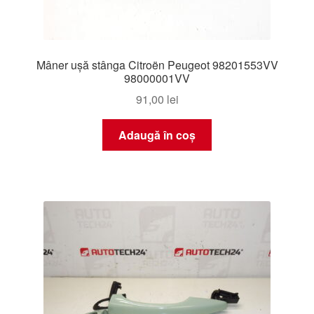
Mâner ușă stânga Citroën Peugeot 98201553VV
98000001VV
91,00
lei
Adaugă în coș