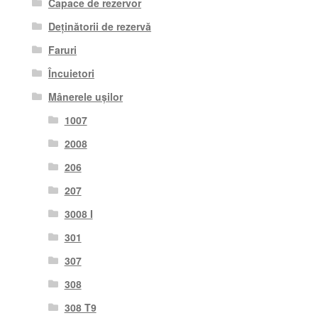
Capace de rezervor
Deținătorii de rezervă
Faruri
Încuietori
Mânerele ușilor
1007
2008
206
207
3008 I
301
307
308
308 T9