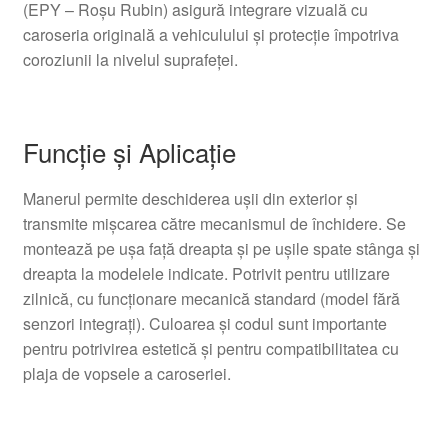
(EPY – Roșu Rubin) asigură integrare vizuală cu
caroseria originală a vehiculului și protecție împotriva
coroziunii la nivelul suprafeței.
Funcție și Aplicație
Manerul permite deschiderea ușii din exterior și
transmite mișcarea către mecanismul de închidere. Se
montează pe ușa față dreapta și pe ușile spate stânga și
dreapta la modelele indicate. Potrivit pentru utilizare
zilnică, cu funcționare mecanică standard (model fără
senzori integrați). Culoarea și codul sunt importante
pentru potrivirea estetică și pentru compatibilitatea cu
plaja de vopsele a caroseriei.