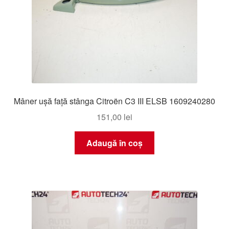
Mâner ușă față stânga Citroën C3 III ELSB 1609240280
151,00
lei
Adaugă în coș