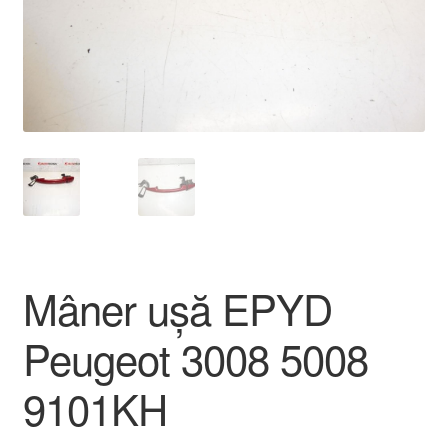
Livrare
Livrare în toată lumea
Plângere
Plățile
Politică de confidențialitate
Mâner ușă EPYD
Procedura de reclamație
Peugeot 3008 5008
Termeni si conditii
9101KH