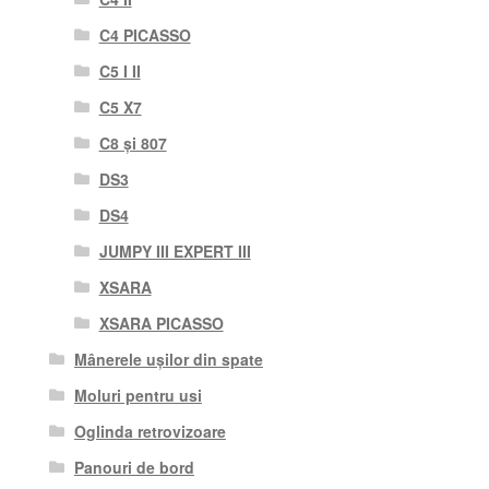
C4 PICASSO
C5 I II
C5 X7
C8 și 807
DS3
DS4
JUMPY III EXPERT III
XSARA
XSARA PICASSO
Mânerele ușilor din spate
Moluri pentru usi
Oglinda retrovizoare
Panouri de bord