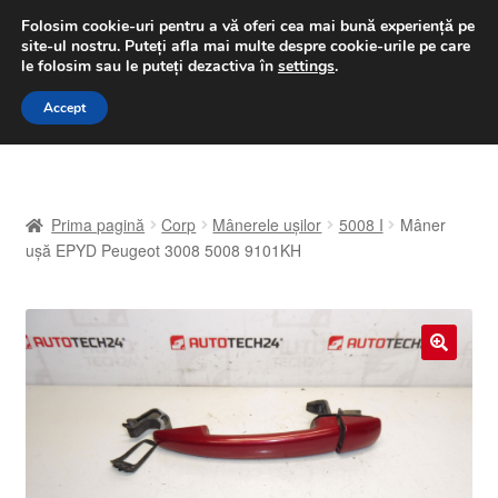
LIVRARE de la 33 lei
Folosim cookie-uri pentru a vă oferi cea mai bună experiență pe
site-ul nostru.
Puteți afla mai multe despre cookie-urile pe care
luni-vineri 9 a.m. - 4 p.m.
031 229 6816
le folosim sau le puteți dezactiva în
settings
.
Sari
Sari
Accept
Meniu
la
la
navigare
conținut
Prima pagină
Prima pagină
Corp
Mânerele ușilor
5008 I
Mâner
A lua legatura
ușă EPYD Peugeot 3008 5008 9101KH
Contul meu
Coș
🔍
Despre noi
Finalizare comandă