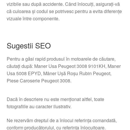
vizibile sau după accidente. Când înlocuiți, asigurați-vă
că culoarea și codul se potrivesc pentru a evita diferențe
vizuale între componente.
Sugestii SEO
Pentru a găsi rapid produsul în motoarele de căutare,
căutați după: Maner Usa Peugeot 3008 9101KH, Maner
Usa 5008 EPYD, Mâner Ușă Roșu Rubin Peugeot,
Piese Caroserie Peugeot 3008.
Dacă în descriere nu este menționat altfel, toate
fotografiile au caracter ilustrativ.
Ne rezervăm dreptul de a înlocui referința comandată,
conform producătorului, cu referința înlocuitoare.