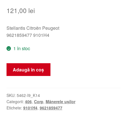
121,00
lei
Stellantis Citroën Peugeot
9621859477 9101H4
1 în stoc
Cantitate
Adaugă în coș
Mâner
stânga
pentru
ușa
SKU:
5462-I9_K14
Categorii:
406
,
Corp
,
Mânerele ușilor
spate
Etichete:
9101H4
,
9621859477
Peugeot
9101H4
9621859477