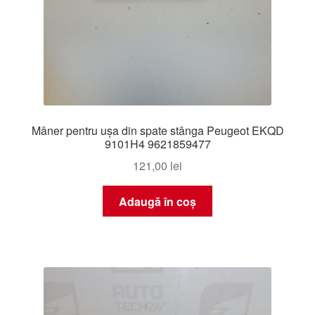
Mâner pentru ușa din spate stânga Peugeot EKQD
9101H4 9621859477
121,00
lei
Adaugă în coș