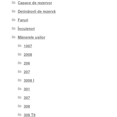
Capace de rezervor
Deținătorii de rezervă
Faruri
Încuietori
Mânerele ușilor
1007
2008
206
207
3008 I
301
307
308
308 T9