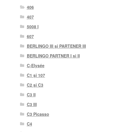
406
407
5008 I
607
BERLINGO III și PARTENER III
BERLINGO PARTNER I și II
C-Elysée
C1 și 107
C2 și C3
C3 II
C3 III
C3 Picasso
C4