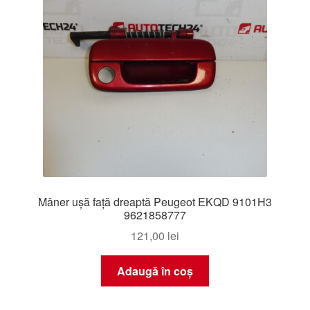
Mâner ușă față dreaptă Peugeot EKQD 9101H3
9621858777
121,00
lei
Adaugă în coș