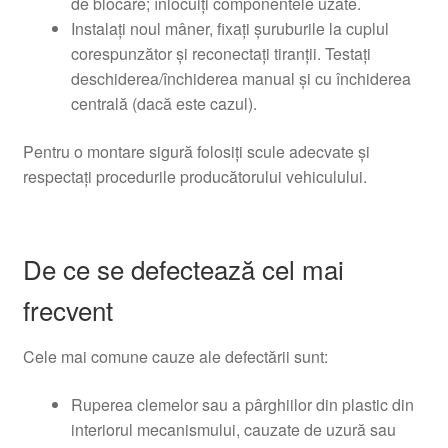
de blocare; înlocuiți componentele uzate.
Instalați noul mâner, fixați șuruburile la cuplul
corespunzător și reconectați tiranții. Testați
deschiderea/închiderea manual și cu închiderea
centrală (dacă este cazul).
Pentru o montare sigură folosiți scule adecvate și
respectați procedurile producătorului vehiculului.
De ce se defectează cel mai
frecvent
Cele mai comune cauze ale defectării sunt:
Ruperea clemelor sau a pârghiilor din plastic din
interiorul mecanismului, cauzate de uzură sau