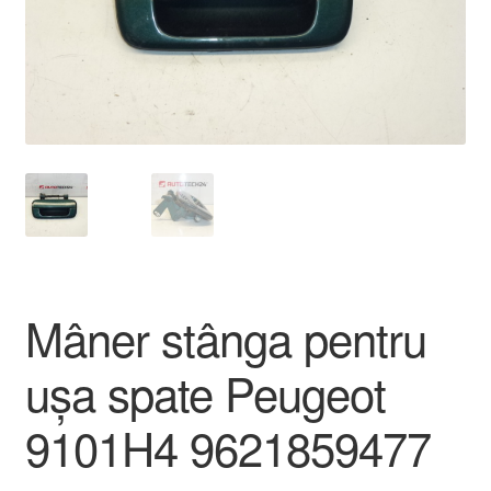
Livrare
Livrare în toată lumea
Plângere
Plățile
Politică de confidențialitate
Mâner stânga pentru
Procedura de reclamație
ușa spate Peugeot
Termeni si conditii
9101H4 9621859477