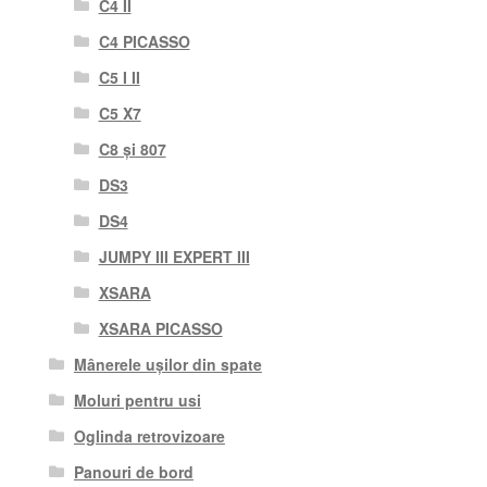
C4 II
C4 PICASSO
C5 I II
C5 X7
C8 și 807
DS3
DS4
JUMPY III EXPERT III
XSARA
XSARA PICASSO
Mânerele ușilor din spate
Moluri pentru usi
Oglinda retrovizoare
Panouri de bord