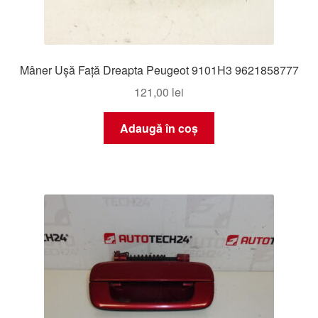
Mâner Ușă Față Dreapta Peugeot 9101H3 9621858777
121,00
lei
Adaugă în coș