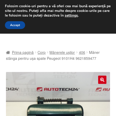
LIVRARE de la 33 lei
Folosim cookie-uri pentru a vă oferi cea mai bună experiență pe
site-ul nostru.
Puteți afla mai multe despre cookie-urile pe care
luni-vineri 9 a.m. - 4 p.m.
031 229 6816
le folosim sau le puteți dezactiva în
settings
.
Sari
Sari
Accept
Meniu
la
la
navigare
conținut
Prima pagină
Prima pagină
Corp
Mânerele ușilor
406
Mâner
A lua legatura
stânga pentru ușa spate Peugeot 9101H4 9621859477
Contul meu
Coș
🔍
Despre noi
Finalizare comandă