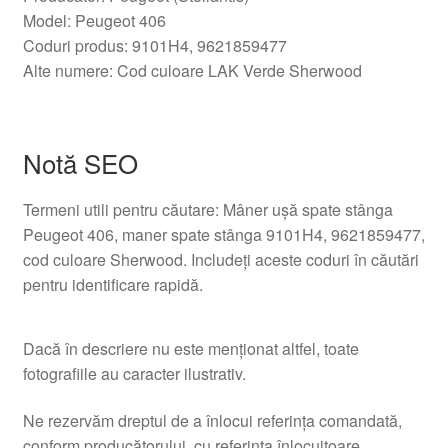
Model: Peugeot 406
Coduri produs: 9101H4, 9621859477
Alte numere: Cod culoare LAK Verde Sherwood
Notă SEO
Termeni utili pentru căutare: Mâner ușă spate stânga
Peugeot 406, maner spate stânga 9101H4, 9621859477,
cod culoare Sherwood. Includeți aceste coduri în căutări
pentru identificare rapidă.
Dacă în descriere nu este menționat altfel, toate
fotografiile au caracter ilustrativ.
Ne rezervăm dreptul de a înlocui referința comandată,
conform producătorului, cu referința înlocuitoare.