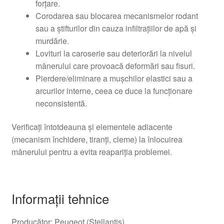
forțare.
Corodarea sau blocarea mecanismelor rodant
sau a știfturilor din cauza infiltrațiilor de apă și
murdărie.
Lovituri la caroserie sau deteriorări la nivelul
mânerului care provoacă deformări sau fisuri.
Pierdere/eliminare a mușchilor elastici sau a
arcurilor interne, ceea ce duce la funcționare
neconsistentă.
Verificați întotdeauna și elementele adiacente
(mecanism închidere, tiranți, cleme) la înlocuirea
mânerului pentru a evita reapariția problemei.
Informații tehnice
Producător: Peugeot (Stellantis)