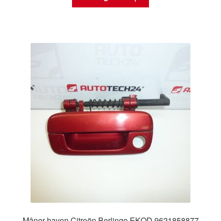
Mâner hayon Citroën Berlingo EKQD 9621858877