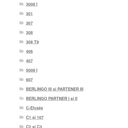
3008 I
301
307
308
308 T9
406
407
5008 I
607
BERLINGO III și PARTENER III
BERLINGO PARTNER I și II
C-Elysée
C1 și 107
C2 și C3