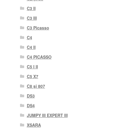
C3 II
C3 III
C3 Picasso
C4
C4 II
C4 PICASSO
C5 I II
C5 X7
C8 și 807
DS3
DS4
JUMPY III EXPERT III
XSARA