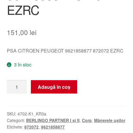
EZRC
151,00
lei
PSA CITROEN PEUGEOT 9621858877 872072 EZRC
3 în stoc
Cantitate
Adaugă în coș
Clapetă
capac
Citroën
Berlingo
SKU:
4702-K1_KR3a
Categorii:
BERLINGO PARTNER I și II
,
Corp
,
Mânerele ușilor
argintiu
Etichete:
872072
,
9621858877
9621858877