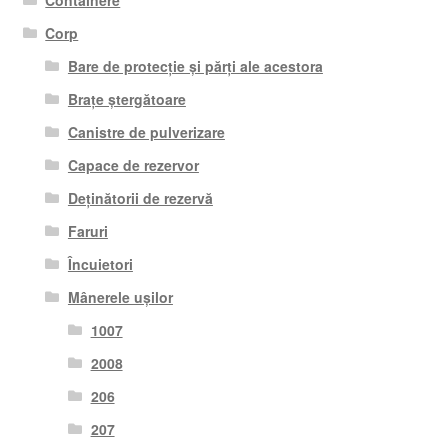
Containere
Corp
Bare de protecție și părți ale acestora
Brațe ștergătoare
Canistre de pulverizare
Capace de rezervor
Deținătorii de rezervă
Faruri
Încuietori
Mânerele ușilor
1007
2008
206
207