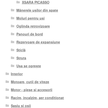
XSARA PICASSO
Mânerele ușilor din spate
Moluri pentru usi
Oglinda retrovizoare
Panouri de bord
Rezervoare de expansiune
Sticlă
Struts
Ușa se oprește
Interior
Motoare, cutii de viteze
Motor - piese si accesorii
Racire, incalzire, aer conditionat
Șasiu și osii