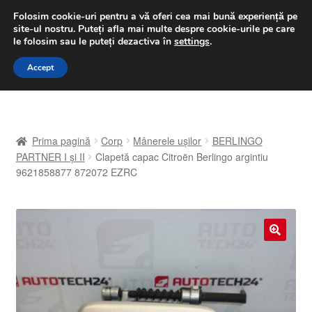
LIVRARE de la 33 lei
Folosim cookie-uri pentru a vă oferi cea mai bună experiență pe
site-ul nostru.
Puteți afla mai multe despre cookie-urile pe care
luni-vineri 9 a.m. - 4 p.m.
031 229 6816
le folosim sau le puteți dezactiva în
settings
.
Sari
Sari
Accept
Meniu
la
la
navigare
conținut
Prima pagină
Prima pagină
Corp
Mânerele ușilor
BERLINGO
A lua legatura
PARTNER I și II
Clapetă capac Citroën Berlingo argintiu
9621858877 872072 EZRC
Contul meu
Coș
🔍
Despre noi
Finalizare comandă