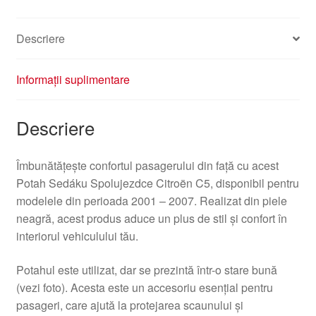
piele
neagră
Descriere
8870EK
Informații suplimentare
Descriere
Îmbunătățește confortul pasagerului din față cu acest
Potah Sedáku Spolujezdce Citroën C5, disponibil pentru
modelele din perioada 2001 – 2007. Realizat din piele
neagră, acest produs aduce un plus de stil și confort în
interiorul vehiculului tău.
Potahul este utilizat, dar se prezintă într-o stare bună
(vezi foto). Acesta este un accesoriu esențial pentru
pasageri, care ajută la protejarea scaunului și