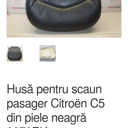
Livrare
Livrare în toată lumea
Plângere
Plățile
Politică de confidențialitate
Husă pentru scaun
Procedura de reclamație
pasager Citroën C5
Termeni si conditii
din piele neagră