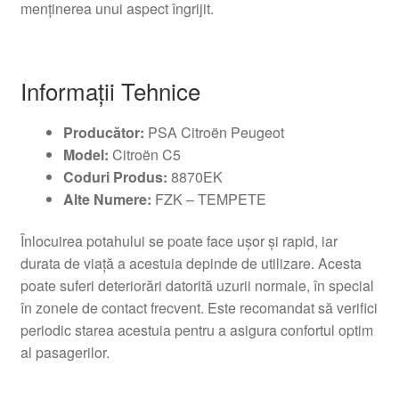
menținerea unui aspect îngrijit.
Informații Tehnice
Producător:
PSA Citroën Peugeot
Model:
Citroën C5
Coduri Produs:
8870EK
Alte Numere:
FZK – TEMPETE
Înlocuirea potahului se poate face ușor și rapid, iar
durata de viață a acestuia depinde de utilizare. Acesta
poate suferi deteriorări datorită uzurii normale, în special
în zonele de contact frecvent. Este recomandat să verifici
periodic starea acestuia pentru a asigura confortul optim
al pasagerilor.