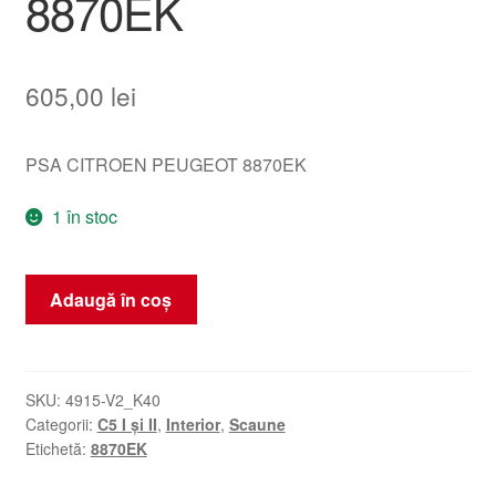
8870EK
605,00
lei
PSA CITROEN PEUGEOT 8870EK
1 în stoc
Cantitate
Adaugă în coș
Husă
pentru
scaun
pasager
SKU:
4915-V2_K40
Categorii:
C5 I și II
,
Interior
,
Scaune
Citroën
Etichetă:
8870EK
C5
din