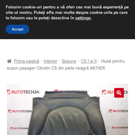
LIVRARE de la 33 lei
Folosim cookie-uri pentru a vă oferi cea mai bună experiență pe
site-ul nostru.
Puteți afla mai multe despre cookie-urile pe care
luni-vineri 9 a.m. - 4 p.m.
031 229 6816
le folosim sau le puteți dezactiva în
settings
.
Sari
Sari
Accept
Meniu
la
la
navigare
conținut
Prima pagină
Prima pagină
Interior
Scaune
C5 I și II
Husă pentru
A lua legatura
scaun pasager Citroën C5 din piele neagră 8870EK
Contul meu
Coș
🔍
Despre noi
Finalizare comandă