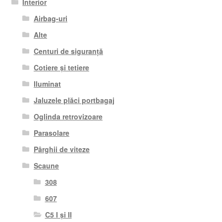
Interior
Airbag-uri
Alte
Centuri de siguranță
Cotiere și tetiere
Iluminat
Jaluzele plăci portbagaj
Oglinda retrovizoare
Parasolare
Pârghii de viteze
Scaune
308
607
C5 I și II