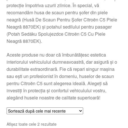
protecție împotriva uzurii zilnice. În special, vă
Livrare
recomandăm husa de scaun pentru șofer din piele
neagră (Husă De Scaun Pentru Șofer Citroën C5 Piele
Livrare în toată lumea
Neagră 8870EK) și potahul sedilului pentru pasager
(Potah Sedáku Spolujezdce Citroën C5 Cu Piele
Plângere
Neagră 8870EK).
Aceste produse nu doar că îmbunătățesc estetica
Plățile
interiorului vehiculului dumneavoastră, dar asigură și o
durabilitate extraordinară. Fie că repari singur mașina
Politică de confidențialitate
sau ești un profesionist în domeniu, huselor de scaun
pentru Citroën C5 sunt alegerea ideală. Alegeți să
Procedura de reclamație
investiți în protecția și confortul vehiculului vostru,
alegând husele noastre de calitate superioară!
Termeni si conditii
Sortat
Afișez toate cele 2 rezultate