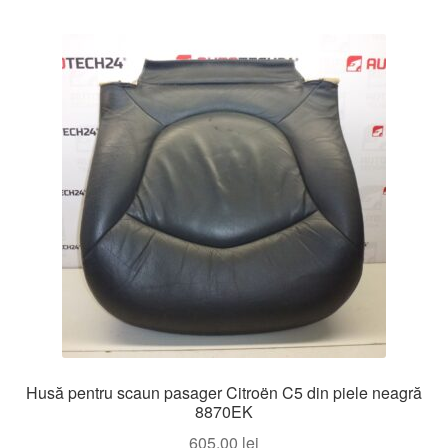
după
cele
mai
recente
Husă pentru scaun pasager Citroën C5 din piele neagră
8870EK
605,00
lei