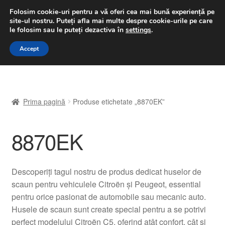
LIVRARE de la 33 lei
Folosim cookie-uri pentru a vă oferi cea mai bună experiență pe
site-ul nostru.
Puteți afla mai multe despre cookie-urile pe care
luni-vineri 9 a.m. - 4 p.m.
031 229 6816
le folosim sau le puteți dezactiva în
settings
.
Sari
Sari
Accept
Meniu
la
la
navigare
conținut
Prima pagină
Prima pagină
Produse etichetate „8870EK”
A lua legatura
8870EK
Contul meu
Coș
Descoperiți tagul nostru de produs dedicat huselor de
scaun pentru vehiculele Citroën și Peugeot, essential
Despre noi
pentru orice pasionat de automobile sau mecanic auto.
Husele de scaun sunt create special pentru a se potrivi
Finalizare comandă
perfect modelului Citroën C5, oferind atât confort, cât și