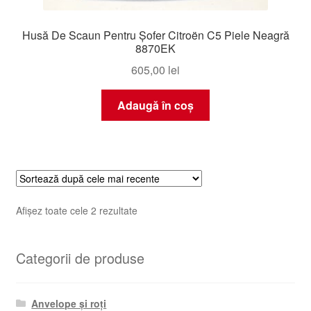
Husă De Scaun Pentru Șofer Citroën C5 Piele Neagră
8870EK
605,00
lei
Adaugă în coș
Sortat
Afișez toate cele 2 rezultate
după
cele
Categorii de produse
mai
recente
Anvelope și roți