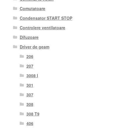
Comutatoare
Condensator START STOP
Controlere ventilatoare
Difuzoare
Driver de geam
206
207
3008 I
301
307
308
308 T9
406