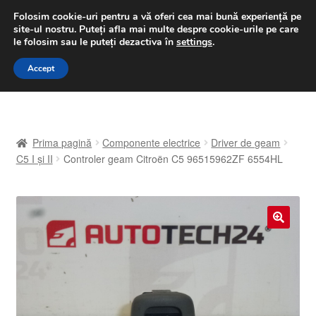
LIVRARE de la 33 lei
Folosim cookie-uri pentru a vă oferi cea mai bună experiență pe
site-ul nostru.
Puteți afla mai multe despre cookie-urile pe care
luni-vineri 9 a.m. - 4 p.m.
031 229 6816
le folosim sau le puteți dezactiva în
settings
.
Sari
Sari
Accept
Meniu
la
la
navigare
conținut
Prima pagină
Prima pagină
Componente electrice
Driver de geam
A lua legatura
C5 I și II
Controler geam Citroën C5 96515962ZF 6554HL
Contul meu
Coș
🔍
Despre noi
Finalizare comandă