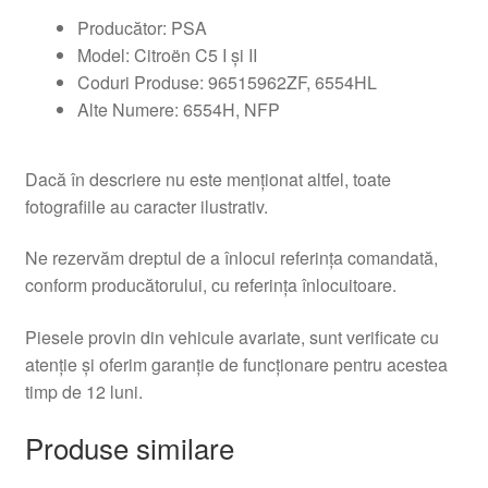
Producător: PSA
Model: Citroën C5 I și II
Coduri Produse: 96515962ZF, 6554HL
Alte Numere: 6554H, NFP
Dacă în descriere nu este menționat altfel, toate
fotografiile au caracter ilustrativ.
Ne rezervăm dreptul de a înlocui referința comandată,
conform producătorului, cu referința înlocuitoare.
Piesele provin din vehicule avariate, sunt verificate cu
atenție și oferim garanție de funcționare pentru acestea
timp de 12 luni.
Produse similare