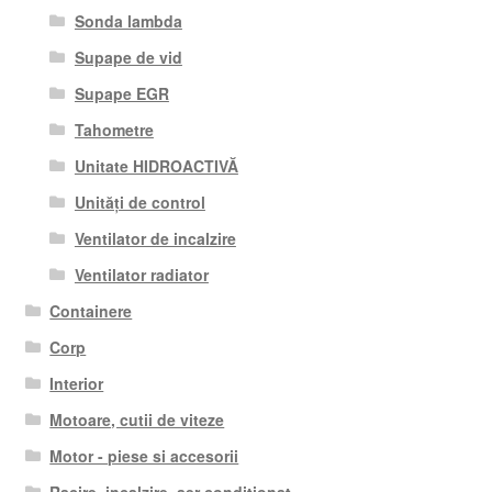
Sonda lambda
Supape de vid
Supape EGR
Tahometre
Unitate HIDROACTIVĂ
Unități de control
Ventilator de incalzire
Ventilator radiator
Containere
Corp
Interior
Motoare, cutii de viteze
Motor - piese si accesorii
Racire, incalzire, aer conditionat