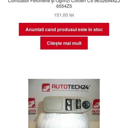
Comutator Feronerie și Oglinzi Citroën C5 96326944ZJ
6554Z5
151,00
lei
Anuntati cand produsul este in stoc
Citește mai mult