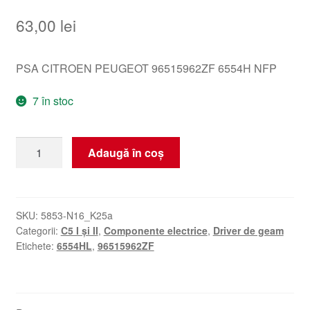
63,00
lei
PSA CITROEN PEUGEOT 96515962ZF 6554H NFP
7 în stoc
Cantitate
Adaugă în coș
Controler
geam
Citroën
C5
SKU:
5853-N16_K25a
Categorii:
C5 I și II
,
Componente electrice
,
Driver de geam
96515962ZF
Etichete:
6554HL
,
96515962ZF
6554HL