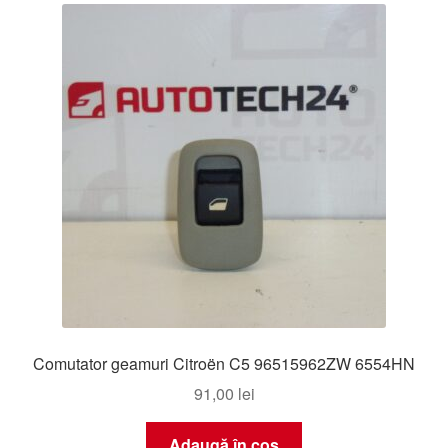
Comutator geamuri Citroën C5 96515962ZW 6554HN
91,00
lei
Adaugă în coș