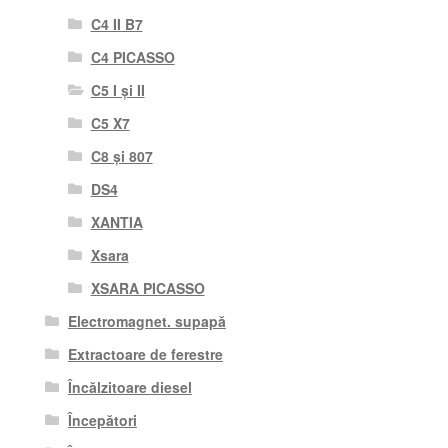
C4 II B7
C4 PICASSO
C5 I și II
C5 X7
C8 și 807
DS4
XANTIA
Xsara
XSARA PICASSO
Electromagnet. supapă
Extractoare de ferestre
Încălzitoare diesel
Începători