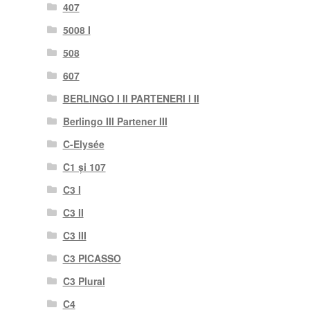
407
5008 I
508
607
BERLINGO I II PARTENERI I II
Berlingo III Partener III
C-Elysée
C1 și 107
C3 I
C3 II
C3 III
C3 PICASSO
C3 Plural
C4