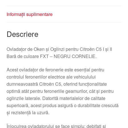
Informații suplimentare
Descriere
Ovladațor de Oken și Oglinzi pentru Citroën C5 I și II
Bară de culoare FXT – NEGRU CORNELIE.
Acest ovladațor de feronerie este esențial pentru
controlul feroneriilor electrice ale vehiculului
dumneavoastră Citroën C5, oferind funcționalitate
optimă atât pentru feroneriile geamurilor, cât și pentru
oglinzile laterale. Datorită materialelor de calitate
superioară, acest produs asigură o durabilitate crescută
și rezistență la uzură.
Înlocuirea ovladațorului se face simplu: debifați și