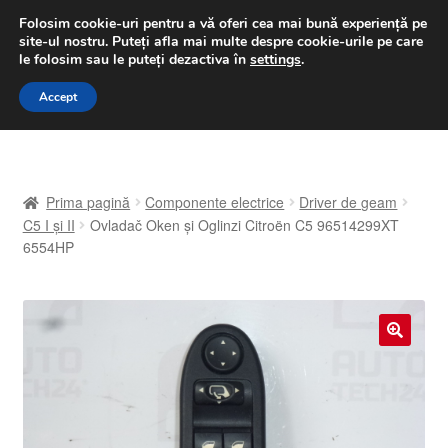
LIVRARE de la 33 lei
Folosim cookie-uri pentru a vă oferi cea mai bună experiență pe
site-ul nostru.
Puteți afla mai multe despre cookie-urile pe care
luni-vineri 9 a.m. - 4 p.m.
031 229 6816
le folosim sau le puteți dezactiva în
settings
.
Sari
Sari
Accept
Meniu
la
la
navigare
conținut
Prima pagină
Prima pagină
Componente electrice
Driver de geam
A lua legatura
C5 I și II
Ovladač Oken și Oglinzi Citroën C5 96514299XT
6554HP
Contul meu
Coș
🔍
Despre noi
Finalizare comandă