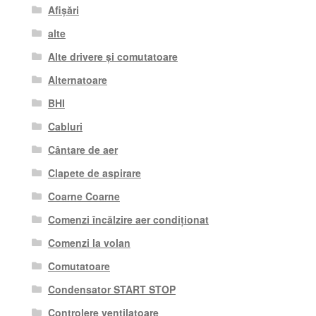
Afișări
alte
Alte drivere și comutatoare
Alternatoare
BHI
Cabluri
Cântare de aer
Clapete de aspirare
Coarne Coarne
Comenzi încălzire aer condiționat
Comenzi la volan
Comutatoare
Condensator START STOP
Controlere ventilatoare