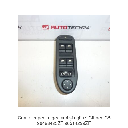
Controler pentru geamuri și oglinzi Citroën C5
96498423ZF 96514299ZF