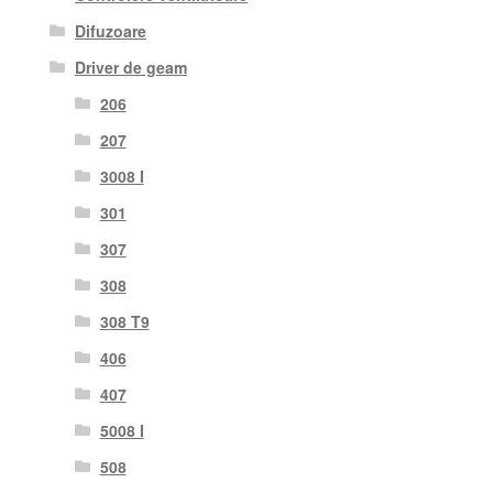
Difuzoare
Driver de geam
206
207
3008 I
301
307
308
308 T9
406
407
5008 I
508