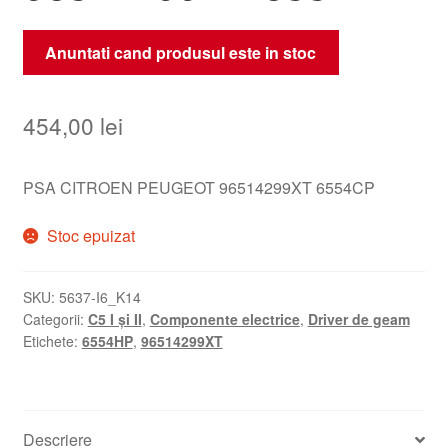
Anuntati cand produsul este in stoc
454,00
lei
PSA CITROEN PEUGEOT 96514299XT 6554CP
Stoc epuizat
SKU:
5637-I6_K14
Categorii:
C5 I și II
,
Componente electrice
,
Driver de geam
Etichete:
6554HP
,
96514299XT
Descriere