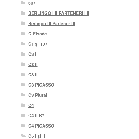
607
BERLINGO I II PARTENERI I II
Berlingo III Partener III
C-Elysée
C1 și 107
C3 I
C3 II
C3 III
C3 PICASSO
C3 Plural
C4
C4 II B7
C4 PICASSO
C5 I și II