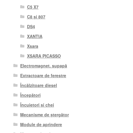
C5 X7
C8 și 807
DS4
XANTIA
Xsara
XSARA PICASSO
Electromagnet. supapă
Extractoare de ferestre
Încălzitoare diesel
Începători
Încuietori și chei
Mecanisme de ștergător
Module de aprindere