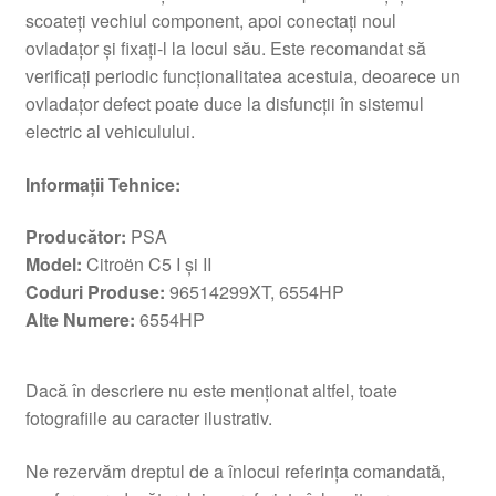
scoateți vechiul component, apoi conectați noul
ovladațor și fixați-l la locul său. Este recomandat să
verificați periodic funcționalitatea acestuia, deoarece un
ovladațor defect poate duce la disfuncții în sistemul
electric al vehiculului.
Informații Tehnice:
Producător:
PSA
Model:
Citroën C5 I și II
Coduri Produse:
96514299XT, 6554HP
Alte Numere:
6554HP
Dacă în descriere nu este menționat altfel, toate
fotografiile au caracter ilustrativ.
Ne rezervăm dreptul de a înlocui referința comandată,