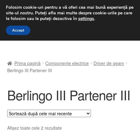
LIVRARE de la 33 lei
Folosim cookie-uri pentru a vă oferi cea mai bună experiență pe
site-ul nostru.
Puteți afla mai multe despre cookie-urile pe care
luni-vineri 9 a.m. - 4 p.m.
031 229 6816
le folosim sau le puteți dezactiva în
settings
.
Sari
Sari
Accept
Meniu
la
la
navigare
conținut
Prima pagină
Prima pagină
Componente electrice
Driver de geam
A lua legatura
Berlingo III Partener III
Contul meu
Berlingo III Partener III
Coș
Despre noi
Sortat
Afișez toate cele 2 rezultate
Finalizare comandă
după