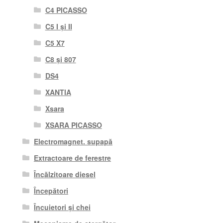
C4 PICASSO
C5 I și II
C5 X7
C8 și 807
DS4
XANTIA
Xsara
XSARA PICASSO
Electromagnet. supapă
Extractoare de ferestre
Încălzitoare diesel
Începători
Încuietori și chei