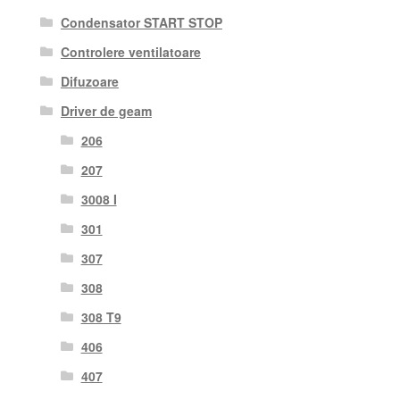
Condensator START STOP
Controlere ventilatoare
Difuzoare
Driver de geam
206
207
3008 I
301
307
308
308 T9
406
407