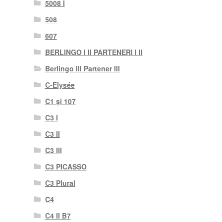
5008 I
508
607
BERLINGO I II PARTENERI I II
Berlingo III Partener III
C-Elysée
C1 și 107
C3 I
C3 II
C3 III
C3 PICASSO
C3 Plural
C4
C4 II B7