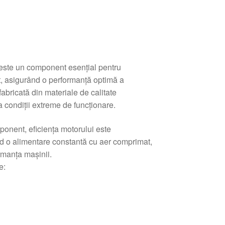
este un component esențial pentru
, asigurând o performanță optimă a
abricată din materiale de calitate
a condiții extreme de funcționare.
ponent, eficiența motorului este
nd o alimentare constantă cu aer comprimat,
rmanța mașinii.
e: