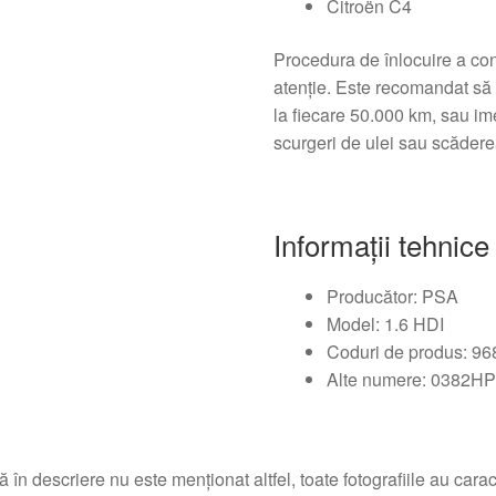
Citroën C4
Procedura de înlocuire a con
atenție. Este recomandat să v
la fiecare 50.000 km, sau i
scurgeri de ulei sau scădere
Informații tehnice
Producător: PSA
Model: 1.6 HDI
Coduri de produs: 9
Alte numere: 0382H
 în descriere nu este menționat altfel, toate fotografiile au caracte