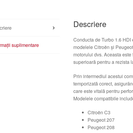
Descriere
criere
Conducta de Turbo 1.6 HDI 
rmații suplimentare
modelele Citroën și Peugeot
motorului dvs. Aceasta este f
superioară pentru a rezista l
Prin intermediul acestui com
temporizată corect, asigurâ
care este vitală pentru perfo
Modelele compatibile includ
Citroën C3
Peugeot 207
Peugeot 208