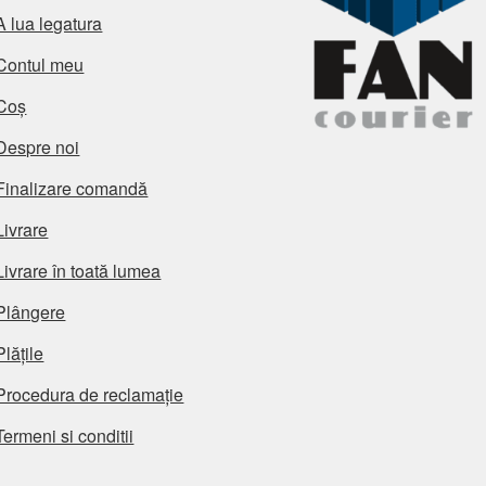
A lua legatura
Contul meu
Coș
Despre noi
Finalizare comandă
Livrare
Livrare în toată lumea
Plângere
Plățile
Procedura de reclamație
Termeni si conditii