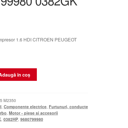
799980 0382GK
compresor 1.6 HDI CITROEN PEUGEOT
Adaugă în coș
5 M2350
I
,
Componente electrice
,
Furtunuri, conducte
urbo
,
Motor - piese si accesorii
K
,
0382HP
,
9680799980