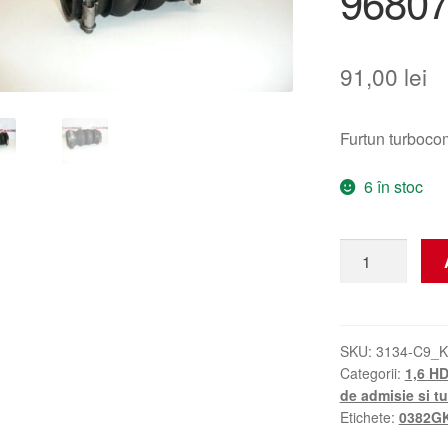
9680
91,00
lei
Furtun turbo
6 în stoc
Cantitate
Conductă
1.6
HDI
Citroën
SKU:
3134-C9_K
Categorii:
1,6 HD
Peugeot
de admisie si t
9680799980
Etichete:
0382G
0382GK