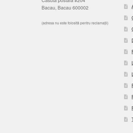
Casuta postala #204
Bacau, Bacau 600002
(adresa nu este folosită pentru reclamații)