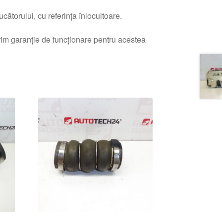
ătorului, cu referința înlocuitoare.
erim garanție de funcționare pentru acestea