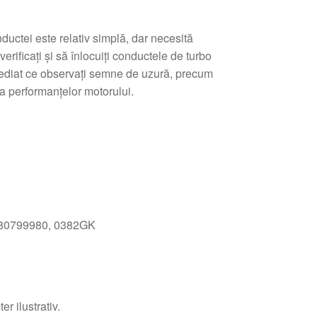
ductei este relativ simplă, dar necesită
erificați și să înlocuiți conductele de turbo
mediat ce observați semne de uzură, precum
a performanțelor motorului.
680799980, 0382GK
P
r ilustrativ.