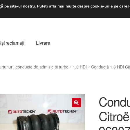
luni-vineri 9 a.m. - 4 p
ă pe site-ul nostru.
Puteți afla mai multe despre cookie-urile pe care l
 şi reclamații
Livrare
ș
Despre noi
Finalizare comandă
Livrare
Livrare în toată lumea
urtunuri, conducte de admisie si turbo
1,6 HDI
Conductă 1.6 HDI C
e
Procedura de reclamație
Termeni si conditii
Condu
Citro
🔍