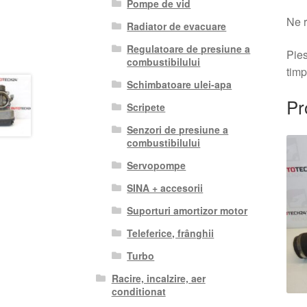
Pompe de vid
Ne r
Radiator de evacuare
Regulatoare de presiune a
Pies
combustibilului
timp
Schimbatoare ulei-apa
Pr
Scripete
Senzori de presiune a
combustibilului
Servopompe
SINA + accesorii
Suporturi amortizor motor
Teleferice, frânghii
Turbo
Racire, incalzire, aer
conditionat