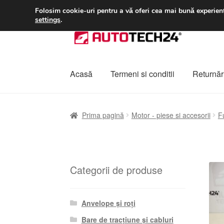
LIVRARE de la 33 lei
Folosim cookie-uri pentru a vă oferi cea mai bună experienț
settings
.
Sari
Sari
la
la
navigare
conținut
Acasă
Termeni si conditii
Returnări
Prima pagină
A lua legatura
Contul meu
Co
Prima pagină
Motor - piese si accesorii
F
Plângere
Plățile
Politică de confidențialitat
Categorii de produse
Anvelope și roți
Bare de tracțiune și cabluri