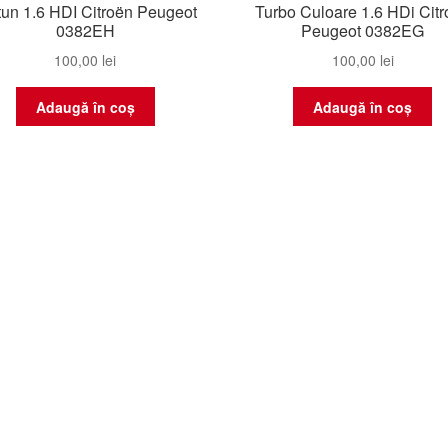
tun 1.6 HDI Citroën Peugeot
Turbo Culoare 1.6 HDi Cit
0382EH
Peugeot 0382EG
100,00
lei
100,00
lei
Adaugă în coș
Adaugă în coș