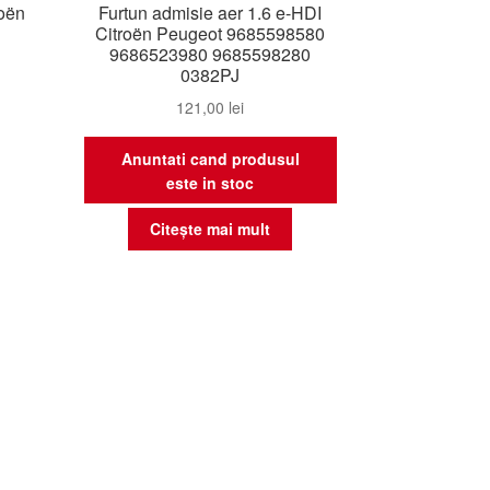
roën
Furtun admisie aer 1.6 e-HDI
Citroën Peugeot 9685598580
9686523980 9685598280
0382PJ
121,00
lei
Anuntati cand produsul
este in stoc
Citește mai mult