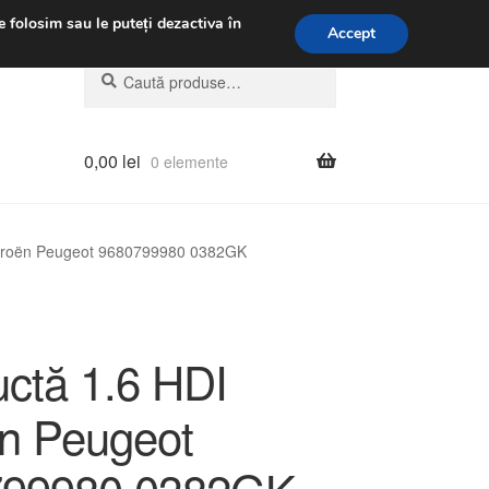
.m.
031 229 6816
e folosim sau le puteți dezactiva în
Accept
Caută
Caută
după:
0,00
lei
0 elemente
itroën Peugeot 9680799980 0382GK
ctă 1.6 HDI
ën Peugeot