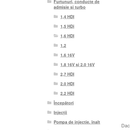
Furtunuri, conducte de
admisie si turbo
1,4 HDI
1,5 HDi
1,6 HDI
1.2
1.6 16V
1.8 16V și 2.0 16V
2,7 HDI
2.0 HDI
2.2 HDI
Începători
Injecții
Pompa de injectie. înalt
Dacă