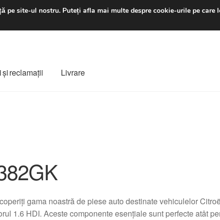
luni-vineri 9 a.m. - 4 p
ă pe site-ul nostru.
Puteți afla mai multe despre cookie-urile pe care l
 şi reclamații
Livrare
ș
Despre noi
Finalizare comandă
Livrare
Livrare în toată lumea
e
Procedura de reclamație
Termeni si conditii
382GK
operiți gama noastră de piese auto destinate vehiculelor Citro
rul 1.6 HDI. Aceste componente esențiale sunt perfecte atât pen