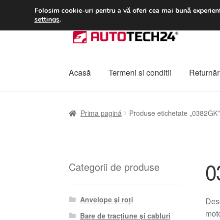
LIVRARE de la 33 lei
Folosim cookie-uri pentru a vă oferi cea mai bună experienț
settings
.
Sari
Sari
la
la
navigare
conținut
Acasă
Termeni si conditii
Returnări
Prima pagină
A lua legatura
Contul meu
Co
Prima pagină
Produse etichetate „0382GK”
Plângere
Plățile
Politică de confidențialitat
0
Categorii de produse
Anvelope și roți
Desc
moto
Bare de tracțiune și cabluri