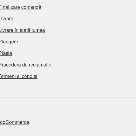
Finalizare comandă
Livrare
Livrare în toată lumea
Plângere
Plățile
Procedura de reclamație
Termeni si conditii
 WooCommerce
.