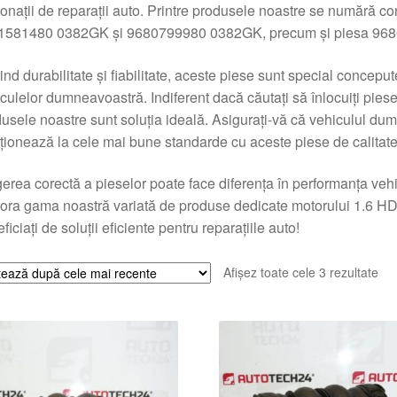
onații de reparații auto. Printre produsele noastre se numără 
1581480 0382GK și 9680799980 0382GK, precum și piesa 96
ind durabilitate și fiabilitate, aceste piese sunt special concep
culelor dumneavoastră. Indiferent dacă căutați să înlocuiți piese 
usele noastre sunt soluția ideală. Asigurați-vă că vehiculul d
ționează la cele mai bune standarde cu aceste piese de calitate
erea corectă a pieselor poate face diferența în performanța vehic
ora gama noastră variată de produse dedicate motorului 1.6 H
ficiați de soluții eficiente pentru reparațiile auto!
Sor
Afișez toate cele 3 rezultate
du
cel
ma
rec