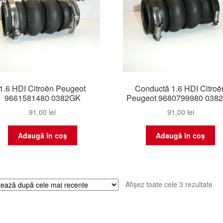
1.6 HDI Citroën Peugeot
Conductă 1.6 HDI Citroë
9661581480 0382GK
Peugeot 9680799980 038
91,00
lei
91,00
lei
Adaugă în coș
Adaugă în coș
Sor
Afișez toate cele 3 rezultate
du
cel
ma