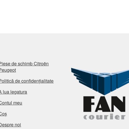
rec
Piese de schimb Citroën
Peugeot
Politică de confidențialitate
A lua legatura
Contul meu
Coș
Despre noi