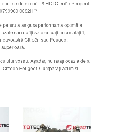
conductele de motor 1.6 HDI Citroën Peugeot
80799980 0382HP.
ute pentru a asigura performanța optimă a
uzate sau doriți să efectuați îmbunătățiri,
umneavoastră Citroën sau Peugeot
 superioară.
ulului vostru. Așadar, nu ratați ocazia de a
DI Citroën Peugeot. Cumpărați acum și
tat
pă
e
i
ente