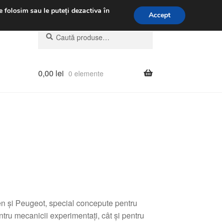
.m.
031 229 6816
e folosim sau le puteți dezactiva în
Accept
Caută
Caută
după:
0,00
lei
0 elemente
ën și Peugeot, special concepute pentru
tru mecanicii experimentați, cât și pentru