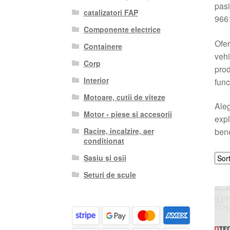
pasi
catalizatori FAP
966
Componente electrice
Ofer
Containere
vehi
Corp
prod
Interior
func
Motoare, cutii de viteze
Aleg
Motor - piese si accesorii
expl
Racire, incalzire, aer
bene
conditionat
Șasiu și osii
Seturi de scule