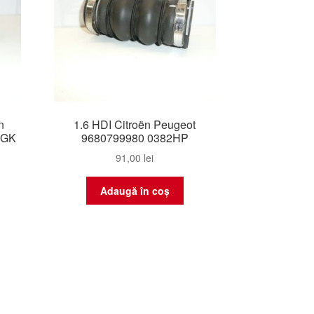
n
1.6 HDI Citroën Peugeot
2GK
9680799980 0382HP
91,00
lei
Adaugă în coș
tat
pă
e
i