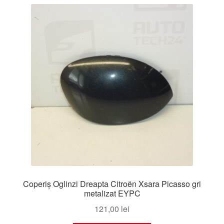
cele
mai
Livrare
recente
Livrare în toată lumea
Plângere
Plățile
Politică de confidențialitate
Procedura de reclamație
Termeni si conditii
Coperiș Oglinzi Dreapta Citroën Xsara Picasso gri
metalizat EYPC
121,00
lei