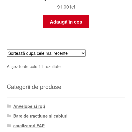
91,00
lei
Adaugă în coș
Sortat
Afișez toate cele 11 rezultate
după
cele
Categorii de produse
mai
recente
Anvelope și roți
Bare de tracțiune și cabluri
catalizatori FAP