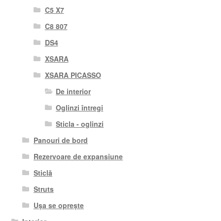
C5 X7
C8 807
DS4
XSARA
XSARA PICASSO
De interior
Oglinzi întregi
Sticla - oglinzi
Panouri de bord
Rezervoare de expansiune
Sticlă
Struts
Ușa se oprește