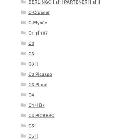
BERLINGO I și II PARTENERI I și II
C-Crosser
C-Elysée
C1 și 107
C2
C3
C3 II
C3 Picasso
C3 Plural
C4
C4 II B7
C4 PICASSO
C5 I
C5 II