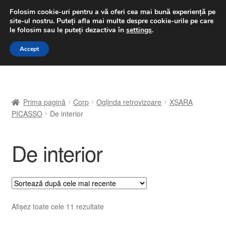
LIVRARE de la 33 lei
Folosim cookie-uri pentru a vă oferi cea mai bună experiență pe
site-ul nostru.
Puteți afla mai multe despre cookie-urile pe care
luni-vineri 9 a.m. - 4 p.m.
031 229 6816
le folosim sau le puteți dezactiva în
settings
.
Sari
Sari
Accept
Meniu
la
la
navigare
conținut
Prima pagină
Prima pagină
Corp
Oglinda retrovizoare
XSARA
A lua legatura
PICASSO
De interior
Contul meu
De interior
Coș
Despre noi
Sortat
Afișez toate cele 11 rezultate
Finalizare comandă
după