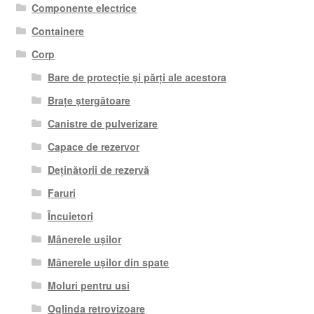
Componente electrice
Containere
Corp
Bare de protecție și părți ale acestora
Brațe ștergătoare
Canistre de pulverizare
Capace de rezervor
Deținătorii de rezervă
Faruri
Încuietori
Mânerele ușilor
Mânerele ușilor din spate
Moluri pentru usi
Oglinda retrovizoare