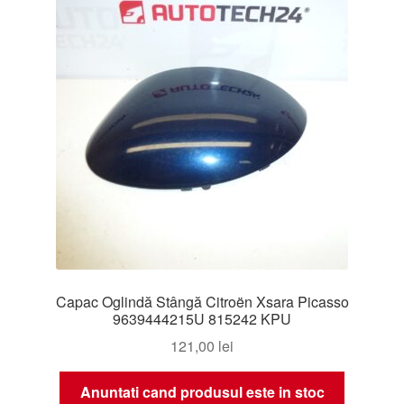
Capac Oglindă Stângă Citroën Xsara Picasso
9639444215U 815242 KPU
121,00
lei
Anuntati cand produsul este in stoc