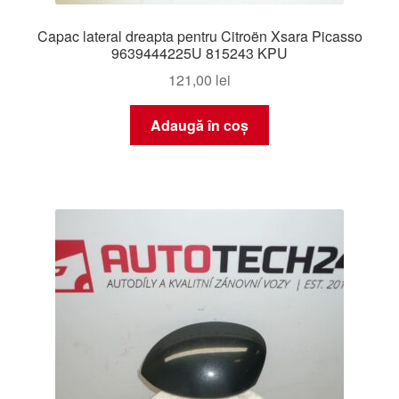
Capac lateral dreapta pentru Citroën Xsara Picasso
9639444225U 815243 KPU
121,00
lei
Adaugă în coș