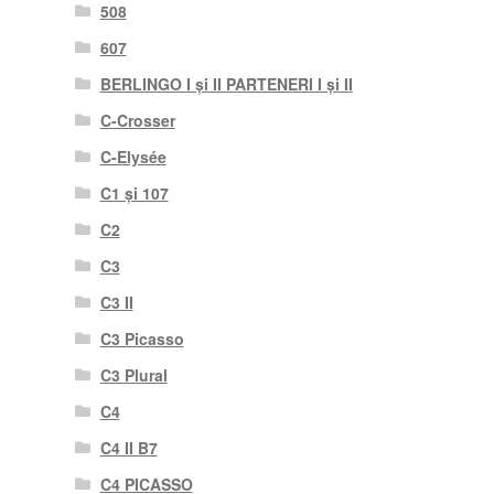
508
607
BERLINGO I și II PARTENERI I și II
C-Crosser
C-Elysée
C1 și 107
C2
C3
C3 II
C3 Picasso
C3 Plural
C4
C4 II B7
C4 PICASSO