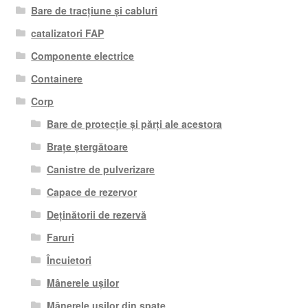
Bare de tracțiune și cabluri
catalizatori FAP
Componente electrice
Containere
Corp
Bare de protecție și părți ale acestora
Brațe ștergătoare
Canistre de pulverizare
Capace de rezervor
Deținătorii de rezervă
Faruri
Încuietori
Mânerele ușilor
Mânerele ușilor din spate