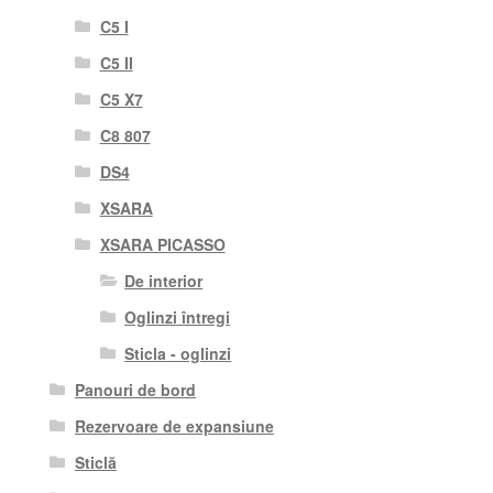
C5 I
C5 II
C5 X7
C8 807
DS4
XSARA
XSARA PICASSO
De interior
Oglinzi întregi
Sticla - oglinzi
Panouri de bord
Rezervoare de expansiune
Sticlă