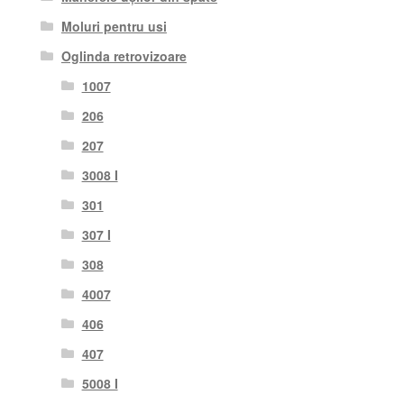
Moluri pentru usi
Oglinda retrovizoare
1007
206
207
3008 I
301
307 I
308
4007
406
407
5008 I