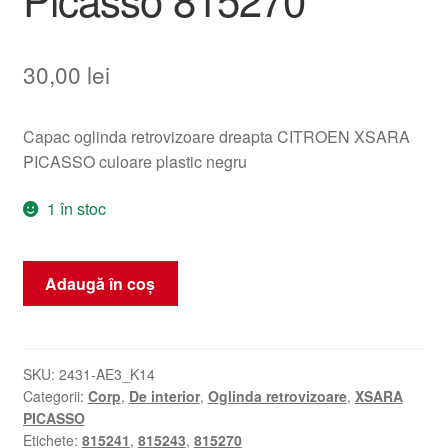
30,00
lei
Capac oglinda retrovizoare dreapta CITROEN XSARA
PICASSO culoare plastic negru
1 în stoc
Cantitate
Adaugă în coș
Culoare
Neagră
Carcasă
Oglindă
SKU:
2431-AE3_K14
Categorii:
Corp
,
De interior
,
Oglinda retrovizoare
,
XSARA
Dreapta
PICASSO
Citroën
Etichete:
815241
,
815243
,
815270
Xsara