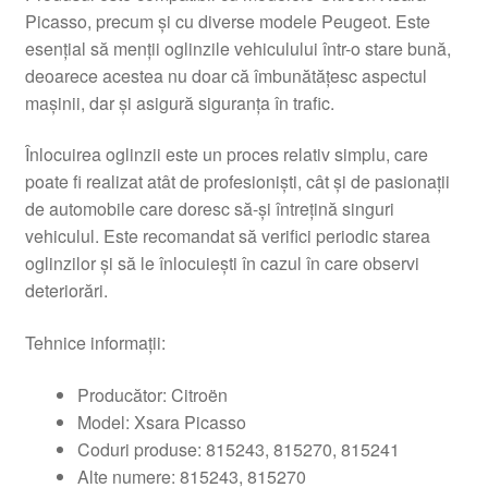
Picasso, precum și cu diverse modele Peugeot. Este
esențial să menții oglinzile vehiculului într-o stare bună,
deoarece acestea nu doar că îmbunătățesc aspectul
mașinii, dar și asigură siguranța în trafic.
Înlocuirea oglinzii este un proces relativ simplu, care
poate fi realizat atât de profesioniști, cât și de pasionații
de automobile care doresc să-și întrețină singuri
vehiculul. Este recomandat să verifici periodic starea
oglinzilor și să le înlocuiești în cazul în care observi
deteriorări.
Tehnice informații:
Producător: Citroën
Model: Xsara Picasso
Coduri produse: 815243, 815270, 815241
Alte numere: 815243, 815270