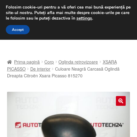
LIVRARE de la 33 lei
Folosim cookie-uri pentru a vă oferi cea mai bună experiență pe
site-ul nostru.
Puteți afla mai multe despre cookie-urile pe care
luni-vineri 9 a.m. - 4 p.m.
031 229 6816
le folosim sau le puteți dezactiva în
settings
.
Sari
Sari
Accept
Meniu
la
la
navigare
conținut
Prima pagină
Prima pagină
Corp
Oglinda retrovizoare
XSARA
A lua legatura
PICASSO
De interior
Culoare Neagră Carcasă Oglindă
Dreapta Citroën Xsara Picasso 815270
Contul meu
Coș
🔍
Despre noi
Finalizare comandă