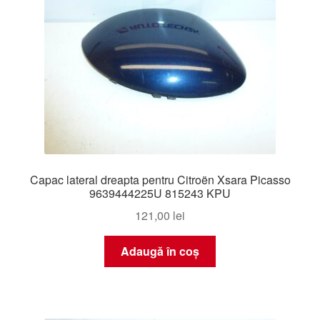
Capac lateral dreapta pentru Citroën Xsara Picasso
9639444225U 815243 KPU
121,00
lei
Adaugă în coș