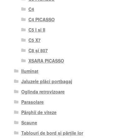
C4
C4 PICASSO
C5 I și II
C5 X7
C8 și 807
XSARA PICASSO
Iluminat
Jaluzele plăci portbagaj
Oglinda retrovizoare
Parasolare
Pârghii de viteze
Scaune
Tablouri de bord și părțile lor