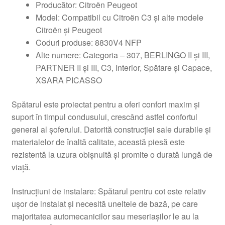
Producător: Citroën Peugeot
Model: Compatibil cu Citroën C3 și alte modele
Citroën și Peugeot
Coduri produse: 8830V4 NFP
Alte numere: Categoria – 307, BERLINGO II și III,
PARTNER II și III, C3, Interior, Spătare și Capace,
XSARA PICASSO
Spătarul este proiectat pentru a oferi confort maxim și
suport în timpul condusului, crescând astfel confortul
general al șoferului. Datorită construcției sale durabile și
materialelor de înaltă calitate, această piesă este
rezistentă la uzura obișnuită și promite o durată lungă de
viață.
Instrucțiuni de instalare: Spătarul pentru cot este relativ
ușor de instalat și necesită uneltele de bază, pe care
majoritatea automecanicilor sau meseriașilor le au la