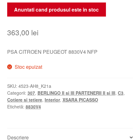
Anuntati cand produsul este in stoc
363,00
lei
PSA CITROEN PEUGEOT 8830V4 NFP
Stoc epuizat
SKU:
4523-AH8_K21a
Categorii:
307
,
BERLINGO II și III PARTENERII II și III
,
C3
,
Cotiere și tetiere
,
Interior
,
XSARA PICASSO
Etichetă:
8830V4
Descriere