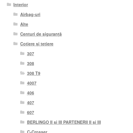
Interior
Airbag-uri
Alte
Centuri de siguranță
Cotiere și tetiere
307
308
308 T9
4007
406
407
607
BERLINGO II și III PARTENERII II și III
C-Crosser