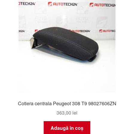
Livrare
Livrare în toată lumea
Plângere
Plățile
Politică de confidențialitate
Procedura de reclamație
Cotiera centrala Peugeot 308 T9 98027606ZN
Termeni si conditii
363,00
lei
Adaugă în coș