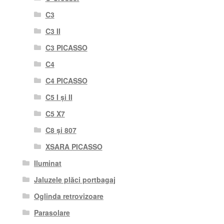
C3
C3 II
C3 PICASSO
C4
C4 PICASSO
C5 I și II
C5 X7
C8 și 807
XSARA PICASSO
Iluminat
Jaluzele plăci portbagaj
Oglinda retrovizoare
Parasolare