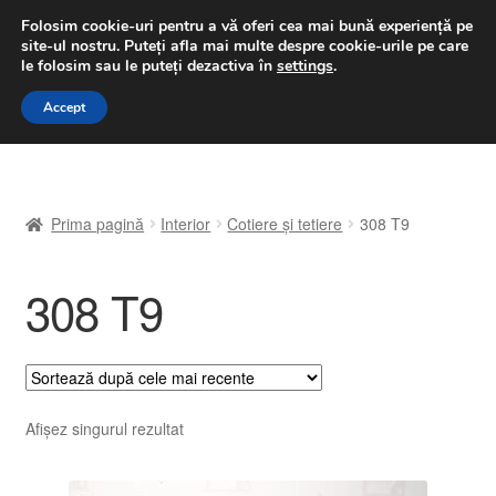
LIVRARE de la 33 lei
Folosim cookie-uri pentru a vă oferi cea mai bună experiență pe
site-ul nostru.
Puteți afla mai multe despre cookie-urile pe care
luni-vineri 9 a.m. - 4 p.m.
031 229 6816
le folosim sau le puteți dezactiva în
settings
.
Sari
Sari
Accept
Meniu
la
la
navigare
conținut
Prima pagină
Prima pagină
Interior
Cotiere și tetiere
308 T9
A lua legatura
308 T9
Contul meu
Coș
Despre noi
Afișez singurul rezultat
Finalizare comandă