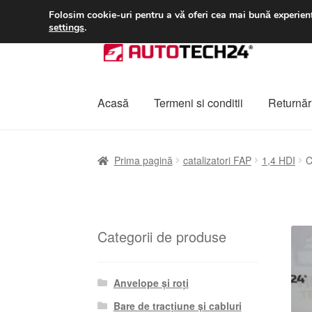
LIVRARE de la 33 lei
Folosim cookie-uri pentru a vă oferi cea mai bună experienț
settings
.
Sari
Sari
la
la
navigare
conținut
Acasă
Termeni si conditii
Returnări
Prima pagină
A lua legatura
Contul meu
Co
Prima pagină
catalizatori FAP
1,4 HDI
C
Plângere
Plățile
Politică de confidențialitat
Categorii de produse
Anvelope și roți
Bare de tracțiune și cabluri