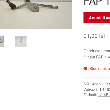
FAP 
Anuntati ca
91,00
lei
Conducte pentr
filtrului FAP 1
Stoc epuiza
SKU:
4537-I6_K
Categorii:
1,4 HD
Etichetă:
1714P1