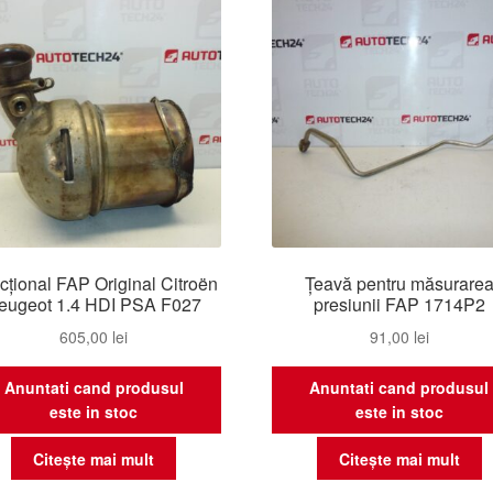
cțional FAP Original Citroën
Țeavă pentru măsurare
eugeot 1.4 HDI PSA F027
presiunii FAP 1714P2
605,00
lei
91,00
lei
Anuntati cand produsul
Anuntati cand produsul
este in stoc
este in stoc
Citește mai mult
Citește mai mult