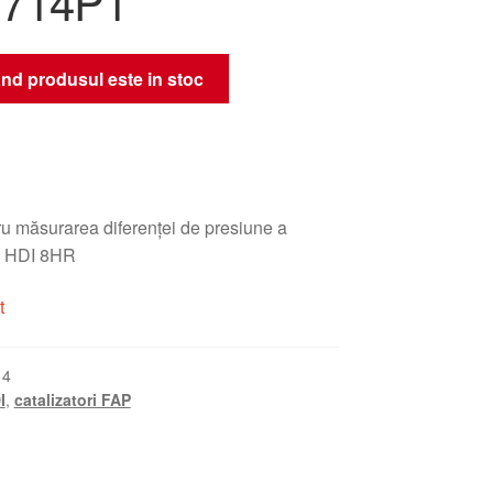
1714P1
nd produsul este in stoc
u măsurarea diferenței de presiune a
.4 HDI 8HR
t
14
I
,
catalizatori FAP