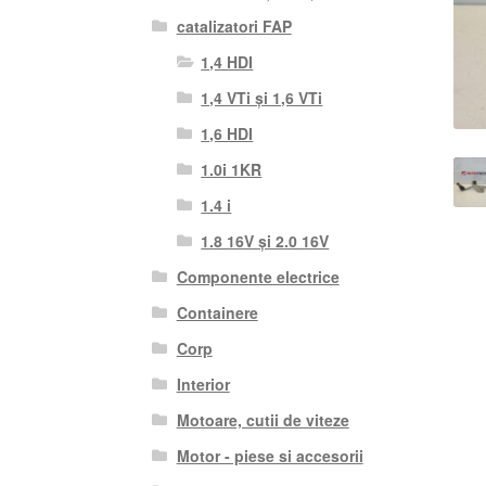
catalizatori FAP
1,4 HDI
1,4 VTi și 1,6 VTi
1,6 HDI
1.0i 1KR
1.4 i
1.8 16V și 2.0 16V
Componente electrice
Containere
Corp
Interior
Motoare, cutii de viteze
Motor - piese si accesorii