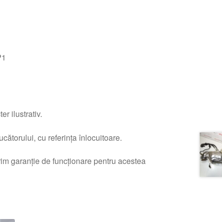
P1
r ilustrativ.
ătorului, cu referința înlocuitoare.
erim garanție de funcționare pentru acestea