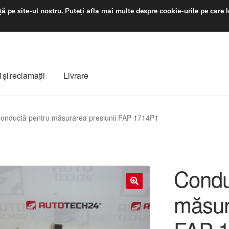
luni-vineri 9 a.m. - 4 p
ă pe site-ul nostru.
Puteți afla mai multe despre cookie-urile pe care l
 şi reclamații
Livrare
ș
Despre noi
Finalizare comandă
Livrare
Livrare în toată lumea
onductă pentru măsurarea presiunii FAP 1714P1
e
Procedura de reclamație
Termeni si conditii
Condu
măsur
🔍