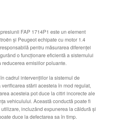
presiunii FAP 1714P1 este un element
itroën și Peugeot echipate cu motor 1.4
responsabilă pentru măsurarea diferenței
sigurând o funcționare eficientă a sistemului
a reducerea emisiilor poluante.
în cadrul intervențiilor la sistemul de
erificarea stării acesteia în mod regulat,
ea acesteia pot duce la citiri incorecte ale
nța vehiculului. Această conductă poate fi
 utilizare, incluzând expunerea la căldură și
oate duce la defectarea sa în timp.