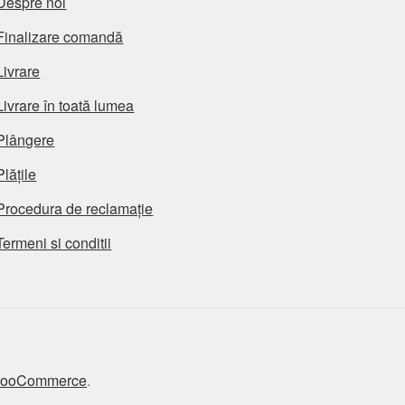
Despre noi
Finalizare comandă
Livrare
Livrare în toată lumea
Plângere
Plățile
Procedura de reclamație
Termeni si conditii
 WooCommerce
.