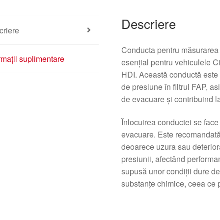
Descriere
criere
Conducta pentru măsurarea 
rmații suplimentare
esențial pentru vehiculele C
HDI. Această conductă este 
de presiune în filtrul FAP, a
de evacuare și contribuind l
Înlocuirea conductei se face 
evacuare. Este recomandată v
deoarece uzura sau deteriorar
presiunii, afectând performa
supusă unor condiții dure de
substanțe chimice, ceea ce p