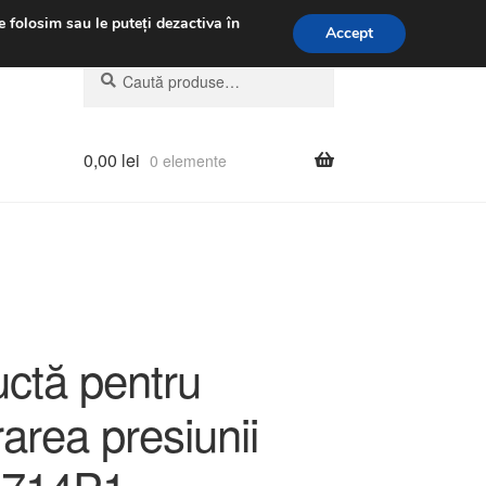
.m.
031 229 6816
e folosim sau le puteți dezactiva în
Accept
Caută
Caută
după:
0,00
lei
0 elemente
ctă pentru
area presiunii