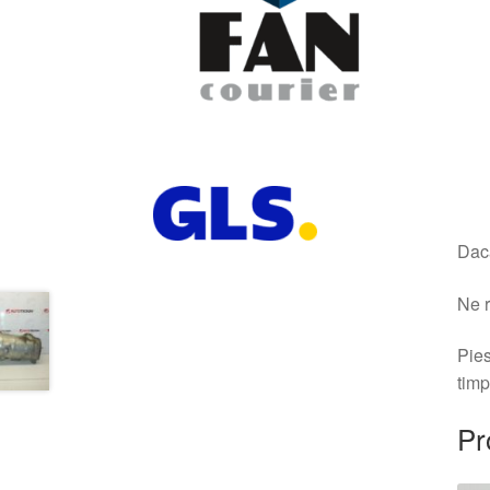
Dacă
Ne r
Pies
timp
Pr