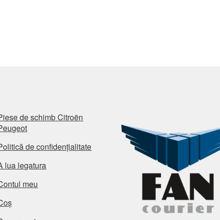
Piese de schimb Citroën
Peugeot
Politică de confidențialitate
A lua legatura
Contul meu
Coș