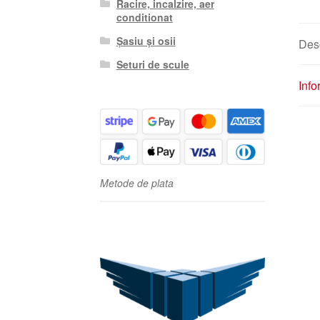
Racire, incalzire, aer
conditionat
Șasiu și osii
Des
Seturi de scule
Info
Metode de plata