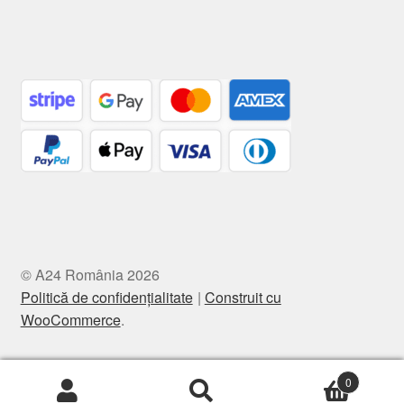
© A24 România 2026
Politică de confidențialitate
Construit cu
WooCommerce
.
0
Caută
Caută