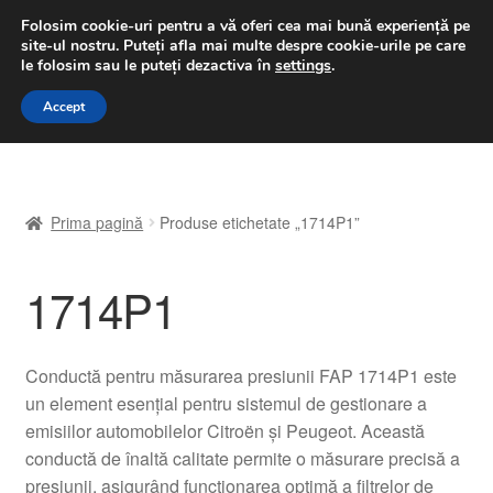
LIVRARE de la 33 lei
Folosim cookie-uri pentru a vă oferi cea mai bună experiență pe
site-ul nostru.
Puteți afla mai multe despre cookie-urile pe care
luni-vineri 9 a.m. - 4 p.m.
031 229 6816
le folosim sau le puteți dezactiva în
settings
.
Sari
Sari
Accept
Meniu
la
la
navigare
conținut
Prima pagină
Prima pagină
Produse etichetate „1714P1”
A lua legatura
1714P1
Contul meu
Coș
Conductă pentru măsurarea presiunii FAP 1714P1 este
un element esențial pentru sistemul de gestionare a
Despre noi
emisiilor automobilelor Citroën și Peugeot. Această
conductă de înaltă calitate permite o măsurare precisă a
Finalizare comandă
presiunii, asigurând funcționarea optimă a filtrelor de