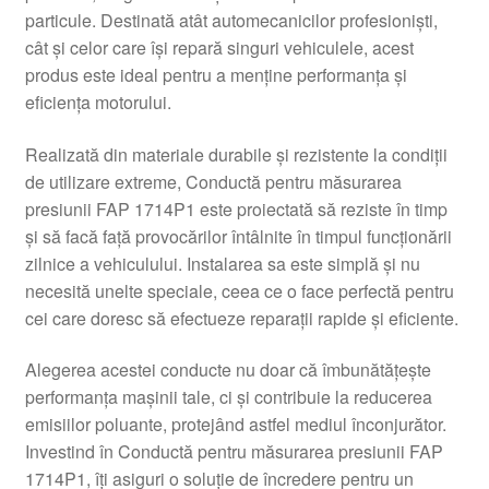
particule. Destinată atât automecanicilor profesioniști,
Livrare
cât și celor care își repară singuri vehiculele, acest
produs este ideal pentru a menține performanța și
Livrare în toată lumea
eficiența motorului.
Plângere
Realizată din materiale durabile și rezistente la condiții
de utilizare extreme, Conductă pentru măsurarea
presiunii FAP 1714P1 este proiectată să reziste în timp
Plățile
și să facă față provocărilor întâlnite în timpul funcționării
zilnice a vehiculului. Instalarea sa este simplă și nu
Politică de confidențialitate
necesită unelte speciale, ceea ce o face perfectă pentru
cei care doresc să efectueze reparații rapide și eficiente.
Procedura de reclamație
Alegerea acestei conducte nu doar că îmbunătățește
Termeni si conditii
performanța mașinii tale, ci și contribuie la reducerea
emisiilor poluante, protejând astfel mediul înconjurător.
Investind în Conductă pentru măsurarea presiunii FAP
1714P1, îți asiguri o soluție de încredere pentru un