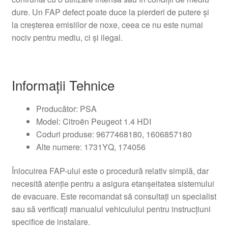
dure. Un FAP defect poate duce la pierderi de putere și
la creșterea emisiilor de noxe, ceea ce nu este numai
nociv pentru mediu, ci și ilegal.
Informații Tehnice
Producător: PSA
Model: Citroën Peugeot 1.4 HDI
Coduri produse: 9677468180, 1606857180
Alte numere: 1731YQ, 174056
Înlocuirea FAP-ului este o procedură relativ simplă, dar
necesită atenție pentru a asigura etanșeitatea sistemului
de evacuare. Este recomandat să consultați un specialist
sau să verificați manualul vehiculului pentru instrucțiuni
specifice de instalare.