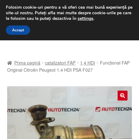
LIVRARE de la 33 lei
Folosim cookie-uri pentru a vă oferi cea mai bună experiență pe
site-ul nostru.
Puteți afla mai multe despre cookie-urile pe care
luni-vineri 9 a.m. - 4 p.m.
031 229 6816
le folosim sau le puteți dezactiva în
settings
.
Sari
Sari
Accept
Meniu
la
la
navigare
conținut
Prima pagină
Prima pagină
catalizatori FAP
1,4 HDI
Funcțional FAP
A lua legatura
Original Citroën Peugeot 1.4 HDI PSA F027
Contul meu
Coș
🔍
Despre noi
Finalizare comandă