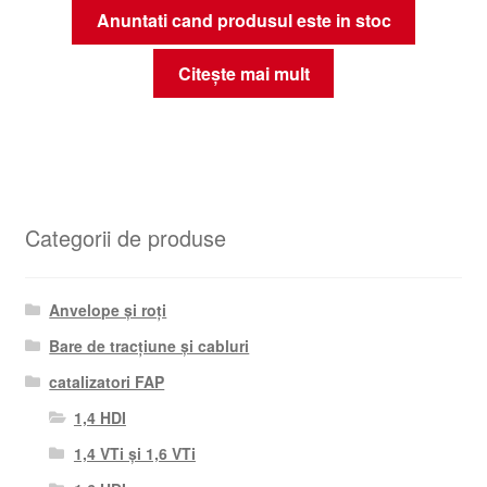
Anuntati cand produsul este in stoc
Citește mai mult
Categorii de produse
Anvelope și roți
Bare de tracțiune și cabluri
catalizatori FAP
1,4 HDI
1,4 VTi și 1,6 VTi