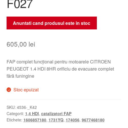
F027
Anuntati cand produsul este in stoc
605,00
lei
FAP complet funcțional pentru motoarele CITROEN
PEUGEOT 1.4 HDI 8HR orificiu de evacuare complet
fără funingine
Stoc epuizat
SKU:
4536-_K42
Categorii:
1,4 HDI
,
catalizatori FAP
Etichete:
1606857180
,
1731YQ
,
174056
,
9677468180