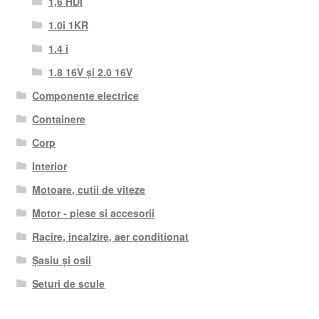
1,6 HDI
1.0i 1KR
1.4 i
1.8 16V și 2.0 16V
Componente electrice
Containere
Corp
Interior
Motoare, cutii de viteze
Motor - piese si accesorii
Racire, incalzire, aer conditionat
Șasiu și osii
Seturi de scule