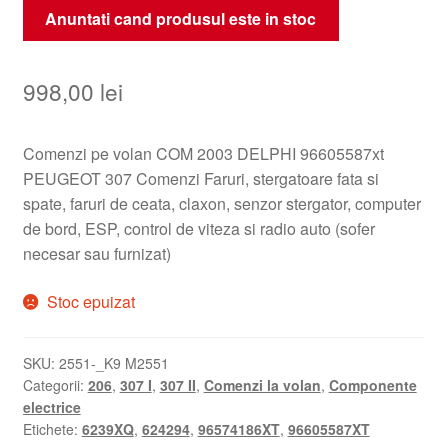
Anuntati cand produsul este in stoc
998,00
lei
Comenzi pe volan COM 2003 DELPHI 96605587xt
PEUGEOT 307 Comenzi Faruri, stergatoare fata si
spate, faruri de ceata, claxon, senzor stergator, computer
de bord, ESP, control de viteza si radio auto (sofer
necesar sau furnizat)
Stoc epuizat
SKU:
2551-_K9 M2551
Categorii:
206
,
307 I
,
307 II
,
Comenzi la volan
,
Componente
electrice
Etichete:
6239XQ
,
624294
,
96574186XT
,
96605587XT