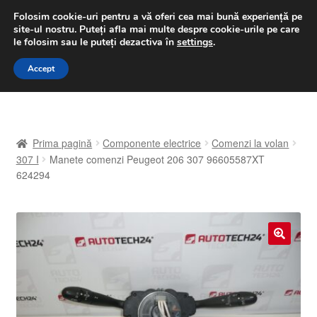
LIVRARE de la 33 lei
Folosim cookie-uri pentru a vă oferi cea mai bună experiență pe
site-ul nostru.
Puteți afla mai multe despre cookie-urile pe care
luni-vineri 9 a.m. - 4 p.m.
031 229 6816
le folosim sau le puteți dezactiva în
settings
.
Sari
Sari
Accept
Meniu
la
la
navigare
conținut
Prima pagină
Prima pagină
Componente electrice
Comenzi la volan
A lua legatura
307 I
Manete comenzi Peugeot 206 307 96605587XT
624294
Contul meu
Coș
🔍
Despre noi
Finalizare comandă