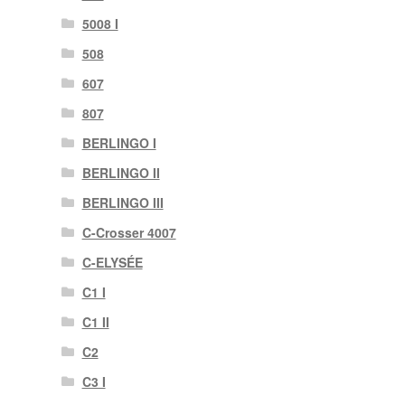
5008 I
508
607
807
BERLINGO I
BERLINGO II
BERLINGO III
C-Crosser 4007
C-ELYSÉE
C1 I
C1 II
C2
C3 I