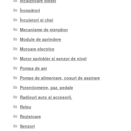
Încălzitoare diesel
Începători
Încuietori și chei
Mecanisme de ștergător
Module de aprindere
Motoare electrice
Motor sprinkler si senzor de nivel
Pompa de aer
Pompe de alimentare, cosuri de aspirare
Potențiometre, gaz. pedale
Radiouri auto si accesorii.
Releu
Rezistoare
Senzori