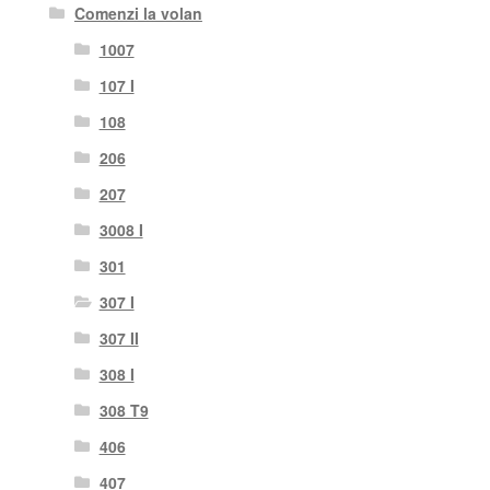
Comenzi la volan
1007
107 I
108
206
207
3008 I
301
307 I
307 II
308 I
308 T9
406
407