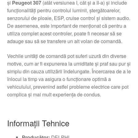
și
Peugeot 307
(atât versiunea I, cât și a II-a) și include
funcționalități pentru controlul luminii, ștergătoarelor,
senzorului de ploaie, ESP, cruise control și sistem audio.
De asemenea, este important de menționat că pentru a
utiliza complet acest controler, poate fi necesar să se
adauge sau să se transfere un alt volan de comandă.
Vechile unități de comandă pot suferi uzură din diverse
motive, cum ar fi expunerea la umiditate și praf sau pur și
simplu din cauza utilizării îndelungate. Încercarea de a le
înlocui la timp va asigura o funcționare optimă a
vehiculului, prevenind astfel probleme electrice care pot
complica și mai mult experiența de condus.
Informații Tehnice
Producător:
DELPHI