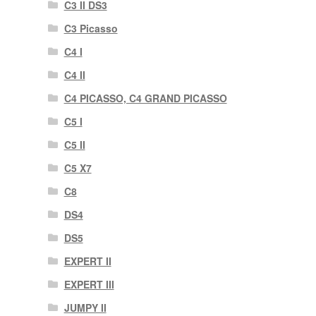
C3 II DS3
C3 Picasso
C4 I
C4 II
C4 PICASSO, C4 GRAND PICASSO
C5 I
C5 II
C5 X7
C8
DS4
DS5
EXPERT II
EXPERT III
JUMPY II