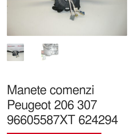
Livrare
Livrare în toată lumea
Plângere
Plățile
Politică de confidențialitate
Manete comenzi
Procedura de reclamație
Peugeot 206 307
Termeni si conditii
96605587XT 624294