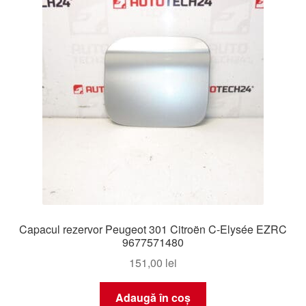
Capacul rezervor Peugeot 301 Citroën C-Elysée EZRC
9677571480
151,00
lei
Adaugă în coș