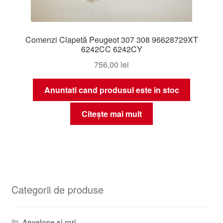
Comenzi Clapetă Peugeot 307 308 96628729XT
6242CC 6242CY
756,00
lei
Anuntati cand produsul este in stoc
Citește mai mult
Categorii de produse
Anvelope și roți