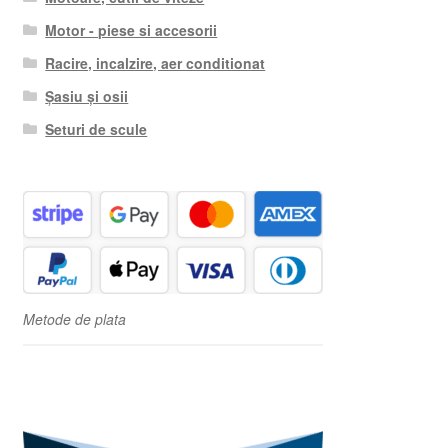
Motor - piese si accesorii
Racire, incalzire, aer conditionat
Șasiu și osii
Seturi de scule
Metode de plata